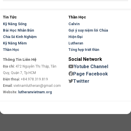
Tin Tức
Thần Học
Kỹ Năng Sống
Calvin
Bài Học Nhân Bản
Gợi ý suy niệm lời Chúa
Hiện Đại
Chia Sẻ Kinh Nghiệm
Kỹ Năng Mềm
Lutheran
Thần Học
Tổng hợp triết thần
Social Network
Thông Tin Liên Hệ
Yotube Channel
Địa chỉ:
472 Nguyễn Thị Thập, Tân
Quy, Quận 7, Tp.HCM
Page Facebook
Điện thoại:
+84.978.319.819
Twitter
Email:
vietnamlutheran@gmail.com
Website:
lutheranvietnam.org
Copyright 2026 ©
Flatsome Theme