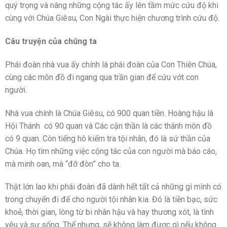
quý trọng và nâng những cộng tác ấy lên tầm mức cứu độ khi
cùng với Chúa Giêsu, Con Ngài thực hiện chương trình cứu độ.
Câu truyện của chúng ta
Phái đoàn nhà vua ấy chính là phái đoàn của Con Thiên Chúa,
cùng các môn đồ đi ngang qua trần gian để cứu vớt con
người.
Nhà vua chính là Chúa Giêsu, có 900 quan tiền. Hoàng hậu là
Hội Thánh có 90 quan và Các cận thần là các thánh môn đồ
có 9 quan. Còn tiếng hô kiểm tra tội nhân, đó là sứ thần của
Chúa. Họ tìm những việc cộng tác của con người mà báo cáo,
mà minh oan, mà “đỡ đòn” cho ta.
Thật lớn lao khi phái đoàn đã dành hết tất cả những gì mình có
trong chuyến đi để cho người tội nhân kia. Đó là tiền bạc, sức
khoẻ, thời gian, lòng từ bi nhân hậu và hay thương xót, là tình
yêu và sự sống. Thế nhưng, sẽ không làm được gì nếu không