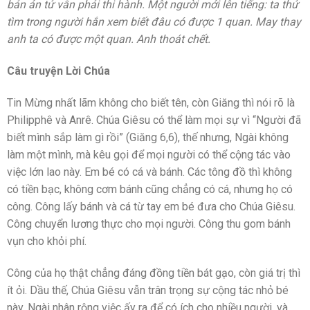
bản án tử vẫn phải thi hành. Một người mới lên tiếng: ta thử
tìm trong người hắn xem biết đâu có được 1 quan. May thay
anh ta có được một quan. Anh thoát chết.
Câu truyện Lời Chúa
Tin Mừng nhất lãm không cho biết tên, còn Giăng thì nói rõ là
Philipphê và Anrê. Chúa Giêsu có thể làm mọi sự vì “Người đã
biết mình sắp làm gì rồi” (Giăng 6,6), thế nhưng, Ngài không
làm một mình, mà kêu gọi để mọi người có thể cộng tác vào
việc lớn lao này. Em bé có cá và bánh. Các tông đồ thì không
có tiền bạc, không cơm bánh cũng chẳng có cá, nhưng họ có
công. Công lấy bánh và cá từ tay em bé đưa cho Chúa Giêsu.
Công chuyển lương thực cho mọi người. Công thu gom bánh
vụn cho khỏi phí.
Công của họ thật chẳng đáng đồng tiền bát gạo, còn giá trị thì
ít ỏi. Dầu thế, Chúa Giêsu vẫn trân trọng sự cộng tác nhỏ bé
này. Ngài nhân rộng việc ấy ra để có ích cho nhiều người, và