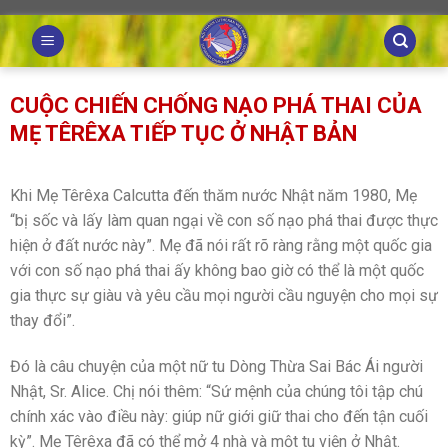
Skip
to
content
CUỘC CHIẾN CHỐNG NẠO PHÁ THAI CỦA
MẸ TÊRÊXA TIẾP TỤC Ở NHẬT BẢN
Khi Mẹ Têrêxa Calcutta đến thăm nước Nhật năm 1980, Mẹ
“bị sốc và lấy làm quan ngại về con số nạo phá thai được thực
hiện ở đất nước này”. Mẹ đã nói rất rõ ràng rằng một quốc gia
với con số nạo phá thai ấy không bao giờ có thể là một quốc
gia thực sự giàu và yêu cầu mọi người cầu nguyện cho mọi sự
thay đổi”.
Đó là câu chuyện của một nữ tu Dòng Thừa Sai Bác Ái người
Nhật, Sr. Alice. Chị nói thêm: “Sứ mệnh của chúng tôi tập chú
chính xác vào điều này: giúp nữ giới giữ thai cho đến tận cuối
kỳ”. Mẹ Têrêxa đã có thể mở 4 nhà và một tu viện ở Nhật.