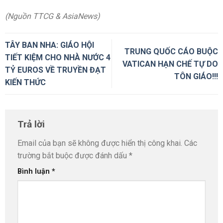
(Nguồn TTCG & AsiaNews)
TÂY BAN NHA: GIÁO HỘI
TRUNG QUỐC CÁO BUỘC
TIẾT KIỆM CHO NHÀ NƯỚC 4
VATICAN HẠN CHẾ TỰ DO
TỶ EUROS VỀ TRUYỀN ĐẠT
TÔN GIÁO!!!
KIẾN THỨC
Trả lời
Email của bạn sẽ không được hiển thị công khai.
Các
trường bắt buộc được đánh dấu
*
Bình luận
*