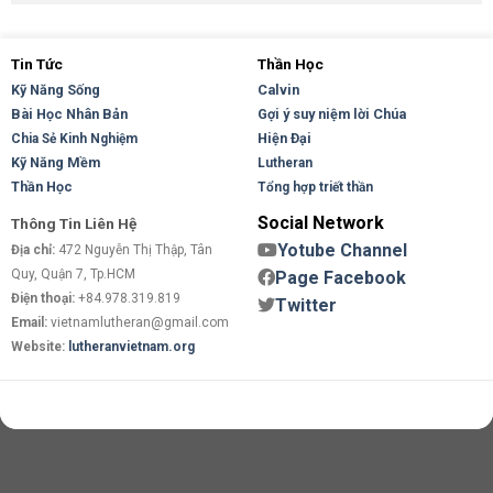
Tin Tức
Thần Học
Kỹ Năng Sống
Calvin
Bài Học Nhân Bản
Gợi ý suy niệm lời Chúa
Hiện Đại
Chia Sẻ Kinh Nghiệm
Kỹ Năng Mềm
Lutheran
Thần Học
Tổng hợp triết thần
Social Network
Thông Tin Liên Hệ
Yotube Channel
Địa chỉ:
472 Nguyễn Thị Thập, Tân
Quy, Quận 7, Tp.HCM
Page Facebook
Điện thoại:
+84.978.319.819
Twitter
Email:
vietnamlutheran@gmail.com
Website:
lutheranvietnam.org
Copyright 2026 ©
Flatsome Theme