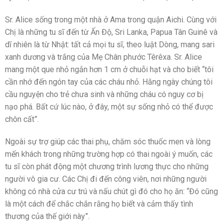
Sr. Alice sống trong một nhà ở Ama trong quận Aichi. Cùng với
Chị là những tu sĩ đến từ Ấn Độ, Sri Lanka, Papua Tân Guinê và
dĩ nhiên là từ Nhật: tất cả mọi tu sĩ, theo luật Dòng, mang sari
xanh dương và trắng của Mẹ Chân phước Têrêxa. Sr. Alice
mang một que nhỏ ngắn hơn 1 cm ở chuỗi hạt và cho biết “tôi
cần nhớ đến ngón tay của các cháu nhỏ. Hằng ngày chúng tôi
cầu nguyện cho trẻ chưa sinh và những cháu có nguy cơ bị
nạo phá. Bất cứ lúc nào, ở đây, một sự sống nhỏ có thể được
chôn cất”.
Ngoài sự trợ giúp các thai phụ, chăm sóc thuốc men và lòng
mến khách trong những trường hợp có thai ngoài ý muốn, các
tu sĩ còn phát động một chương trình lương thực cho những
người vô gia cư. Các Chị đi đến công viên, nơi những người
không có nhà cửa cư trú và nấu chút gì đó cho họ ăn: “Đó cũng
là một cách để chắc chắn rằng họ biết và cảm thấy tình
thương của thế giới này”.