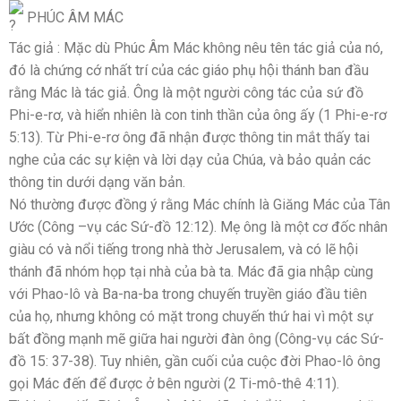
PHÚC ÂM MÁC
Tác giả : Mặc dù Phúc Âm Mác không nêu tên tác giả của nó,
đó là chứng cớ nhất trí của các giáo phụ hội thánh ban đầu
rằng Mác là tác giả. Ông là một người công tác của sứ đồ
Phi-e-rơ, và hiển nhiên là con tinh thần của ông ấy (1 Phi-e-rơ
5:13). Từ Phi-e-rơ ông đã nhận được thông tin mắt thấy tai
nghe của các sự kiện và lời dạy của Chúa, và bảo quản các
thông tin dưới dạng văn bản.
Nó thường được đồng ý rằng Mác chính là Giăng Mác của Tân
Ước (Công –vụ các Sứ-đồ 12:12). Mẹ ông là một cơ đốc nhân
giàu có và nổi tiếng trong nhà thờ Jerusalem, và có lẽ hội
thánh đã nhóm họp tại nhà của bà ta. Mác đã gia nhập cùng
với Phao-lô và Ba-na-ba trong chuyến truyền giáo đầu tiên
của họ, nhưng không có mặt trong chuyến thứ hai vì một sự
bất đồng mạnh mẽ giữa hai người đàn ông (Công-vụ các Sứ-
đồ 15: 37-38). Tuy nhiên, gần cuối của cuộc đời Phao-lô ông
gọi Mác đến để được ở bên người (2 Ti-mô-thê 4:11).