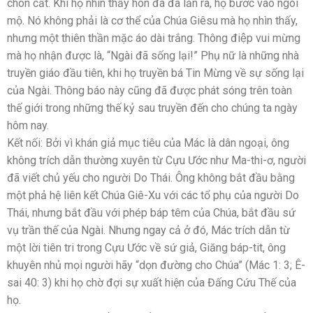
chôn cất. Khi họ nhìn thấy hòn đá đã lăn ra, họ bước vào ngôi
mộ. Nó không phải là cơ thể của Chúa Giêsu mà họ nhìn thấy,
nhưng một thiên thần mặc áo dài trắng. Thông điệp vui mừng
mà họ nhận được là, “Ngài đã sống lại!” Phụ nữ là những nhà
truyền giáo đầu tiên, khi họ truyền bá Tin Mừng về sự sống lại
của Ngài. Thông báo này cũng đã được phát sóng trên toàn
thế giới trong những thế kỷ sau truyền đến cho chúng ta ngày
hôm nay.
Kết nối: Bởi vì khán giả mục tiêu của Mác là dân ngoại, ông
không trích dẫn thường xuyên từ Cựu Ước như Ma-thi-ơ, người
đã viết chủ yếu cho người Do Thái. Ông không bắt đầu bằng
một phả hệ liên kết Chúa Giê-Xu với các tổ phụ của người Do
Thái, nhưng bắt đầu với phép báp têm của Chúa, bắt đầu sứ
vụ trần thế của Ngài. Nhưng ngay cả ở đó, Mác trích dẫn từ
một lời tiên tri trong Cựu Ước về sứ giả, Giăng báp-tit, ông
khuyên nhủ mọi người hãy “dọn đường cho Chúa” (Mác 1: 3; Ê-
sai 40: 3) khi họ chờ đợi sự xuất hiện của Đấng Cứu Thế của
họ.