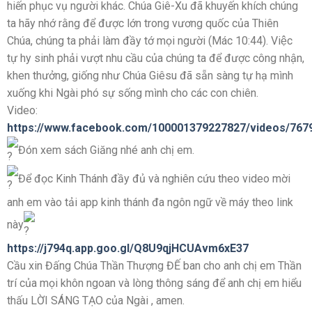
hiến phục vụ người khác. Chúa Giê-Xu đã khuyến khích chúng
ta hãy nhớ rằng để được lớn trong vương quốc của Thiên
Chúa, chúng ta phải làm đầy tớ mọi người (Mác 10:44). Việc
tự hy sinh phải vượt nhu cầu của chúng ta để được công nhận,
khen thưởng, giống như Chúa Giêsu đã sẵn sàng tự hạ mình
xuống khi Ngài phó sự sống mình cho các con chiên.
Video:
https://www.facebook.com/100001379227827/videos/767
Đón xem sách Giăng nhé anh chị em.
Để đọc Kinh Thánh đầy đủ và nghiên cứu theo video mời
anh em vào tải app kinh thánh đa ngôn ngữ về máy theo link
này
https://j794q.app.goo.gl/Q8U9qjHCUAvm6xE37
Cầu xin Đấng Chúa Thần Thượng ĐẾ ban cho anh chị em Thần
trí của mọi khôn ngoan và lòng thông sáng để anh chị em hiểu
thấu LỜI SÁNG TẠO của Ngài , amen.