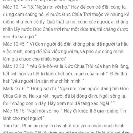
Mác 10: 14-15: “Ngài nói với họ:” Hãy để con trẻ đến cùng ta,
đừng cấm chúng nó, vì nước Đức Chúa Trời thuộc về những kẻ
giống như con trẻ ấy. Quả thật ta nói cùng các ngươi, ai chẳng
nhận lấy nước Đức Chúa trời như một đứa trẻ, thì chẳng được
vào đó bao giờ “
Mác 10:45: ” Vì Con người đã đến không phải để người ta hầu
việc mình, song để hầu việc người ta, và phó sự sống mình
làm giá chuộc cho nhiều người”
Mác 12:33: ” Yêu Giê-hô-va là Đức Chúa Trời của bạn hết lòng,
hết linh hồn và hết trí khôn, hết sức mạnh của mình.” Điều thứ
hai: “yêu người lân cận như chính mình. “
Mark 16: 6: “” Đừng sợ chi, “Ngài nói. ‘các người đang tìm Đức
Chúa Giê-xu Na-xa-rét , người đã bị đóng đinh. Ngài sống lại
rồi ! chẳng còn ở đây. Hãy xem nơi đã táng xác Ngài. ‘ “
Mác 16:15: “Ngài nói với họ, ‘. Hãy đi khắp thế gian giảng Tin-
lành cho mọi người “
Tóm tắt : Phúc âm này là duy nhất bởi vì nó nhấn mạnh hành