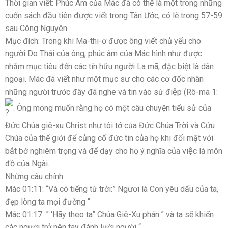
Thời gian viết: Phúc Âm của Mác đã có thể là một trong những
cuốn sách đầu tiên được viết trong Tân Ước, có lẽ trong 57-59
sau Công Nguyên
Mục đích: Trong khi Ma-thi-ơ được ông viết chủ yếu cho
người Do Thái của ông, phúc âm của Mác hình như được
nhắm mục tiêu đến các tín hữu người La mã, đặc biệt là dân
ngoại. Mác đã viết như một mục sư cho các cơ đốc nhân
những người trước đây đã nghe và tin vào sứ điệp (Rô-ma 1:
. Ông mong muốn rằng họ có một câu chuyện tiểu sử của
Đức Chúa giê-xu Christ như tôi tớ của Đức Chúa Trời và Cứu
Chúa của thế giới để củng cố đức tin của họ khi đối mặt với
bắt bớ nghiêm trọng và để dạy cho họ ý nghĩa của việc là môn
đồ của Ngài.
Những câu chính:
Mác 01:11: “Và có tiếng từ trời:” Ngươi là Con yêu dấu của ta,
đẹp lòng ta mọi đường “
Mác 01:17: ” ‘Hãy theo ta” Chúa Giê-Xu phán:” và ta sẽ khiến
các ngươi trở nên tay đánh lưới người “