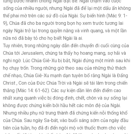
từng bước nhanh chóng Ngài đặt để. Ngài chạm vào cuộc
sống của nhiều người, nhưng Ngài đã để lại một dấu ấn không
thể phai mờ trên các sứ đồ của Ngài. Sự biến hình (Mác 9: 1-
9), Chúa đã cho ba người trong bọn họ xem trước tương lai
ngày Ngài trở lại trong quyền năng và vinh quang, và một lần
nữa nó đã bày tỏ cho họ biết Ngài là ai.
Tuy nhiên, trong những ngày dẫn đến chuyến đi cuối cùng của
Chúa tới Jerusalem, chúng ta thấy họ hoang mang, sợ hãi và
nghi ngờ. Lúc Chúa Giê-Xu bị bắt, Ngài đứng một mình sau khi
họ chạy trốn. Trong những giờ theo sau của những thử thách
chế nhạo, Chúa Giê-Xu mạnh dạn tuyên bố rằng Ngài là Đấng
Christ , Con của Đức Chúa Trời và Ngài sẽ tái lâm trong chiến
thắng (Mác 14: 61-62). Các sự kiện dần lên đến điểm cao
nhất xung quanh việc bị đóng đinh, chết, chôn và sự sống lại
không được chứng kiến bởi hầu hết các môn đệ của Ngài.
Nhưng nhiều phụ nữ trung thành đã chứng kiến nỗi thống khổ
của Chúa. Sau ngày Sa-bát, vào buổi sáng sớm của ngày đầu
tiên của tuần, họ đã đi đến ngôi mộ với thuốc thơm cho việc