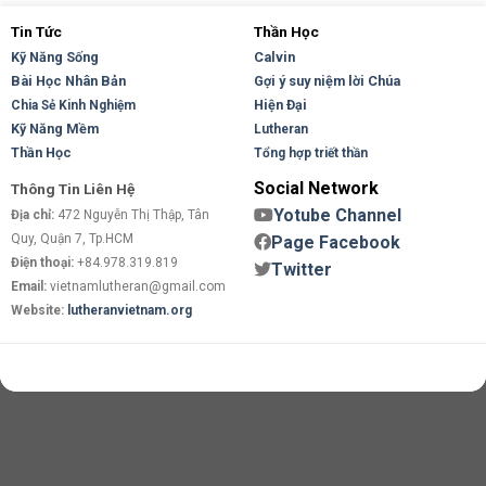
Tin Tức
Thần Học
Kỹ Năng Sống
Calvin
Bài Học Nhân Bản
Gợi ý suy niệm lời Chúa
Hiện Đại
Chia Sẻ Kinh Nghiệm
Kỹ Năng Mềm
Lutheran
Thần Học
Tổng hợp triết thần
Social Network
Thông Tin Liên Hệ
Yotube Channel
Địa chỉ:
472 Nguyễn Thị Thập, Tân
Quy, Quận 7, Tp.HCM
Page Facebook
Điện thoại:
+84.978.319.819
Twitter
Email:
vietnamlutheran@gmail.com
Website:
lutheranvietnam.org
Copyright 2026 ©
Flatsome Theme