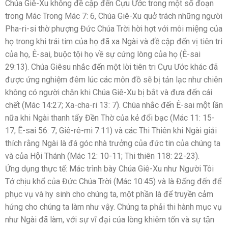
Chúa Giê-Xu không đề cập đến Cựu Ước trong một số đoạn
trong Mác Trong Mác 7: 6, Chúa Giê-Xu quở trách những người
Pha-ri-si thờ phượng Đức Chúa Trời hời hợt với môi miệng của
họ trong khi trái tim của họ đã xa Ngài và đề cập đến vị tiên tri
của họ, Ê-sai, buộc tội họ về sự cứng lòng của họ (Ê-sai
29:13). Chúa Giêsu nhắc đến một lời tiên tri Cựu Ước khác đã
được ứng nghiệm đêm lúc các môn đồ sẽ bị tản lạc như chiên
không có người chăn khi Chúa Giê-Xu bị bắt và đưa đến cái
chết (Mác 14:27; Xa-cha-ri 13: 7). Chúa nhắc đến Ê-sai một lần
nữa khi Ngài thanh tẩy Đền Thờ của kẻ đổi bạc (Mác 11: 15-
17; Ê-sai 56: 7; Giê-rê-mi 7:11) và các Thi Thiên khi Ngài giải
thích rằng Ngài là đá góc nhà trưởng của đức tin của chúng ta
và của Hội Thánh (Mác 12: 10-11; Thi thiên 118: 22-23).
Ứng dụng thực tế: Mác trình bày Chúa Giê-Xu như Người Tôi
Tớ chịu khổ của Đức Chúa Trời (Mác 10:45) và là Đấng đến để
phục vụ và hy sinh cho chúng ta, một phần là để truyền cảm
hứng cho chúng ta làm như vậy. Chúng ta phải thi hành mục vụ
như Ngài đã làm, với sự vĩ đại của lòng khiêm tốn và sự tận