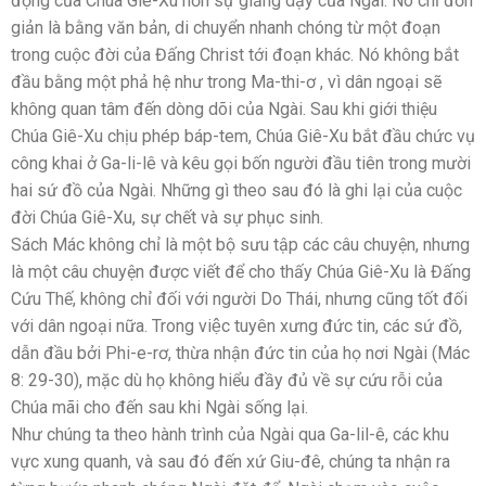
động của Chúa Giê-Xu hơn sự giảng dạy của Ngài. Nó chỉ đơn
giản là bằng văn bản, di chuyển nhanh chóng từ một đoạn
trong cuộc đời của Đấng Christ tới đoạn khác. Nó không bắt
đầu bằng một phả hệ như trong Ma-thi-ơ , vì dân ngoại sẽ
không quan tâm đến dòng dõi của Ngài. Sau khi giới thiệu
Chúa Giê-Xu chịu phép báp-tem, Chúa Giê-Xu bắt đầu chức vụ
công khai ở Ga-li-lê và kêu gọi bốn người đầu tiên trong mười
hai sứ đồ của Ngài. Những gì theo sau đó là ghi lại của cuộc
đời Chúa Giê-Xu, sự chết và sự phục sinh.
Sách Mác không chỉ là một bộ sưu tập các câu chuyện, nhưng
là một câu chuyện được viết để cho thấy Chúa Giê-Xu là Đấng
Cứu Thế, không chỉ đối với người Do Thái, nhưng cũng tốt đối
với dân ngoại nữa. Trong việc tuyên xưng đức tin, các sứ đồ,
dẫn đầu bởi Phi-e-rơ, thừa nhận đức tin của họ nơi Ngài (Mác
8: 29-30), mặc dù họ không hiểu đầy đủ về sự cứu rỗi của
Chúa mãi cho đến sau khi Ngài sống lại.
Như chúng ta theo hành trình của Ngài qua Ga-lil-ê, các khu
vực xung quanh, và sau đó đến xứ Giu-đê, chúng ta nhận ra