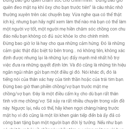
Đừng bao giờ quên chăm sóc cho chính mình. “Đừng bao giờ
quên đeo mặt nạ khí ôxy cho bạn trước tiên” là câu nhắc nhở
thường xuyên trên các chuyến bay. Vừa nghe qua có thể thật
ích kỷ, nhưng bạn hãy nghĩ xem làm thế nào mà bạn có thể làm
một người vợ tốt, một người mẹ hiền chăm sóc chồng con chu
đáo nếu bạn không có đủ sức khỏe lo cho chính mình.
Đừng bao giờ lơ là hay cho qua những cảm hứng. Đó là những
cảm giác thật đặc biệt từ bên trong… nó không tên, không xác
định được nhưng lại là những lực đẩy mạnh mẽ nhất hỗ trợ
việc đưa ra những quyết định lớn. Và đó cũng là những tín hiệu
ngắn ngủi nhắn gửi bạn một điều gì đó. Nói khác đi, đó là
tiếng nói của thân xác hay của tinh thần hoặc của trái tim bạn.
Đừng bao giờ than phiền chồng/vợ bạn trước mặt mẹ
chồng/vợ bạn. Đây là một điều cấm kỵ cho dù bạn rất thân
tình với mẹ chồng/vợ. Sẽ xảy ra rất nhiều chuyện trong vấn đề
này. Ngược lại, nếu có thể, hãy khen ngợi chàng/nàng trước
mặt họ vì đó cũng là một lời khen gián tiếp đến bà ấy đã có
công ban tặng bạn một người bạn đời lý tưởng. Nếu như bạn