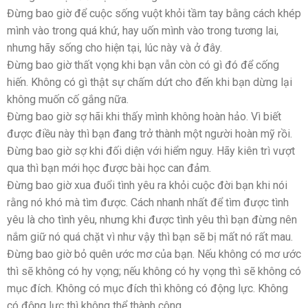
Đừng bao giờ để cuộc sống vuột khỏi tầm tay bằng cách khép
mình vào trong quá khứ, hay uốn mình vào trong tương lai,
nhưng hãy sống cho hiện tại, lúc này và ở đây.
Đừng bao giờ thất vọng khi bạn vẫn còn có gì đó để cống
hiến. Không có gì thật sự chấm dứt cho đến khi bạn dừng lại
không muốn cố gắng nữa.
Đừng bao giờ sợ hãi khi thấy mình không hoàn hảo. Vì biết
được điều này thì bạn đang trở thành một người hoàn mỹ rồi.
Đừng bao giờ sợ khi đối diện với hiểm nguy. Hãy kiên trì vượt
qua thì bạn mới học được bài học can đảm.
Đừng bao giờ xua đuổi tình yêu ra khỏi cuộc đời bạn khi nói
rằng nó khó mà tìm được. Cách nhanh nhất để tìm được tình
yêu là cho tình yêu, nhưng khi được tình yêu thì bạn đừng nên
nắm giữ nó quá chặt vì như vậy thì bạn sẽ bị mất nó rất mau.
Đừng bao giờ bỏ quên ước mơ của bạn. Nếu không có mơ ước
thì sẽ không có hy vọng; nếu không có hy vọng thì sẽ không có
mục đích. Không có mục đích thì không có động lực. Không
có động lực thì không thể thành công.