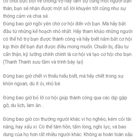
có chút bực bội về chồng/vợ hãy tâm sự cùng một người bạn
thân, bạn sẽ nhận được một số lời khuyên tốt cũng như sự
thông cảm và chia sẻ.
Đừng bao giờ ngồi yên chờ cơ hội đến với bạn. Mà hãy bắt
đầu từ những kế hoạch nhỏ nhất. Hãy tham khảo những người
có thể hỗ trợ bạn được thành công và hãy biết nắm bắt cơ hội
kịp thời để bạn đạt được điều mong muốn. Chuẩn bị, đầu tư
cẩn thận, kỹ lưỡng chính chính là cơ hội và tạo cơ hội cho bạn.
(Thanh Thanh sưu tầm và trình bày lại)
Đừng bao giờ chết vì thiếu hiểu biết, mà hãy chết trong sự
khôn ngoan, dù ít ỏi, nhỏ bé.
Đừng bao giờ bỏ lỡ cơ hội giúp thành công qua các dịp gặp
gỡ, du lịch, làm ăn…
Đừng bao giờ coi thường người khác vì họ nghèo, kém cỏi tài
năng, hay xấu xí. Có thể tâm hồn, tấm lòng, nghị lực, và bao
dung của họ hơn rất nhiều người khác. Không ai hoàn toàn xấu