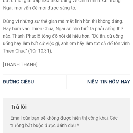
bất cứ lời giải đáp nào thoả đáng về chính mình. Chỉ trong
Ngài, mọi vấn đề mới được sáng tỏ.
Đừng vì những sự thế gian mà mất linh hồn thì không đáng.
Hãy bám vào Thiên Chúa, Ngài sẽ cho biết ta phải sống thế
nào. Thánh Phaolô tông đồ nói dễ hiểu hơn: “Dù ăn, dù uống
uống hay làm bất cứ việc gì, anh em hãy làm tất cả để tôn vinh
Thiên Chúa” (1Cr 10,31).
[THANH THANH]
ĐƯỜNG GIÊSU
NIỀM TIN HÔM NAY
Trả lời
Email của bạn sẽ không được hiển thị công khai.
Các
trường bắt buộc được đánh dấu
*