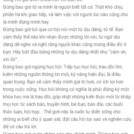
Đừng bao giờ tỏ ra mình là người biết tất cả. Thật khó chịu,
phiền hà khi giao tiếp, và làm việc với người lúc nào cũng cho
là mình đúng mình hay.
Đừng bao giờ bỏ qua cơ hội nói một từ dịu dàng, tử tế. Bạn
cảm thấy thế nào khi nhận được những lời nói, từ ngữ dịu
dàng dễ nghe và nghĩ rằng người khác cũng mong điều đó ở
bạn. Hãy bắt đầu bằng những từ dịu dàng nhất như “cảm ơn,
xin lỗi”…
Đừng bao giờ ngừng học hỏi. Tiếp tục học hỏi, trau dồi tìm
kiếm những nguồn thông tin mới, kỹ năng hiện đại, là điều
quan trọng. Bạn sẽ cảm thấy mình giá trị hơn, có ích lợi hơn
trong cuộc sống. Học hỏi không có nghĩa là phải đăng ký một
khóa học mà là trau dồi, góp nhặt những kiến thức mới từ khắp
mọi nơi: từ sách báo, truyền hình, bè bạn, báo đài, các buổi
thảo luận, hội họp… Thế giới này là cuốn tự điển sống cho
những ai biết chú ý quan sát, đặt câu hỏi tại sao và nghiên cứu
để có câu trả lời.