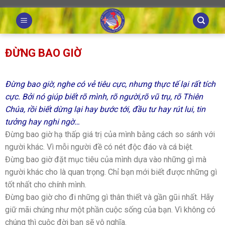
Skip
to
content
ĐỪNG BAO GIỜ
Đừng bao giờ, nghe có vẻ tiêu cực, nhưng thực tế lại rất tích
cực. Bởi nó giúp biết rõ mình, rõ người,rõ vũ trụ, rõ Thiên
Chúa, rồi biết dừng lại hay bước tới, đầu tư hay rút lui, tin
tưởng hay nghi ngờ…
Đừng bao giờ hạ thấp giá trị của mình bằng cách so sánh với
người khác. Vì mỗi người đề có nét độc đáo và cá biệt.
Đừng bao giờ đặt mục tiêu của mình dựa vào những gì mà
người khác cho là quan trọng. Chỉ bạn mới biết được những gì
tốt nhất cho chính mình.
Đừng bao giờ cho đi những gì thân thiết và gần gũi nhất. Hãy
giữ mãi chúng như một phần cuộc sống của bạn. Vì không có
chúng thì cuộc đời bạn sẽ vô nghĩa.