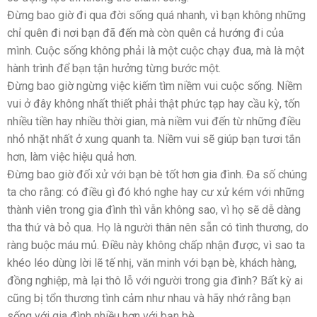
Đừng bao giờ đi qua đời sống quá nhanh, vì bạn không những
chỉ quên đi nơi bạn đã đến mà còn quên cả hướng đi của
mình. Cuộc sống không phải là một cuộc chạy đua, mà là một
hành trình để bạn tận hưởng từng bước một.
Đừng bao giờ ngừng việc kiếm tìm niềm vui cuộc sống. Niềm
vui ở đây không nhất thiết phải thật phức tạp hay cầu kỳ, tốn
nhiều tiền hay nhiều thời gian, mà niềm vui đến từ những điều
nhỏ nhặt nhất ở xung quanh ta. Niềm vui sẽ giúp bạn tươi tắn
hơn, làm việc hiệu quả hơn.
Đừng bao giờ đối xử với bạn bè tốt hơn gia đình. Đa số chúng
ta cho rằng: có điều gì đó khó nghe hay cư xử kém với những
thành viên trong gia đình thì vẫn không sao, vì họ sẽ dễ dàng
tha thứ và bỏ qua. Họ là người thân nên sẵn có tình thương, do
ràng buộc máu mủ. Điều này không chấp nhận được, vì sao ta
khéo léo dùng lời lẽ tế nhị, văn minh với bạn bè, khách hàng,
đồng nghiệp, mà lại thô lỗ với người trong gia đình? Bất kỳ ai
cũng bị tổn thương tình cảm như nhau và hãy nhớ rằng bạn
sống với gia đình nhiều hơn với bạn bè.