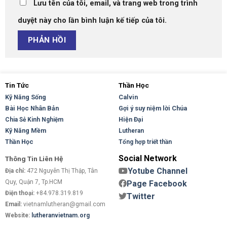
Lưu tên của tôi, email, và trang web trong trình
duyệt này cho lần bình luận kế tiếp của tôi.
Tin Tức
Thần Học
Kỹ Năng Sống
Calvin
Bài Học Nhân Bản
Gợi ý suy niệm lời Chúa
Hiện Đại
Chia Sẻ Kinh Nghiệm
Kỹ Năng Mềm
Lutheran
Thần Học
Tổng hợp triết thần
Social Network
Thông Tin Liên Hệ
Yotube Channel
Địa chỉ:
472 Nguyễn Thị Thập, Tân
Quy, Quận 7, Tp.HCM
Page Facebook
Điện thoại:
+84.978.319.819
Twitter
Email:
vietnamlutheran@gmail.com
Website:
lutheranvietnam.org