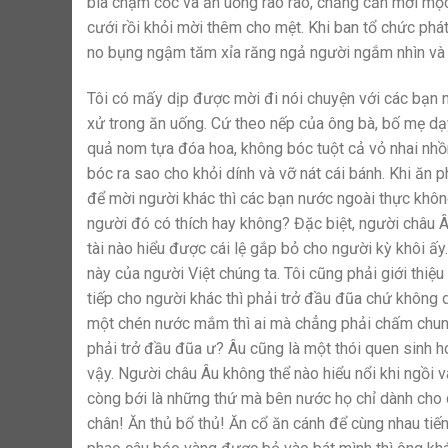
bia chạm cốc và ăn uống rào rào, chẳng cần mời mọc 
cưới rồi khỏi mời thêm cho mệt. Khi ban tổ chức phát b
no bụng ngậm tăm xỉa răng ngả người ngắm nhìn và b
Tôi có mấy dịp được mời đi nói chuyện với các bạn 
xử trong ăn uống. Cứ theo nếp của ông bà, bố mẹ dạy
quả nom tựa đóa hoa, không bóc tuột cả vỏ nhai nhồ
bóc ra sao cho khỏi dính và vỡ nát cái bánh. Khi ăn
để mời người khác thì các bạn nước ngoài thực không
người đó có thích hay không? Đặc biệt, người châu Âu
tài nào hiểu được cái lệ gắp bỏ cho người kỳ khôi ấy
này của người Việt chúng ta. Tôi cũng phải giới thiệ
tiếp cho người khác thì phải trở đầu đũa chứ không
một chén nước mắm thì ai mà chẳng phải chấm chung
phải trở đầu đũa ư? Âu cũng là một thói quen sinh ho
vậy. Người châu Âu không thể nào hiểu nổi khi ngồi 
còng bới là những thứ mà bên nước họ chỉ dành cho co
chân! Ăn thủ bổ thủ! Ăn cổ ăn cánh để cùng nhau tiế