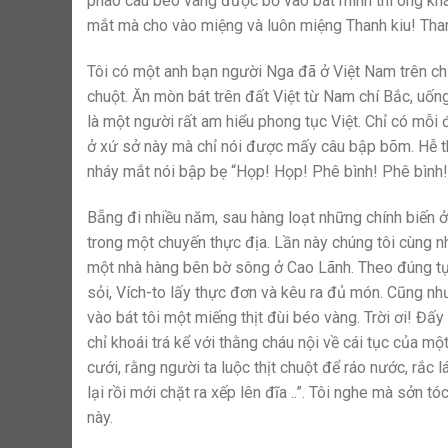
phao câu béo vàng được bỏ vào bát mình thì ông khá
mắt mà cho vào miệng và luôn miệng Thanh kiu! Thanh 
Tôi có một anh bạn người Nga đã ở Việt Nam trên ch
chuột. Ăn mòn bát trên đất Việt từ Nam chí Bắc, uố
là một người rất am hiểu phong tục Việt. Chỉ có mỗi
ở xứ sở này mà chỉ nói được mấy câu bập bõm. Hễ thấ
nháy mắt nói bập bẹ “Họp! Họp! Phê bình! Phê bình! K
Bẵng đi nhiều năm, sau hàng loạt những chính biến ở 
trong một chuyến thực địa. Lần này chúng tôi cùng 
một nhà hàng bên bờ sông ở Cao Lãnh. Theo đúng tụ
sỏi, Vích-to lấy thực đơn và kêu ra đủ món. Cũng nh
vào bát tôi một miếng thịt đùi béo vàng. Trời ơi! Đấ
chỉ khoái trá kể với thằng cháu nội về cái tục của m
cưới, rằng người ta luộc thịt chuột để ráo nước, rắc l
lại rồi mới chặt ra xếp lên đĩa ..”. Tôi nghe mà sởn t
này.