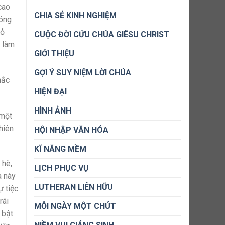
cao
CHIA SẺ KINH NGHIỆM
nóng
bỏ
CUỘC ĐỜI CỨU CHÚA GIÊSU CHRIST
g làm
GIỚI THIỆU
GỢI Ý SUY NIỆM LỜI CHÚA
hắc
HIỆN ĐẠI
HÌNH ẢNH
 một
hiên
HỘI NHẬP VĂN HÓA
KĨ NĂNG MỀM
 hè,
LỊCH PHỤC VỤ
a này
LUTHERAN LIÊN HỮU
ự tiệc
rái
MỖI NGÀY MỘT CHÚT
 bật