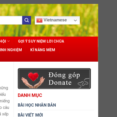
Vietnamese
HỘI
GỢI Ý SUY NIỆM LỜI CHÚA
KINH NGHIỆM
KĨ NĂNG MỀM
những
 Nếu
DANH MỤC
 miếng
BÀI HỌC NHÂN BẢN
o câu
ã xếp
BÀI VIẾT MỚI