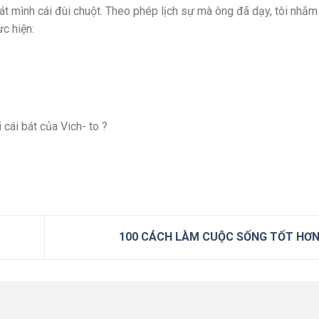
át mình cái đùi chuột. Theo phép lịch sự mà ông đã dạy, tôi nhắ
c hiện:
i cái bát của Vich- to ?
100 CÁCH LÀM CUỘC SỐNG TỐT HƠ