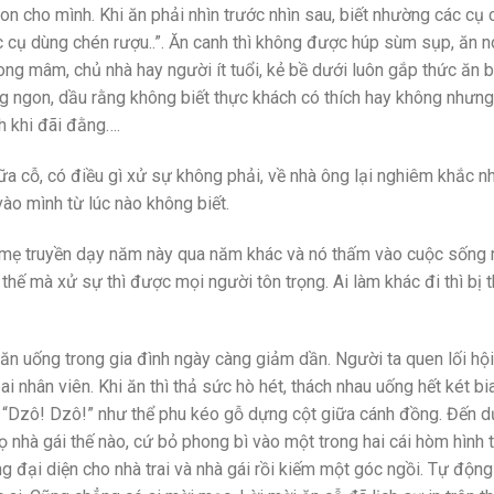
n cho mình. Khi ăn phải nhìn trước nhìn sau, biết nhường các cụ 
c cụ dùng chén rượu..”. Ăn canh thì không được húp sùm sụp, ăn 
ong mâm, chủ nhà hay người ít tuổi, kẻ bề dưới luôn gắp thức ăn 
ng ngon, dầu rằng không biết thực khách có thích hay không nhưn
h khi đãi đằng….
ữa cỗ, có điều gì xử sự không phải, về nhà ông lại nghiêm khắc n
vào mình từ lúc nào không biết.
ố mẹ truyền dạy năm này qua năm khác và nó thấm vào cuộc sống
thế mà xử sự thì được mọi người tôn trọng. Ai làm khác đi thì bị t
ăn uống trong gia đình ngày càng giảm dần. Người ta quen lối hội
i nhân viên. Khi ăn thì thả sức hò hét, thách nhau uống hết két bi
o “Dzô! Dzô!” như thể phu kéo gỗ dựng cột giữa cánh đồng. Đến d
họ nhà gái thế nào, cứ bỏ phong bì vào một trong hai cái hòm hình t
ng đại diện cho nhà trai và nhà gái rồi kiếm một góc ngồi. Tự động