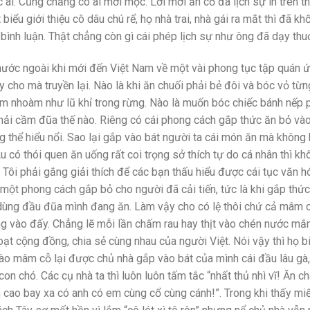
ai. Cũng chẳng có ai mời mọc. Lời mời ăn cỗ đã lịch sự in trên t
iểu giới thiệu cô dâu chú rể, họ nhà trai, nhà gái ra mắt thì đã kh
ình luận. Thật chẳng còn gì cái phép lịch sự như ông đã dạy thu
nước ngoài khi mới đến Việt Nam về một vài phong tục tập quán 
 cho mà truyền lại. Nào là khi ăn chuối phải bẻ đôi và bóc vỏ từ
m nhoàm như lũ khỉ trong rừng. Nào là muốn bóc chiếc bánh nếp 
 phải cầm đũa thế nào. Riêng có cái phong cách gắp thức ăn bỏ và
 thể hiểu nổi. Sao lại gắp vào bát người ta cái món ăn mà không 
 có thói quen ăn uống rất coi trọng sở thích tự do cá nhân thì kh
. Tôi phải gắng giải thích để các bạn thấu hiểu được cái tục văn h
u một phong cách gắp bỏ cho người đã cải tiến, tức là khi gắp thứ
 dùng đầu đũa mình đang ăn. Làm vậy cho có lệ thôi chứ cả mâm c
 vào đấy. Chẳng lẽ mỗi lần chấm rau hay thịt vào chén nước mắm
ạt cộng đồng, chia sẻ cùng nhau của người Việt. Nói vậy thì họ b
vào mâm cỗ lại được chủ nhà gắp vào bát của mình cái đầu lâu gà,
n chó. Các cụ nhà ta thì luôn luôn tấm tắc “nhất thủ nhì vĩ! Ăn c
n cao bay xa có anh có em cùng cổ cùng cánh!”. Trong khi thấy mi