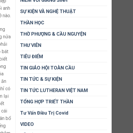
NIỀM VUI GIÁNG SINH
hiệp
ối anh
SỰ KIỆN VÀ NGHỆ THUẬT
ở nào.
THẦN HỌC
ứng
THỜ PHƯỢNG & CẦU NGUYỆN
ng nửa
phải
THƯ VIÊN
o bát
TIÊU ĐIỂM
biết
ông
TIN GIÁO HỘI TOÀN CẦU
óa
TIN TỨC & SỰ KIỆN
c ăn
hỉ có
TIN TỨC LUTHERAN VIỆT NAM
 lại
TỔNG HỢP TRIẾT THẦN
iết
 cái
Tư Vấn Điều Trị Covid
hân bổ
VIDEO
ếng