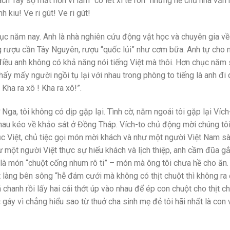
ch Tây sợ mất hồn vì lắm “cô lét xì tê rôn” nhưng nể chủ nhà vẫn
kiu! Ve ri gút! Ve ri gút!
ục năm nay. Anh là nhà nghiên cứu động vật học và chuyên gia về
ng rượu cần Tây Nguyên, rượu “quốc lủi” như cơm bữa. Anh tự cho 
 điều anh không có khả năng nói tiếng Việt mà thôi. Hơn chục năm
y mấy người ngồi tụ lại với nhau trong phòng to tiếng là anh đi 
ha ra xô ! Kha ra xô!”.
Nga, tôi không có dịp gặp lại. Tình cờ, năm ngoái tôi gặp lại Vích
nhau kéo về khảo sát ở Đồng Tháp. Vích-to chủ động mời chúng tô
c Việt, chủ tiệc gọi món mời khách và như một người Việt Nam s
ư một người Việt thực sự hiếu khách và lịch thiệp, anh cầm đũa g
y là món “chuột cống nhum rô ti” – món mà ông tôi chưa hề cho ăn.
ột làng bên sông “hễ đám cưới mà không có thịt chuột thì không r
á chanh rồi lấy hai cái thớt úp vào nhau để ép con chuột cho thịt c
óc gáy vì chẳng hiểu sao từ thuở cha sinh mẹ đẻ tôi hãi nhất là con 