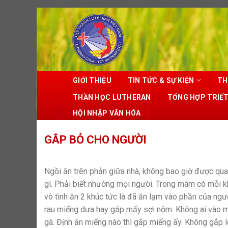
Skip
to
content
GIỚI THIỆU
TIN TỨC & SỰ KIỆN
TH
THẦN HỌC LUTHERAN
TỔNG HỢP TRIẾ
HỘI NHẬP VĂN HÓA
GẮP BỎ CHO NGƯỜI
Ngồi ăn trên phản giữa nhà, không bao giờ được qua
gì. Phải biết nhường mọi người. Trong mâm có mỗi k
vô tình ăn 2 khúc tức là đã ăn lạm vào phần của ng
rau miếng dưa hay gắp mấy sợi nộm. Không ai vào m
gà. Định ăn miếng nào thì gắp miếng ấy. Không gắp lên