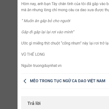
Hôm nay, anh bạn Tây chân tình của tôi đã gắp vào b
mà ăn nhưng lòng chỉ mong câu ca dao xưa được thự
“ Muốn ăn gắp bỏ cho người
Gắp đi gắp lại lại rơi vào mình”
Ước gì miếng thịt chuột “cống nhum” này lại rơi trở lạ
VŨ THẾ LONG
Nguồn truongduynhat.vn
MÈO TRONG TỤC NGỮ CA DAO VIỆT NAM
Trả lời