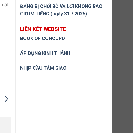
m mắt
ĐẤNG BỊ CHỐI BỎ VÀ LỜI KHÔNG BAO
GIỜ IM TIẾNG (ngày 31.7.2026)
LIÊN KẾT WEBSITE
BOOK OF CONCORD
ÁP DỤNG KINH THÁNH
NHỊP CẦU TÂM GIAO
N