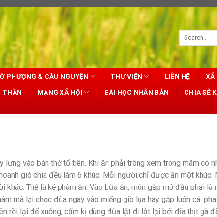
Ờ PHƯỢNG & CẦU NGUYỆN
THƯ VIỆN
LIÊN HỆ
XÃ 
T THẦN
MẠNG XÃ HỘI
BÀI HỌC NHÂN BẢN
CHIA SẺ 
y lưng vào bàn thờ tổ tiên. Khi ăn phải trông xem trong mâm có 
hoanh giò chia đều làm 6 khúc. Mỗi người chỉ được ăn một khúc.
ười khác. Thế là kẻ phàm ăn. Vào bữa ăn, món gắp mở đầu phải là
âm mà lại chọc đũa ngay vào miếng giò lụa hay gắp luôn cái pha
 rồi lại để xuống, cấm kị dùng đũa lật đi lật lại bới đĩa thịt gà đ