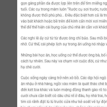
gọn gàng phần da được lợp lên trên để tìm miếng ngo
tuổi. Các cụ trong mâm luôn “Rước cụ sơi trước, rướ
không được thổi phù phù… Điều đặc biệt hơn cả là tr
vào bát khách hoặc bề trên để kính cẩn mời xơi miế
thế để thể hiện cái bụng của chủ nhà ân cần với khác
Các nghi lễ ấy cứ từ từ được ông chỉ bảo. Sau mỗi b
nhở. Cứ thế, cái phép lịch sự trong ăn uống nó nhập 
Những bài học ăn, học uống cứ thế được ông bà, b
cách tự nhiên. Sau này va chạm với cuộc đời, cứ như 
hạ chê cười.
Cuộc sống ngày càng trở nên xô bồ. Các dịp hội ngộ 
ăn nhậu ở nhà hàng, ngồi vào mâm là quát tháo chê ba
đến két bia khác và luôn miệng đồng thanh gào rõ t
cưới chưa cần biết cô dâu chú rể ở đâu, họ nhà trai, 
tim có rãnh đặt lù lù trước cửa như kẻ soát vé tự độ