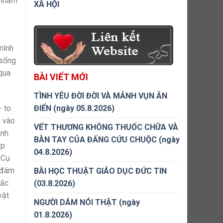
 nhắm
XÃ HỘI
mình
 sống
qua
BÀI VIẾT MỚI
TÌNH YÊU ĐỜI ĐỜI VÀ MẢNH VỤN ÂN
- to
ĐIỂN (ngày 05.8.2026)
i vào
VẾT THƯƠNG KHÔNG THUỐC CHỮA VÀ
ành
BÀN TAY CỦA ĐẤNG CỨU CHUỘC (ngày
ắp
04.8.2026)
 Cụ
a đám
BÀI HỌC THUẬT GIÁO DỤC ĐỨC TIN
hắc
(03.8.2026)
vật
NGƯỜI DÁM NÓI THẬT (ngày
01.8.2026)