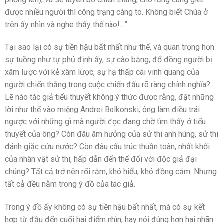
được nhiều người thì công trạng càng to. Không biết Chúa ở
trên ấy nhìn và nghe thấy thế nào!…”
Tại sao lại có sự tiền hậu bất nhất như thế, và quan trọng hơn
sự tuồng như tự phủ định ấy, sự cào bằng, đổ đồng người bị
xâm lược với kẻ xâm lược, sự hạ thấp cái vinh quang của
người chiến thắng trong cuộc chiến đấu rõ ràng chính nghĩa?
Lẽ nào tác giả tiểu thuyết không ý thức được rằng, đặt những
lời như thế vào miệng Andrei Bolkonski, ông làm điều trái
ngược với những gì mà người đọc đang chờ tìm thấy ở tiểu
thuyết của ông? Còn đâu âm hưởng của sử thi anh hùng, sử thi
đánh giặc cứu nước? Còn đâu cấu trúc thuần toàn, nhất khối
của nhân vật sử thi, hấp dẫn đến thế đối với độc giả đại
chúng? Tất cả trở nên rối rắm, khó hiểu, khó đồng cảm. Nhưng
tất cả đều nằm trong ý đồ của tác giả.
Trong ý đồ ấy không có sự tiền hậu bất nhất, mà có sự kết
hợp từ đầu đến cuối hai điểm nhìn, hay nói đúng hơn hai nhãn