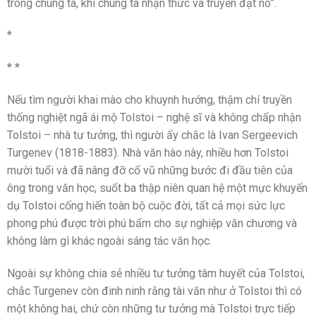
trong chúng ta, khi chúng ta nhận thức và truyền đạt nó”.
*
* *
Nếu tìm người khai mào cho khuynh hướng, thậm chí truyền
thống nghiệt ngã ái mộ Tolstoi – nghệ sĩ và không chấp nhận
Tolstoi – nhà tư tưởng, thì người ấy chắc là Ivan Sergeevich
Turgenev (1818-1883). Nhà văn hào này, nhiều hơn Tolstoi
mười tuổi và đã nâng đỡ cổ vũ những bước đi đầu tiên của
ông trong văn học, suốt ba thập niên quan hệ một mực khuyến
dụ Tolstoi cống hiến toàn bộ cuộc đời, tất cả mọi sức lực
phong phú được trời phú bẩm cho sự nghiệp văn chương và
không làm gì khác ngoài sáng tác văn học.
Ngoài sự không chia sẻ nhiều tư tưởng tâm huyết của Tolstoi,
chắc Turgenev còn đinh ninh rằng tài văn như ở Tolstoi thì có
một không hai, chứ còn những tư tưởng mà Tolstoi trực tiếp