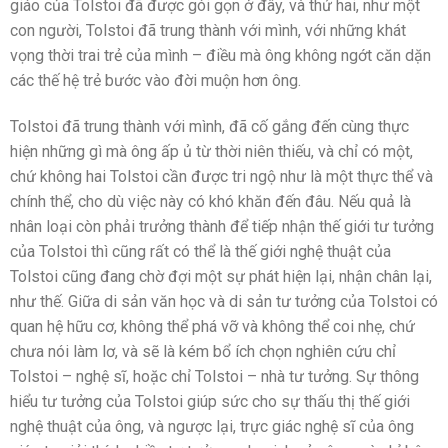
giáo của Tolstoi đã được gói gọn ở đây, và thứ hai, như một
con người, Tolstoi đã trung thành với mình, với những khát
vọng thời trai trẻ của mình – điều mà ông không ngớt căn dặn
các thế hệ trẻ bước vào đời muộn hơn ông.
Tolstoi đã trung thành với mình, đã cố gắng đến cùng thực
hiện những gì mà ông ấp ủ từ thời niên thiếu, và chỉ có một,
chứ không hai Tolstoi cần được tri ngộ như là một thực thể và
chính thể, cho dù việc này có khó khăn đến đâu. Nếu quả là
nhân loại còn phải trưởng thành để tiếp nhận thế giới tư tưởng
của Tolstoi thì cũng rất có thể là thế giới nghệ thuật của
Tolstoi cũng đang chờ đợi một sự phát hiện lại, nhận chân lại,
như thế. Giữa di sản văn học và di sản tư tưởng của Tolstoi có
quan hệ hữu cơ, không thể phá vỡ và không thể coi nhẹ, chứ
chưa nói làm lơ, và sẽ là kém bổ ích chọn nghiên cứu chỉ
Tolstoi – nghệ sĩ, hoặc chỉ Tolstoi – nhà tư tưởng. Sự thông
hiểu tư tưởng của Tolstoi giúp sức cho sự thấu thị thế giới
nghệ thuật của ông, và ngược lại, trực giác nghệ sĩ của ông