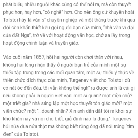
phát biểu, nhiều người khác cũng có thể nói ra, mà còn thuyết
phục hơn, hay hơn, “có nghề” hơn. Cho nên ông cứ khuyên hoài
Tolstoi hãy là văn sĩ chuyên nghiệp và một tháng trước khi qua
đời còn khẩn thiết kêu gọi người bạn của mình, “nhà văn vĩ đại
của đất Nga”, trở về với hoạt động văn học, chớ sa lầy trong
hoạt động chính luận và truyền giáo.
Vào cuối năm 1857, hồi hai người còn chơi thân với nhau,
không hài lòng nhận thấy ở người bạn trẻ của mình một sự
thiếu tập trung trong các mối quan tâm, một sự thiếu ý thức về
thiên chức đích thực của mình, Turgenev viết cho Tolstoi: dù
có nát óc đến đâu, tôi vẫn không thể nghĩ ra được, anh là cái gì
nếu không phải là người viết văn: một sĩ quan? một điền chủ?
một triết gia? nhà sáng lập một học thuyết tôn giáo mới? một
viên chức? một “…doanh nhân? Xin anh dẫn dắt tôi ra khỏi sự
khó khăn này và nói cho biết, giả định nào là đúng.” Turgenev
hỏi nửa đùa nửa thật mà không biết rằng ông đã nói trúng “tim
đen” của Tolstoi.