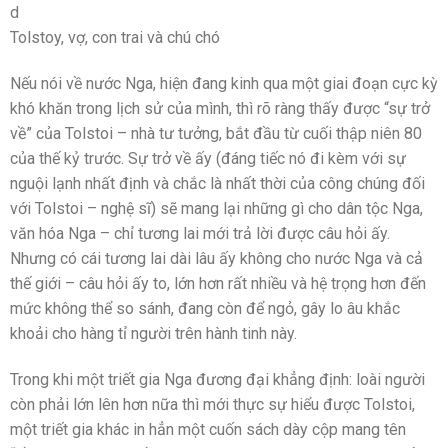
d
Tolstoy, vợ, con trai và chú chó
Nếu nói về nước Nga, hiện đang kinh qua một giai đoạn cực kỳ
khó khăn trong lịch sử của mình, thì rõ ràng thấy được “sự trở
về” của Tolstoi – nhà tư tưởng, bắt đầu từ cuối thập niên 80
của thế kỷ trước. Sự trở về ấy (đáng tiếc nó đi kèm với sự
nguội lạnh nhất định và chắc là nhất thời của công chúng đối
với Tolstoi – nghệ sĩ) sẽ mang lại những gì cho dân tộc Nga,
văn hóa Nga – chỉ tương lai mới trả lời được câu hỏi ấy.
Nhưng có cái tương lai dài lâu ấy không cho nước Nga và cả
thế giới – câu hỏi ấy to, lớn hơn rất nhiều và hệ trọng hơn đến
mức không thể so sánh, đang còn để ngỏ, gây lo âu khắc
khoải cho hàng tỉ người trên hành tinh này.
Trong khi một triết gia Nga đương đại khẳng định: loài người
còn phải lớn lên hơn nữa thì mới thực sự hiểu được Tolstoi,
một triết gia khác in hẳn một cuốn sách dày cộp mang tên