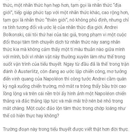
thức, một nhãn thức hạn hẹp hơn, tạm gọi là nhãn thức “địa
giới”, tiếp giáp phức tạp với một nhãn thức khác, cao rộng hơn,
tạm gọi là nhãn thức “thiên giới”, nó không phủ định, nhưng chỉ
ra tính tương đối và ước lệ của nhãn thức địa giới. Andrei
Bolkonski, cái tôi thứ hai của tác giả, trong phạm vi một cuộc
đối thoại tâm tình chuyển dịch từ nhãn thức này sang nhãn
thức kia mà không cảm thấy một tí mâu thuẫn nào giữa mình
với mình, bởi vì nhân vật này thường xuyên làm như thế trong
suốt vận trình của tiểu thuyết. Ngay từ đầu đã là thế: trong trận
đánh ở Austerlitz, còn đang ao ước lập chiến công, mơ tưởng
đến vinh quang của Napoléon thì công tước Andrei cầm quân
kỳ ngã xuống chiến trường, mở mắt ra trông thấy bầu trời cao
lồng lộng và trên cái nền trời ấy hình ảnh một Napoléon chiến
thắng và đắc thắng lập tức và mãi mãi trở nên bé nhỏ trong
mắt chàng. Một cuộc đảo lộn tâm thức trong chớp loáng như
thế có hiện thực hay không?
Trường đoạn này trong tiểu thuyết được viết thật hơn đời thực.