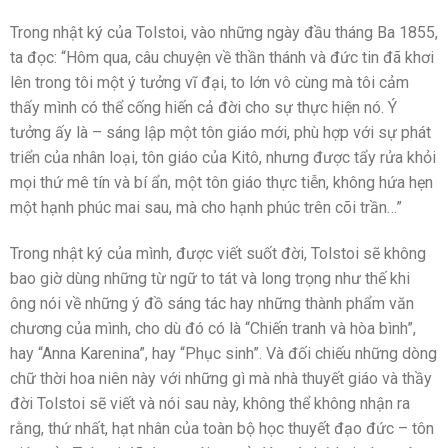
Trong nhật ký của Tolstoi, vào những ngày đầu tháng Ba 1855,
ta đọc: “Hôm qua, câu chuyện về thần thánh và đức tin đã khơi
lên trong tôi một ý tưởng vĩ đại, to lớn vô cùng mà tôi cảm
thấy mình có thể cống hiến cả đời cho sự thực hiện nó. Ý
tưởng ấy là – sáng lập một tôn giáo mới, phù hợp với sự phát
triển của nhân loại, tôn giáo của Kitô, nhưng được tẩy rửa khỏi
mọi thứ mê tín và bí ẩn, một tôn giáo thực tiễn, không hứa hẹn
một hạnh phúc mai sau, mà cho hạnh phúc trên cõi trần…”
Trong nhật ký của mình, được viết suốt đời, Tolstoi sẽ không
bao giờ dùng những từ ngữ to tát và long trọng như thế khi
ông nói về những ý đồ sáng tác hay những thành phẩm văn
chương của mình, cho dù đó có là “Chiến tranh và hòa bình”,
hay “Anna Karenina”, hay “Phục sinh”. Và đối chiếu những dòng
chữ thời hoa niên này với những gì mà nhà thuyết giáo và thầy
đời Tolstoi sẽ viết và nói sau này, không thể không nhận ra
rằng, thứ nhất, hạt nhân của toàn bộ học thuyết đạo đức – tôn