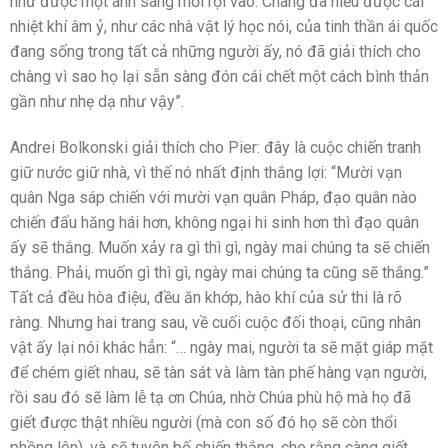
như được một ánh sáng mới rọi vào. Chàng đã hiểu được cái
nhiệt khí âm ỷ, như các nhà vật lý học nói, của tinh thần ái quốc
đang sống trong tất cả những người ấy, nó đã giải thích cho
chàng vì sao họ lại sẵn sàng đón cái chết một cách bình thản
gần như nhẹ dạ như vậy”.
Andrei Bolkonski giải thích cho Pier: đây là cuộc chiến tranh
giữ nước giữ nhà, vì thế nó nhất định thắng lợi: “Mười vạn
quân Nga sáp chiến với mười vạn quân Pháp, đạo quân nào
chiến đấu hăng hái hơn, không ngại hi sinh hơn thì đạo quân
ấy sẽ thắng. Muốn xảy ra gì thì gì, ngày mai chúng ta sẽ chiến
thắng. Phải, muốn gì thì gì, ngày mai chúng ta cũng sẽ thắng.”
Tất cả đều hòa điệu, đều ăn khớp, hào khí của sử thi là rõ
ràng. Nhưng hai trang sau, về cuối cuộc đối thoại, cũng nhân
vật ấy lại nói khác hẳn: “… ngày mai, người ta sẽ mặt giáp mặt
để chém giết nhau, sẽ tàn sát và làm tàn phế hàng vạn người,
rồi sau đó sẽ làm lễ tạ ơn Chúa, nhờ Chúa phù hộ mà họ đã
giết được thật nhiều người (mà con số đó họ sẽ còn thổi
phồng lên), và sẽ tuyên bố chiến thắng, cho rằng càng giết