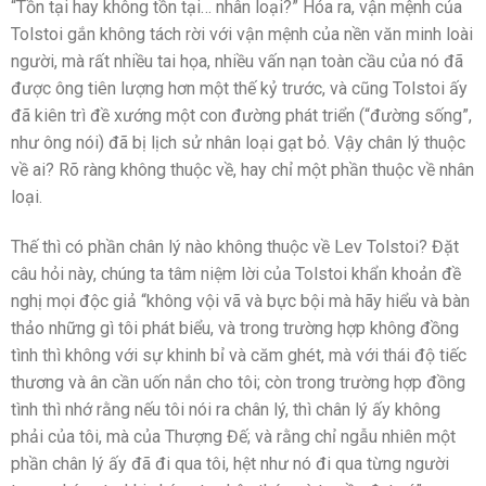
“Tồn tại hay không tồn tại… nhân loại?” Hóa ra, vận mệnh của
Tolstoi gắn không tách rời với vận mệnh của nền văn minh loài
người, mà rất nhiều tai họa, nhiều vấn nạn toàn cầu của nó đã
được ông tiên lượng hơn một thế kỷ trước, và cũng Tolstoi ấy
đã kiên trì đề xướng một con đường phát triển (“đường sống”,
như ông nói) đã bị lịch sử nhân loại gạt bỏ. Vậy chân lý thuộc
về ai? Rõ ràng không thuộc về, hay chỉ một phần thuộc về nhân
loại.
Thế thì có phần chân lý nào không thuộc về Lev Tolstoi? Đặt
câu hỏi này, chúng ta tâm niệm lời của Tolstoi khẩn khoản đề
nghị mọi độc giả “không vội vã và bực bội mà hãy hiểu và bàn
thảo những gì tôi phát biểu, và trong trường hợp không đồng
tình thì không với sự khinh bỉ và căm ghét, mà với thái độ tiếc
thương và ân cần uốn nắn cho tôi; còn trong trường hợp đồng
tình thì nhớ rằng nếu tôi nói ra chân lý, thì chân lý ấy không
phải của tôi, mà của Thượng Đế; và rằng chỉ ngẫu nhiên một
phần chân lý ấy đã đi qua tôi, hệt như nó đi qua từng người