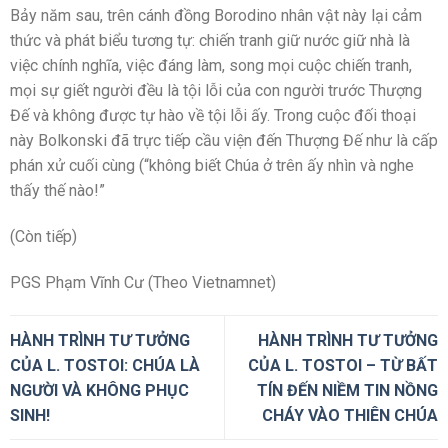
Bảy năm sau, trên cánh đồng Borodino nhân vật này lại cảm
thức và phát biểu tương tự: chiến tranh giữ nước giữ nhà là
việc chính nghĩa, việc đáng làm, song mọi cuộc chiến tranh,
mọi sự giết người đều là tội lỗi của con người trước Thượng
Đế và không được tự hào về tội lỗi ấy. Trong cuộc đối thoại
này Bolkonski đã trực tiếp cầu viện đến Thượng Đế như là cấp
phán xử cuối cùng (“không biết Chúa ở trên ấy nhìn và nghe
thấy thế nào!”
(Còn tiếp)
PGS Phạm Vĩnh Cư (Theo Vietnamnet)
HÀNH TRÌNH TƯ TƯỞNG
HÀNH TRÌNH TƯ TƯỞNG
CỦA L. TOSTOI: CHÚA LÀ
CỦA L. TOSTOI – TỪ BẤT
NGƯỜI VÀ KHÔNG PHỤC
TÍN ĐẾN NIỀM TIN NỒNG
SINH!
CHÁY VÀO THIÊN CHÚA