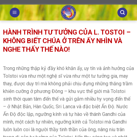
Skip
to
content
HÀNH TRÌNH TƯ TƯỞNG CỦA L. TOSTOI –
KHÔNG BIẾT CHÚA Ở TRÊN ẤY NHÌN VÀ
NGHE THẤY THẾ NÀO!
Trong những thập kỷ đầy khó khăn ấy, uy tín và ảnh hưởng của
Tolstoi vừa như một nghệ sĩ vừa như một tư tưởng gia, may
thay, được duy trì mà không phải chịu đựng những thăng trầm
khiên cưỡng ở phương Đông – khu vực thế giới mà Tolstoi
sinh thời quan tâm đến thế và gửi gắm nhiều hy vọng đến thế
– ở Nhật Bản, Hàn Quốc, Sri Lanca và đặc biệt Ấn Độ. Nước
Ấn Độ độc lập, ngưỡng kính và tự hào về thánh Gandhi của
mình, một cách tự nhiên, ngưỡng kính cả Tolstoi mà Gandhi
luôn luôn coi là người thầy tinh thần của ông, nâng niu trân