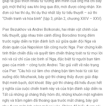
giúp ta giải thích nhiều tư tưởng anh minh của ông mà chỉ bây
giờ, một thế kỷ sau khi ông qua đời, mới được công nhận. Xin
đơn cử hai thí dụ, thí dụ thứ nhất lấy từ tiểu thuyết – sử thi
“Chiến tranh và hòa bình” (tập 3, phần 2, chương XXIV – XXV).
Pier Bezukhov và Andrei Bolkonski, hai nhân vật chính của
tiểu thuyết, gặp nhau trên cánh đồng Borodino trong đêm
trước ngày diễn ra trận đánh lịch sử giữa quân đội Nga và
đoàn quân của Napoléon tấn công nước Nga. Pier chứng kiến
tinh thần chiến đấu và quyết tâm chiến thắng toát ra từ mọi lời
nói và cử chỉ của các binh sĩ Nga, đặc biệt từ người bạn tâm
giao của mình – công tước Andrei. Tác giả viết về não trạng
của Pier: “Câu hỏi cứ làm cho chàng bận tâm hoài từ cái lúc
xuống dốc Mozhaisk, bây giờ thì chàng thấy được giải đáp
thật minh bạch, dứt khoát. Bây giờ thì chàng đã hiểu được hết
ý nghĩa của cuộc chiến tranh này và của trận đánh sắp diễn ra.
Tất cả những gì chàng thấy hôm đó, những khuôn mặt nghiêm
nghị và trầm ngâm đã thoáng qua trước mắt chàng, bây giờ