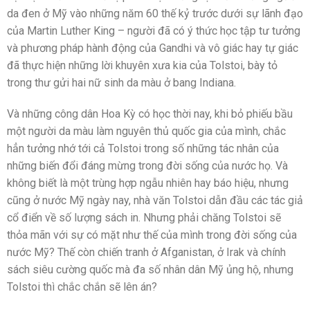
da đen ở Mỹ vào những năm 60 thế kỷ trước dưới sự lãnh đạo
của Martin Luther King – người đã có ý thức học tập tư tưởng
và phương pháp hành động của Gandhi và vô giác hay tự giác
đã thực hiện những lời khuyên xưa kia của Tolstoi, bày tỏ
trong thư gửi hai nữ sinh da màu ở bang Indiana.
Và những công dân Hoa Kỳ có học thời nay, khi bỏ phiếu bầu
một người da màu làm nguyên thủ quốc gia của mình, chắc
hẳn tưởng nhớ tới cả Tolstoi trong số những tác nhân của
những biến đổi đáng mừng trong đời sống của nước họ. Và
không biết là một trùng hợp ngẫu nhiên hay báo hiệu, nhưng
cũng ở nước Mỹ ngày nay, nhà văn Tolstoi dẫn đầu các tác giả
cổ điển về số lượng sách in. Nhưng phải chăng Tolstoi sẽ
thỏa mãn với sự có mặt như thế của mình trong đời sống của
nước Mỹ? Thế còn chiến tranh ở Afganistan, ở Irak và chính
sách siêu cường quốc mà đa số nhân dân Mỹ ủng hộ, nhưng
Tolstoi thì chắc chắn sẽ lên án?