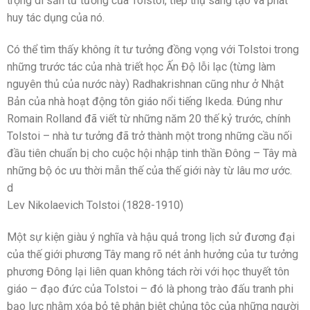
trọng di sản tư tưởng của Tolstoi, tiếp thụ sáng tạo và phát
huy tác dụng của nó.
Có thể tìm thấy không ít tư tưởng đồng vọng với Tolstoi trong
những trước tác của nhà triết học Ấn Độ lỗi lạc (từng làm
nguyên thủ của nước này) Radhakrishnan cũng như ở Nhật
Bản của nhà hoạt động tôn giáo nổi tiếng Ikeda. Đúng như
Romain Rolland đã viết từ những năm 20 thế kỷ trước, chính
Tolstoi – nhà tư tưởng đã trở thành một trong những cầu nối
đầu tiên chuẩn bị cho cuộc hội nhập tinh thần Đông – Tây mà
những bộ óc ưu thời mẫn thế của thế giới này từ lâu mơ ước.
d
Lev Nikolaevich Tolstoi (1828-1910)
Một sự kiện giàu ý nghĩa và hậu quả trong lịch sử đương đại
của thế giới phương Tây mang rõ nét ảnh hưởng của tư tưởng
phương Đông lại liên quan không tách rời với học thuyết tôn
giáo – đạo đức của Tolstoi – đó là phong trào đấu tranh phi
bạo lực nhằm xóa bỏ tệ phân biệt chủng tộc của những người