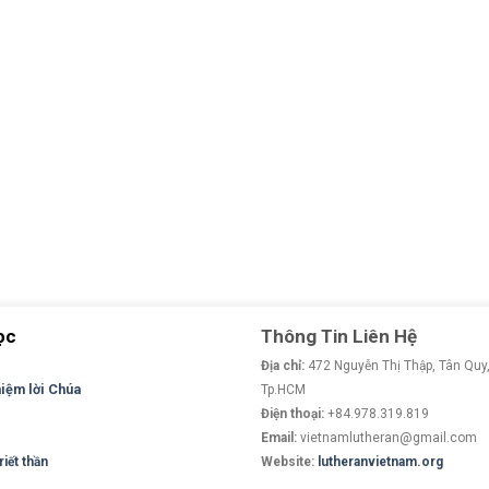
ọc
Thông Tin Liên Hệ
Địa chỉ:
472 Nguyễn Thị Thập, Tân Quy,
niệm lời Chúa
Tp.HCM
Điện thoại:
+84.978.319.819
Email:
vietnamlutheran@gmail.com
iết thần
Website:
lutheranvietnam.org