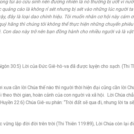
ong túi áo cứu sinh nên đương nhiên là nó thường bị ướt vì nướ
 quảng cáo là không rỉ sét nhưng bị sét vào những lúc người ta
vậy, đây là loại dao chính hiệu. Tôi muốn nhân cơ hội này cám 
uý hãng thì chúng tôi không thể thực hiện những chuyến phiêu 
. Con dao này trở nên bạn đồng hành cho nhiều người và là vậ
 Ngôn 30:5) Lời của Đức Giê-hô-va đã được luyện cho sạch. (Thi T
i xưa cần lời Chúa thế nào thì người thời hiện đại cũng cần lời Ch
 theo thời gian, hoàn cảnh của con người và xã hội. Lời Chúa ch
i Huyền 22:6) Chúa Giê-xu phán: “Trời đất sẽ qua đi, nhưng lời ta s
vững lập đời đời trên trời (Thi Thiên 119:89), Lời Chúa còn lại đ