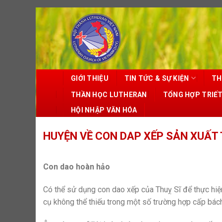
Skip
to
content
GIỚI THIỆU
TIN TỨC & SỰ KIỆN
TH
THẦN HỌC LUTHERAN
TỔNG HỢP TRIẾ
HỘI NHẬP VĂN HÓA
HUYỆN VỀ CON DAP XẾP SẢN XUẤT T
Con dao hoàn hảo
Có thể sử dụng con dao xếp của Thuỵ Sĩ để thực hiệ
cụ không thể thiếu trong một số trường hợp cấp bá