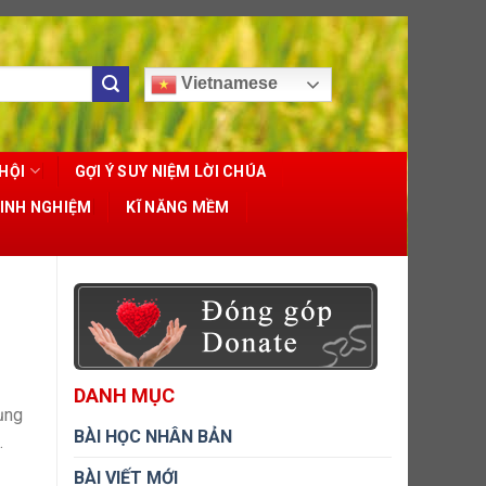
Vietnamese
HỘI
GỢI Ý SUY NIỆM LỜI CHÚA
KINH NGHIỆM
KĨ NĂNG MỀM
DANH MỤC
ụng
BÀI HỌC NHÂN BẢN
.
BÀI VIẾT MỚI