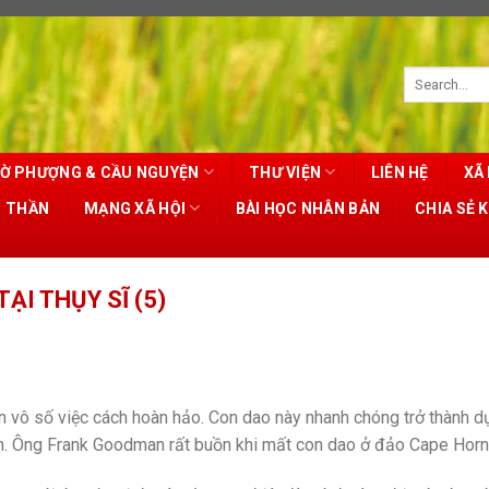
Ờ PHƯỢNG & CẦU NGUYỆN
THƯ VIỆN
LIÊN HỆ
XÃ 
T THẦN
MẠNG XÃ HỘI
BÀI HỌC NHÂN BẢN
CHIA SẺ 
ẠI THỤY SĨ (5)
n vô số việc cách hoàn hảo. Con dao này nhanh chóng trở thành d
ch. Ông Frank Goodman rất buồn khi mất con dao ở đảo Cape Horn