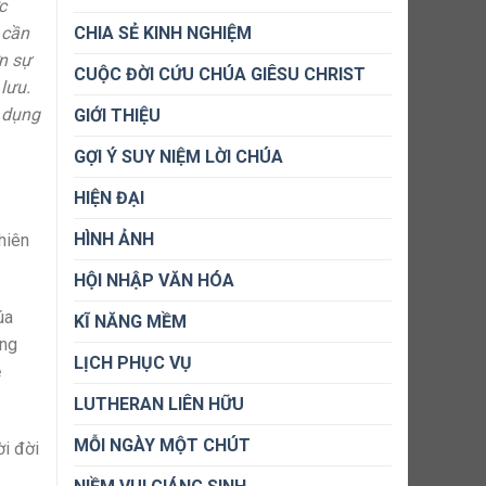
c
 cần
CHIA SẺ KINH NGHIỆM
ơn sự
CUỘC ĐỜI CỨU CHÚA GIÊSU CHRIST
lưu.
t dụng
GIỚI THIỆU
GỢI Ý SUY NIỆM LỜI CHÚA
HIỆN ĐẠI
HÌNH ẢNH
hiên
HỘI NHẬP VĂN HÓA
úa
KĨ NĂNG MỀM
ẳng
LỊCH PHỤC VỤ
ẽ
LUTHERAN LIÊN HỮU
MỖI NGÀY MỘT CHÚT
ời đời