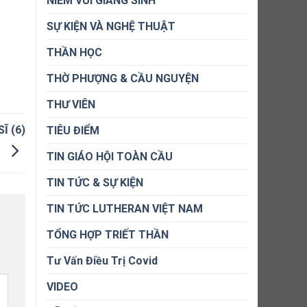
NIỀM VUI GIÁNG SINH
SỰ KIỆN VÀ NGHỆ THUẬT
THẦN HỌC
THỜ PHƯỢNG & CẦU NGUYỆN
THƯ VIÊN
Ĩ (6)
TIÊU ĐIỂM
TIN GIÁO HỘI TOÀN CẦU
TIN TỨC & SỰ KIỆN
TIN TỨC LUTHERAN VIỆT NAM
TỔNG HỢP TRIẾT THẦN
Tư Vấn Điều Trị Covid
VIDEO