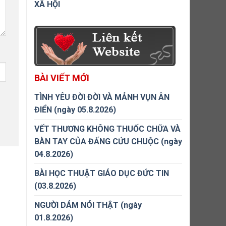
XÃ HỘI
BÀI VIẾT MỚI
TÌNH YÊU ĐỜI ĐỜI VÀ MẢNH VỤN ÂN
ĐIỂN (ngày 05.8.2026)
VẾT THƯƠNG KHÔNG THUỐC CHỮA VÀ
BÀN TAY CỦA ĐẤNG CỨU CHUỘC (ngày
04.8.2026)
BÀI HỌC THUẬT GIÁO DỤC ĐỨC TIN
(03.8.2026)
NGƯỜI DÁM NÓI THẬT (ngày
01.8.2026)