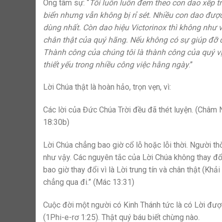
Ông tâm sự: “
Tôi luôn luôn đem theo con dao xếp tr
biển nhưng vẫn không bị rỉ sét. Nhiều con dao được
dùng nhất. Còn dao hiệu Victorinox thì không như 
chân thật của quý hãng. Nếu không có sự giúp đỡ q
Thành công của chúng tôi là thành công của quý vị
thiết yếu trong nhiều công việc hằng ngày
.”
Lời Chúa thật là hoàn hảo, trọn vẹn, vì:
Các lời của Đức Chúa Trời đều đã thét luyện. (Châm
18:30b)
Lời Chúa chẳng bao giờ cổ lỗ hoặc lỗi thời. Người thờ
như vậy. Các nguyên tắc của Lời Chúa không thay đổi
bao giờ thay đổi vì là Lời trung tín và chân thật (Khả
chẳng qua đi.” (Mác 13:31)
Cuộc đời một người có Kinh Thánh tức là có Lời được 
(1Phi-e-rơ 1:25). Thật quý báu biết chừng nào.