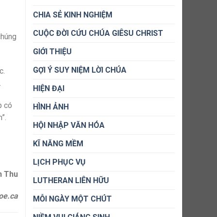
CHIA SẺ KINH NGHIỆM
CUỘC ĐỜI CỨU CHÚA GIÊSU CHRIST
chúng
GIỚI THIỆU
GỢI Ý SUY NIỆM LỜI CHÚA
c.
.
HIỆN ĐẠI
p có
HÌNH ẢNH
”.
HỘI NHẬP VĂN HÓA
KĨ NĂNG MỀM
LỊCH PHỤC VỤ
n Thu
LUTHERAN LIÊN HỮU
oe.ca
MỖI NGÀY MỘT CHÚT