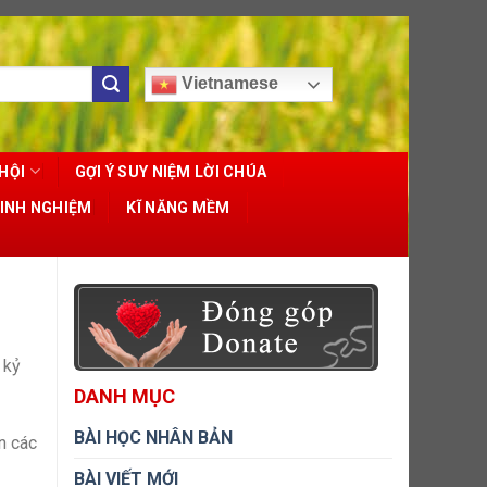
Vietnamese
HỘI
GỢI Ý SUY NIỆM LỜI CHÚA
KINH NGHIỆM
KĨ NĂNG MỀM
 kỷ
DANH MỤC
BÀI HỌC NHÂN BẢN
n các
BÀI VIẾT MỚI