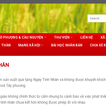
Ờ PHƯỢNG & CẦU NGUYỆN
THƯ VIỆN
LIÊN HỆ
XÃ 
T THẦN
MẠNG XÃ HỘI
BÀI HỌC NHÂN BẢN
CHIA SẺ 
NHÂN
cấm sản xuất quà tặng Ngày Tình Nhân và không được khuyến khích
 hoá Tây phương.
giáo không chính thức bị cấm nhưng bị cảnh báo về việc phát triể
ôi tình nhân chưa kết hôn không được phép đi với nhau.