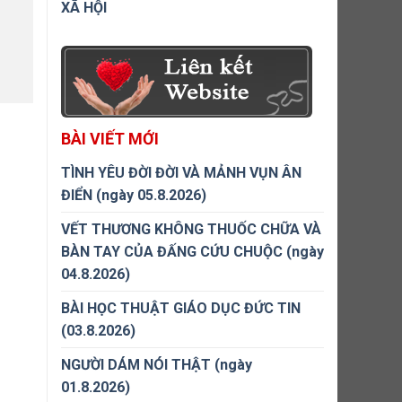
XÃ HỘI
BÀI VIẾT MỚI
TÌNH YÊU ĐỜI ĐỜI VÀ MẢNH VỤN ÂN
ĐIỂN (ngày 05.8.2026)
VẾT THƯƠNG KHÔNG THUỐC CHỮA VÀ
BÀN TAY CỦA ĐẤNG CỨU CHUỘC (ngày
04.8.2026)
BÀI HỌC THUẬT GIÁO DỤC ĐỨC TIN
(03.8.2026)
NGƯỜI DÁM NÓI THẬT (ngày
01.8.2026)