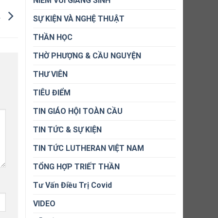
NIỀM VUI GIÁNG SINH
A
SỰ KIỆN VÀ NGHỆ THUẬT
THẦN HỌC
THỜ PHƯỢNG & CẦU NGUYỆN
THƯ VIÊN
TIÊU ĐIỂM
TIN GIÁO HỘI TOÀN CẦU
TIN TỨC & SỰ KIỆN
TIN TỨC LUTHERAN VIỆT NAM
TỔNG HỢP TRIẾT THẦN
Tư Vấn Điều Trị Covid
VIDEO