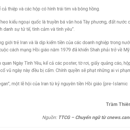
cả thiệp và các hộp có hình trái tim và bông hồng.
“Theo kiểu ngoại quốc là truyền bá văn hoá Tây phương, đất nước 
 danh sự tử tế, tình cảm và tình yêu”.
 giới trẻ Iran và là dịp kiếm tiền của các doanh nghiệp trong nướ
ề cuộc cách mạng Hồi giáo năm 1979 đã khiến Shah phải trở về Mỹ
 quan Ngày Tình Yêu, kể cả các poster, tờ rơi, giấy quảng cáo, hộ
ng cổ vũ ngày này đều bị cấm. Chính quyền sẽ phạt những ai vi phạm
an”, một lễ hội của Iran từ kỷ nguyên tiền Hồi giáo (pre-Islamic
Trầm Thiê
Nguồn:
TTCG – Chuyển ngữ từ cnews.can