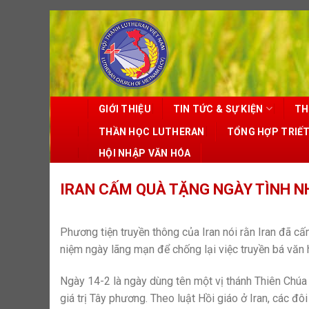
Skip
to
content
GIỚI THIỆU
TIN TỨC & SỰ KIỆN
TH
THẦN HỌC LUTHERAN
TỔNG HỢP TRIẾ
HỘI NHẬP VĂN HÓA
IRAN CẤM QUÀ TẶNG NGÀY TÌNH 
Phương tiện truyền thông của Iran nói rằn Iran đã 
niệm ngày lãng mạn để chống lại việc truyền bá văn
Ngày 14-2 là ngày dùng tên một vị thánh Thiên Chúa 
giá trị Tây phương. Theo luật Hồi giáo ở Iran, các đ