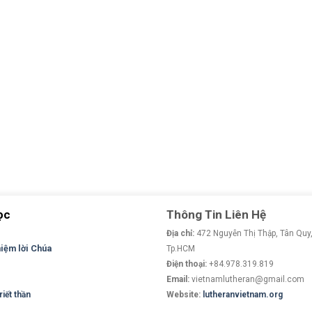
ọc
Thông Tin Liên Hệ
Địa chỉ:
472 Nguyễn Thị Thập, Tân Quy,
niệm lời Chúa
Tp.HCM
Điện thoại:
+84.978.319.819
Email:
vietnamlutheran@gmail.com
iết thần
Website:
lutheranvietnam.org