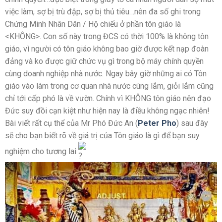
việc làm, sợ bị trù đập, sợ bị thủ tiêu…nên đa số ghi trong
Chứng Minh Nhân Dân / Hộ chiếu ở phần tôn giáo là
<KHÔNG>. Con số này trong ĐCS có thời 100% là không tôn
giáo, vì người có tôn giáo không bao giờ được kết nạp đoàn
đảng và ko được giữ chức vụ gì trong bộ máy chính quyền
cùng doanh nghiệp nhà nước. Ngay bây giờ những ai có Tôn
giáo vào làm trong cơ quan nhà nước cùng lắm, giỏi lắm cũng
chỉ tới cấp phó là về vườn. Chính vì KHÔNG tôn giáo nên đạo
Đức suy đồi cạn kiệt như hiện nay là điều không ngạc nhiên!
Bài viết rất cụ thể của Mr Phó Đức An (
Peter Pho
) sau đây
sẽ cho bạn biết rõ về giá trị của Tôn giáo là gì để bạn suy
nghiệm cho tương lai