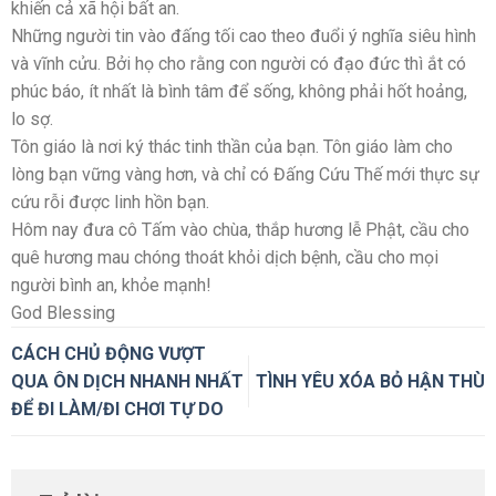
khiến cả xã hội bất an.
Những người tin vào đấng tối cao theo đuổi ý nghĩa siêu hình
và vĩnh cửu. Bởi họ cho rằng con người có đạo đức thì ắt có
phúc báo, ít nhất là bình tâm để sống, không phải hốt hoảng,
lo sợ.
Tôn giáo là nơi ký thác tinh thần của bạn. Tôn giáo làm cho
lòng bạn vững vàng hơn, và chỉ có Đấng Cứu Thế mới thực sự
cứu rỗi được linh hồn bạn.
Hôm nay đưa cô Tấm vào chùa, thắp hương lễ Phật, cầu cho
quê hương mau chóng thoát khỏi dịch bệnh, cầu cho mọi
người bình an, khỏe mạnh!
God Blessing
CÁCH CHỦ ĐỘNG VƯỢT
QUA ÔN DỊCH NHANH NHẤT
TÌNH YÊU XÓA BỎ HẬN THÙ
ĐỂ ĐI LÀM/ĐI CHƠI TỰ DO