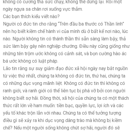
không có cương thả sức chạy, không thể dừng lại. Rồi một
ngày ngựa sa chân rơi xuống vực thẳm.
Các bạn thích kiểu viết nào?
Người có đức tin cho rằng “Trên đầu ba thước có Thần linh”
nên họ biết kiềm chế hành vi của mình dù ở bất kể nơi nào, lúc
nào. Người không tin có thánh thần thì sẵn sàng làm bậy, thả
sức làm bậy gây nên nghiệp chướng. Điều này cũng giống như
những tên trộm ước không có cảnh sát, và bọn cường hào ác
bá ước không có luật pháp.
Lão tin rằng sự suy giảm đạo đức xã hội ngày nay bắt nguồn
từ việc thứ nhất, chúng ta không có đức tin, thứ hai, chúng ta
có những dục vọng mãnh liệt. Không có đức tin thì không có
ranh giới, và ranh giới có thể liên tục bị phá vỡ bởi con người
không biết sợ hãi. Đồng thời, xã hội của chúng ta có một thách
thức rất lớn về ham muốn: tiền bạc, quyền lực, lợi ích và các
yếu tố khác trộn lẫn với nhau. Chúng ta có thể tưởng tượng
điều gì sẽ xảy ra khi dục vọng dâng trào mà không bị kiềm
chế? Nếu một người sống không chút sợ hãi, người đó sẽ