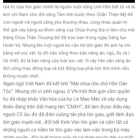
Giá trị của tôn giáo chính là nguồn nuôi sống Linh Hồn bất tử và là
kim chỉ Nam cho đời sống Tâm linh bước theo Chân Thiện Mỹ để
con người với người sống yêu thương nhau, cùng nhau quản trị
thế giới này bằng sự khôn sáng của Chúa trong địa vị làm chủ mà
Đấng Chúa Thần Thượng Đế đã trao ban trong ngày Sáng tạo
Hoàn Vũ. Nhưng khi một người ko cần tới tôn giáo thì anh ta chỉ
bằng với súc vật, từ đó hắn sống theo bản năng ăn, ngủ, đụ và ị
rồi chết, đó là bản năng của loài súc vật. Vì vậy hắn sẵn sàng ăn
thịt uống máu đồng loại và bắt đồng loại phải tôn thờ mình nếu
không muốn chết….
Ngạn ngữ Việt Nam đã kết tinh “Mái chùa che chở Hồn Dân
Tộc”. Nhưng chỉ vì sính ngoại, ở VN một thời giới cầm quyền
họ đã nhập khẩu Văn hóa của họ Lê Mao Mác về xây dựng
thiên đàng trên đất mang tên “CNXH”, để làm được điều này
người CS lúc đó đã điên cuồng tàn phá tôn giáo, giết lãnh đạo
tôn giáo mạnh mẽ , đốt hết Kinh Văn tôn giáo và cấm tất cả
những người có niềm tin tôn giáo vào làm việc trong bộ máy
chính quyền…đặc biệt trong giấy tờ cá nhân người dân sợ mất