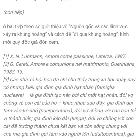
(còn tiếp)
ở bài tiếp theo sẽ giới thiệu về “Nguồn gốc và các lãnh vực
xảy ra khủng hoảng” và cách để “đi qua khủng hoảng”. kính
mời quý độc giả đón xem.
[1] X. N. Luhmann, Amore come passione, Laterza, 1987.
[2] G. Cereti, Amore e comunione nel matrimonio, Queriniana,
1983, 13.
[3] Các nhà xã hội học đã chỉ cho thấy trong xã hội ngày nay
có những kiểu gia đình gia đình hạt nhân (famiglia
nucleare) – là gia đình tạo nên bởi chỉ một hạt nhân, đôi vợ
chồng và con cái của họ – khác nhau sau đây: gia đình qui-
tâm-vào-trẻ-nhỏ (puerocentrica), đôi vợ chồng với các con trẻ
vị thành niên; gia đình kéo dài (lunga), đôi vợ chồng với con
cái đã trưởng thành chưa kết bạn và còn sống chung với
cha mẹ; gia đình qui-tâm-vào-người-lớn (adultocentrica), gia