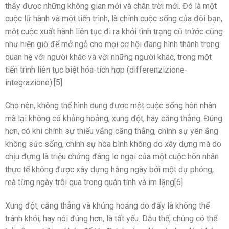
thấy được những không gian mới và chân trời mới. Đó là một
cuộc lữ hành và một tiến trình, là chính cuộc sống của đôi bạn,
một cuộc xuất hành liên tục đi ra khỏi tình trạng cũ trứớc cũng
như hiện giờ để mở ngỏ cho mọi cơ hội đang hình thành trong
quan hệ với người khác và với những người khác, trong một
tiến trình liên tục biệt hóa-tích hợp (differenzizione-
integrazione).[5]
Cho nên, không thể hình dung được một cuộc sống hôn nhân
mà lại không có khủng hoảng, xung đột, hay căng thẳng. Đúng
hơn, có khi chính sự thiếu vắng căng thẳng, chính sự yên ắng
không sức sống, chính sự hòa bình không do xây dựng mà do
chịu đựng là triệu chứng đáng lo ngại của một cuộc hôn nhân
thực tế không được xây dựng hằng ngày bởi một dự phóng,
mà từng ngày trôi qua trong quán tính và im lặng[6].
Xung đột, căng thẳng và khủng hoảng do đấy là không thể
tránh khỏi, hay nói đúng hơn, là tất yếu. Dẫu thế, chúng có thể