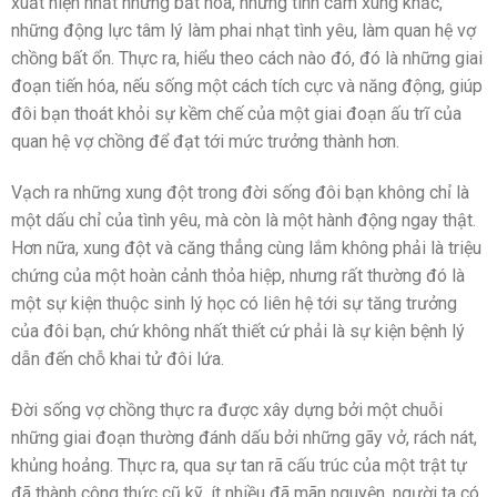
xuất hiện nhất những bất hòa, những tình cảm xung khắc,
những động lực tâm lý làm phai nhạt tình yêu, làm quan hệ vợ
chồng bất ổn. Thực ra, hiểu theo cách nào đó, đó là những giai
đoạn tiến hóa, nếu sống một cách tích cực và năng động, giúp
đôi bạn thoát khỏi sự kềm chế của một giai đoạn ấu trĩ của
quan hệ vợ chồng để đạt tới mức trưởng thành hơn.
Vạch ra những xung đột trong đời sống đôi bạn không chỉ là
một dấu chỉ của tình yêu, mà còn là một hành động ngay thật.
Hơn nữa, xung đột và căng thẳng cùng lắm không phải là triệu
chứng của một hoàn cảnh thỏa hiệp, nhưng rất thường đó là
một sự kiện thuộc sinh lý học có liên hệ tới sự tăng trưởng
của đôi bạn, chứ không nhất thiết cứ phải là sự kiện bệnh lý
dẫn đến chỗ khai tử đôi lứa.
Đời sống vợ chồng thực ra được xây dựng bởi một chuỗi
những giai đoạn thường đánh dấu bởi những gãy vở, rách nát,
khủng hoảng. Thực ra, qua sự tan rã cấu trúc của một trật tự
đã thành công thức cũ kỹ, ít nhiều đã mãn nguyện, người ta có