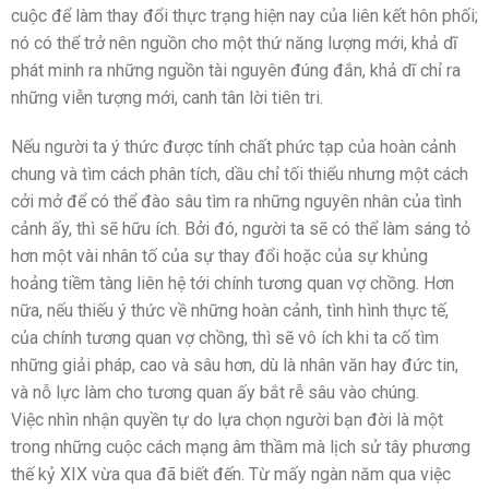
cuộc để làm thay đổi thực trạng hiện nay của liên kết hôn phối;
nó có thể trở nên nguồn cho một thứ năng lượng mới, khả dĩ
phát minh ra những nguồn tài nguyên đúng đắn, khả dĩ chỉ ra
những viễn tượng mới, canh tân lời tiên tri.
Nếu người ta ý thức được tính chất phức tạp của hoàn cảnh
chung và tìm cách phân tích, dầu chỉ tối thiểu nhưng một cách
cởi mở để có thể đào sâu tìm ra những nguyên nhân của tình
cảnh ấy, thì sẽ hữu ích. Bởi đó, người ta sẽ có thể làm sáng tỏ
hơn một vài nhân tố của sự thay đổi hoặc của sự khủng
hoảng tiềm tàng liên hệ tới chính tương quan vợ chồng. Hơn
nữa, nếu thiếu ý thức về những hoàn cảnh, tình hình thực tế,
của chính tương quan vợ chồng, thì sẽ vô ích khi ta cố tìm
những giải pháp, cao và sâu hơn, dù là nhân văn hay đức tin,
và nỗ lực làm cho tương quan ấy bắt rễ sâu vào chúng.
Việc nhìn nhận quyền tự do lựa chọn người bạn đời là một
trong những cuộc cách mạng âm thầm mà lịch sử tây phương
thế kỷ XIX vừa qua đã biết đến. Từ mấy ngàn năm qua việc