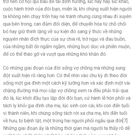
trở nên cơ hội quí báu để tái định hướng, lúc này hay lúc khác,
cuộc hành trình của đôi bạn, miễn là, khi chúng xuất hiện người
ta không nên chạy trốn hay né tránh nhưng cùng nhau đi xuyên
qua bên trong, can đảm đối diện, để chuyển hóa từ chỗ chối
bỏ hay giữ thinh lặng về sự kiện đó sang ý thức về những
nguyên nhân đích thực của sự chia rẽ, trở ngại và đau buồn,
của những bất ổn ngấm ngầm, những bực dọc và phiền muộn,
để có thể tháo gỡ và vượt qua những khó khăn đó.
Có những giai đoạn của đời sống vợ chồng mà những xung
đột xuất hiện rõ ràng hơn. Có thể nhìn vào chu kỳ đi theo đời
sống một gia đình một cách kỹ lưỡng hơn và xác định một vài
chặng đường mà mọi cặp vợ chồng xem ra đều phải trải qua:
đó là, lúc khởi đầu tạo lập đời đôi bạn, cử hành lễ hôn phối và
tách ly khỏi gia đình cha mẹ, lúc sinh con cái, khi con đến tuổi
vị thành niên, khi chúng sống tách rời xa cha mẹ, khi đến tuổi
về hưu, bị bệnh tật, một trong hai người phối ngẫu qua đời[7].
Những giai đoạn ấy là những thời gian mà người ta thấy rõ dễ