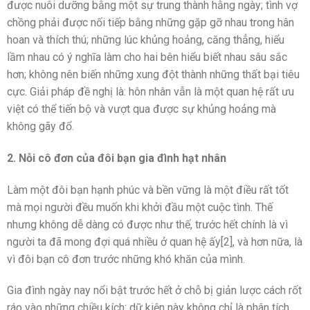
được nuôi dưỡng bằng một sự trung thành hằng ngày; tình vợ
chồng phải được nối tiếp bằng những gặp gỡ nhau trong hân
hoan và thích thú; những lúc khủng hoảng, căng thẳng, hiểu
lầm nhau có ý nghĩa làm cho hai bên hiểu biết nhau sâu sắc
hơn; không nên biến những xung đột thành những thất bại tiêu
cực. Giải pháp đề nghị là: hôn nhân vẫn là một quan hệ rất ưu
việt có thể tiến bộ và vượt qua được sự khủng hoảng mà
không gãy đổ.
2. Nỗi cô đơn của đôi bạn gia đình hạt nhân
Làm một đôi bạn hạnh phúc và bền vững là một điều rất tốt
mà mọi người đều muốn khi khởi đầu một cuộc tình. Thế
nhưng không dễ dàng có được như thế, trước hết chính là vì
người ta đã mong đợi quá nhiều ở quan hệ ấy[2], và hơn nữa, là
vì đôi bạn cô đơn trước những khó khăn của mình.
Gia đình ngày nay nổi bật trước hết ở chỗ bị giản lược cách rốt
ráo vào những chiều kích: dữ kiện này không chỉ là phân tích