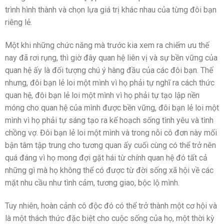
trình hình thành và chọn lựa giá trị khác nhau của từng đôi bạn
riêng lẻ.
Một khi những chức năng mà trước kia xem ra chiếm ưu thế
nay đã rơi rụng, thì giờ đây quan hệ liên vị và sự bền vững của
quan hệ ấy là đối tượng chú ý hàng đầu của các đôi bạn. Thế
nhưng, đôi bạn lẻ loi một mình vì họ phải tự nghĩ ra cách thức
quan hệ, đôi bạn lẻ loi một mình vì họ phải tự tạo lập nền
móng cho quan hệ của mình được bền vững, đôi bạn lẻ loi một
mình vì họ phải tự sáng tạo ra kế hoạch sống tình yêu và tình
chồng vợ. Đôi bạn lẻ loi một mình và trong nỗi cô đơn này mối
bận tâm tập trung cho tương quan ấy cuối cùng có thể trở nên
quá đáng vì họ mong đợi gặt hái từ chính quan hệ đó tất cả
những gì mà họ không thể có được từ đời sống xã hội về các
mặt nhu cầu như tình cảm, tương giao, bộc lộ mình.
Tuy nhiên, hoàn cảnh cô độc đó có thể trở thành một cơ hội và
là một thách thức đặc biệt cho cuộc sống của họ, một thời kỳ