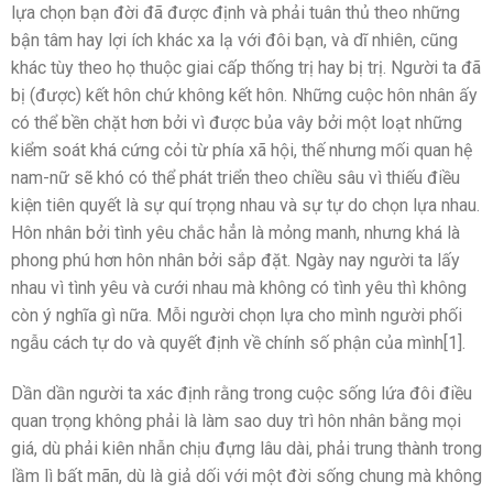
lựa chọn bạn đời đã được định và phải tuân thủ theo những
bận tâm hay lợi ích khác xa lạ với đôi bạn, và dĩ nhiên, cũng
khác tùy theo họ thuộc giai cấp thống trị hay bị trị. Người ta đã
bị (được) kết hôn chứ không kết hôn. Những cuộc hôn nhân ấy
có thể bền chặt hơn bởi vì được bủa vây bởi một loạt những
kiểm soát khá cứng cỏi từ phía xã hội, thế nhưng mối quan hệ
nam-nữ sẽ khó có thể phát triển theo chiều sâu vì thiếu điều
kiện tiên quyết là sự quí trọng nhau và sự tự do chọn lựa nhau.
Hôn nhân bởi tình yêu chắc hẳn là mỏng manh, nhưng khá là
phong phú hơn hôn nhân bởi sắp đặt. Ngày nay người ta lấy
nhau vì tình yêu và cưới nhau mà không có tình yêu thì không
còn ý nghĩa gì nữa. Mỗi người chọn lựa cho mình người phối
ngẫu cách tự do và quyết định về chính số phận của mình[1].
Dần dần người ta xác định rằng trong cuộc sống lứa đôi điều
quan trọng không phải là làm sao duy trì hôn nhân bằng mọi
giá, dù phải kiên nhẫn chịu đựng lâu dài, phải trung thành trong
lầm lì bất mãn, dù là giả dối với một đời sống chung mà không