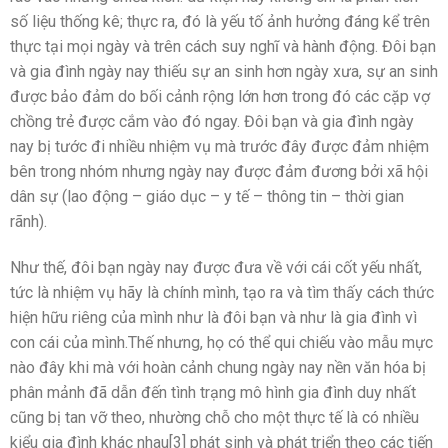
số liệu thống kê; thực ra, đó là yếu tố ảnh hưởng đáng kể trên
thực tại mọi ngày và trên cách suy nghĩ và hành động. Đôi bạn
và gia đình ngày nay thiếu sự an sinh hơn ngày xưa, sự an sinh
được bảo đảm do bối cảnh rộng lớn hơn trong đó các cặp vợ
chồng trẻ được cắm vào đó ngay. Đôi bạn và gia đình ngày
nay bị tước đi nhiều nhiệm vụ mà trước đây được đảm nhiệm
bên trong nhóm nhưng ngày nay được đảm đương bởi xã hội
dân sự (lao động – giáo dục – y tế – thông tin – thời gian
rãnh).
Như thế, đôi bạn ngày nay được đưa về với cái cốt yếu nhất,
tức là nhiệm vụ hãy là chính mình, tạo ra và tìm thấy cách thức
hiện hữu riêng của mình như là đôi bạn và như là gia đình vì
con cái của mình.Thế nhưng, họ có thể qui chiếu vào mẫu mực
nào đây khi mà với hoàn cảnh chung ngày nay nền văn hóa bị
phân mảnh đã dẫn đến tình trạng mô hình gia đình duy nhất
cũng bị tan vỡ theo, nhường chỗ cho một thực tế là có nhiều
kiểu gia đình khác nhau[3] phát sinh và phát triển theo các tiến