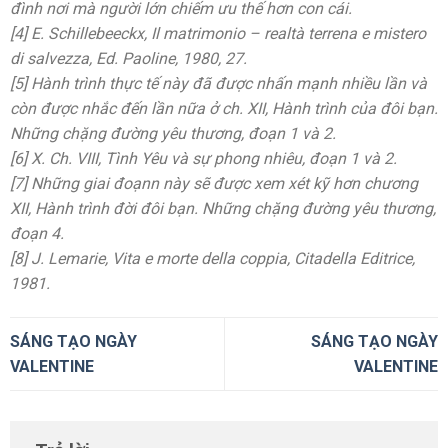
đình nơi mà người lớn chiếm ưu thế hơn con cái.
[4] E. Schillebeeckx, Il matrimonio – realtà terrena e mistero
di salvezza, Ed. Paoline, 1980, 27.
[5] Hành trình thực tế này đã được nhấn mạnh nhiều lần và
còn được nhắc đến lần nữa ở ch. XII, Hành trình của đôi bạn.
Những chặng đường yêu thương, đoạn 1 và 2.
[6] X. Ch. VIII, Tình Yêu và sự phong nhiêu, đoạn 1 và 2.
[7] Những giai đoạnn này sẽ được xem xét kỹ hơn chương
XII, Hành trình đời đôi bạn. Những chặng đường yêu thương,
đoạn 4.
[8] J. Lemarie, Vita e morte della coppia, Citadella Editrice,
1981.
SÁNG TẠO NGÀY
SÁNG TẠO NGÀY
VALENTINE
VALENTINE