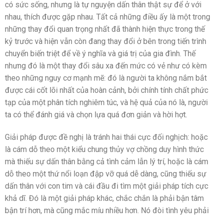
có sức sống, nhưng là tự nguyện dấn thân thật sự để ở với
nhau, thích được gặp nhau. Tất cả những điều ấy là một trong
những thay đổi quan trọng nhất đã thành hiện thực trong thế
kỷ trước và hiện vẫn còn đang thay đổi ở bên trong tiến trình
chuyển biến triệt để về ý nghĩa và giá trị của gia đình. Thế
nhưng đó là một thay đổi sâu xa đến mức có vẻ như có kèm
theo những nguy cơ mạnh mẽ: đó là người ta không nắm bắt
được cái cốt lõi nhất của hoàn cảnh, bởi chính tính chất phức
tạp của một phân tích nghiêm túc, và hệ quả của nó là, người
ta có thể đánh giá và chọn lựa quá đơn giản và hời hợt.
Giải pháp được đề nghị là tránh hai thái cực đối nghịch: hoặc
là cám dỗ theo một kiểu chung thủy vợ chồng duy hình thức
mà thiếu sự dấn thân bằng cả tình cảm lẫn lý trí, hoặc là cám
dỗ theo một thứ nổi loạn đập vỡ quá dễ dàng, cũng thiếu sự
dấn thân với con tim và cái đầu đi tìm một giải pháp tích cực
khả dĩ. Đó là một giải pháp khác, chắc chắn là phải bận tâm
bận trí hơn, mà cũng mắc míu nhiều hơn. Nó đòi tình yêu phải