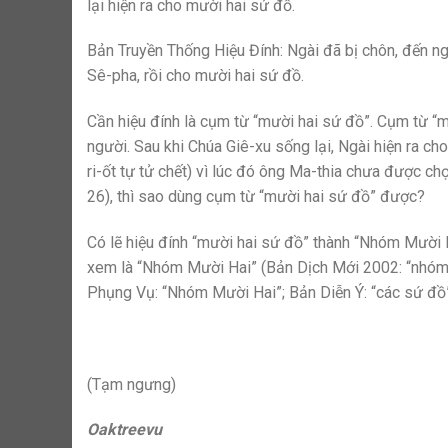
lại hiện ra cho mười hai sứ đồ.
Bản Truyền Thống Hiệu Đính: Ngài đã bị chôn, đến ngà
Sê-pha, rồi cho mười hai sứ đồ.
Cần hiệu đính là cụm từ “mười hai sứ đồ”. Cụm từ “
người. Sau khi Chúa Giê-xu sống lại, Ngài hiện ra c
ri-ốt tự tử chết) vì lúc đó ông Ma-thia chưa được c
26), thì sao dùng cụm từ “mười hai sứ đồ” được?
Có lẽ hiệu đính “mười hai sứ đồ” thành “Nhóm Mười 
xem là “Nhóm Mười Hai” (Bản Dịch Mới 2002: “nhóm 
Phụng Vụ: “Nhóm Mười Hai”; Bản Diễn Ý: “các sứ đồ”
(Tạm ngưng)
Oaktreevu