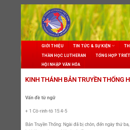
Skip
to
content
GIỚI THIỆU
TIN TỨC & SỰ KIỆN
TH
THẦN HỌC LUTHERAN
TỔNG HỢP TRIẾ
HỘI NHẬP VĂN HÓA
KINH THÁNH BẢN TRUYỀN THỐNG HI
Vấn đề từ ngữ
+ 1 Cô-rinh-tô 15:4-5
Bản Truyền Thống: Ngài đã bị chôn, đến ngày thứ ba, 