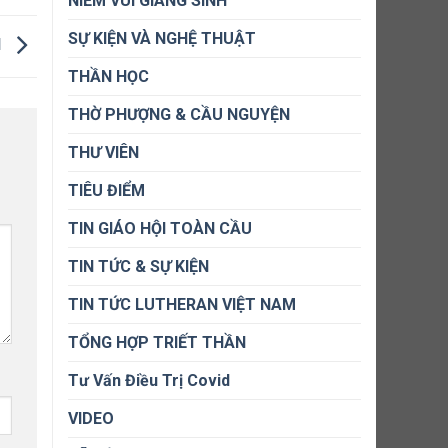
NIỀM VUI GIÁNG SINH
SỰ KIỆN VÀ NGHỆ THUẬT
I
THẦN HỌC
THỜ PHƯỢNG & CẦU NGUYỆN
THƯ VIÊN
TIÊU ĐIỂM
TIN GIÁO HỘI TOÀN CẦU
TIN TỨC & SỰ KIỆN
TIN TỨC LUTHERAN VIỆT NAM
TỔNG HỢP TRIẾT THẦN
Tư Vấn Điều Trị Covid
VIDEO