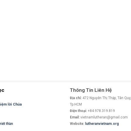
ọc
Thông Tin Liên Hệ
Địa chỉ:
472 Nguyễn Thị Thập, Tân Quy,
niệm lời Chúa
Tp.HCM
Điện thoại:
+84.978.319.819
Email:
vietnamlutheran@gmail.com
iết thần
Website:
lutheranvietnam.org