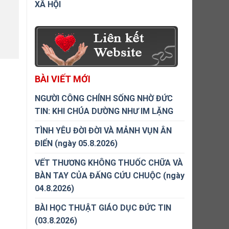
XÃ HỘI
BÀI VIẾT MỚI
NGƯỜI CÔNG CHÍNH SỐNG NHỜ ĐỨC
TIN: KHI CHÚA DƯỜNG NHƯ IM LẶNG
TÌNH YÊU ĐỜI ĐỜI VÀ MẢNH VỤN ÂN
ĐIỂN (ngày 05.8.2026)
VẾT THƯƠNG KHÔNG THUỐC CHỮA VÀ
BÀN TAY CỦA ĐẤNG CỨU CHUỘC (ngày
04.8.2026)
BÀI HỌC THUẬT GIÁO DỤC ĐỨC TIN
(03.8.2026)