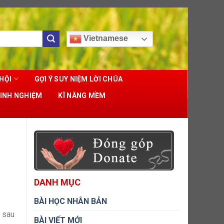
Vietnamese
HỘI
GỢI Ý SUY NIỆM LỜI CHÚA
KINH NGHIỆM
KĨ NĂNG MỀM
DANH MỤC
BÀI HỌC NHÂN BẢN
, sau
BÀI VIẾT MỚI