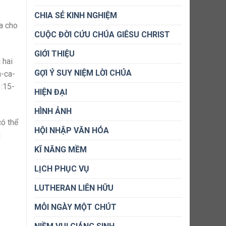
CHIA SẺ KINH NGHIỆM
ra cho
CUỘC ĐỜI CỨU CHÚA GIÊSU CHRIST
GIỚI THIỆU
 hai
GỢI Ý SUY NIỆM LỜI CHÚA
h-ca-
1:15-
HIỆN ĐẠI
HÌNH ẢNH
có thể
HỘI NHẬP VĂN HÓA
h
KĨ NĂNG MỀM
LỊCH PHỤC VỤ
LUTHERAN LIÊN HỮU
MỖI NGÀY MỘT CHÚT