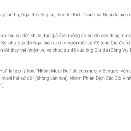
y thứ ba, Ngài đã sống lại, theo lời Kinh Thánh, và Ngài đã hiện 
mười hai sứ đồ” khiến độc giả lầm tưởng số sứ đồ còn đúng mười
ho Sê-pha, sau đó Ngài hiện ra cho mười một sứ đồ (ông Giu-đa Íc
họn để thay thế nhiệm vụ và chức sứ đồ của ông Giu-đa (Công Vụ 
Hai” là hợp lý hơn. “Nhóm Mười Hai” dù còn mười một người vẫn 
mười hai sứ đồ” (không viết hoa); Nhóm Phiên Dịch Các Giờ Kin
.)