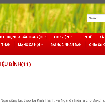
Ờ PHƯỢNG & CẦU NGUYỆN
THƯ VIỆN
LIÊN HỆ
XÃ 
T THẦN
MẠNG XÃ HỘI
BÀI HỌC NHÂN BẢN
CHIA SẺ 
ỆU ĐÍNH(11)
Ngài sống lại, theo lời Kinh Thánh, và Ngài đã hiện ra cho Sê-pha