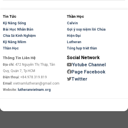
Tin Tức
Thần Học
Kỹ Năng Sống
Calvin
Bài Học Nhân Bản
Gợi ý suy niệm lời Chúa
Hiện Đại
Chia Sẻ Kinh Nghiệm
Kỹ Năng Mềm
Lutheran
Thần Học
Tổng hợp triết thần
Social Network
Thông Tin Liên Hệ
Yotube Channel
Địa chỉ:
472 Nguyễn Thị Thập, Tân
Quy, Quận 7, Tp.HCM
Page Facebook
Điện thoại:
+84.978.319.819
Twitter
Email:
vietnamlutheran@gmail.com
Website:
lutheranvietnam.org
Copyright 2026 ©
Flatsome Theme