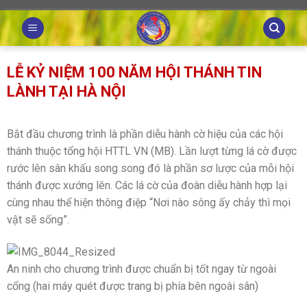
Skip
to
content
LỄ KỶ NIỆM 100 NĂM HỘI THÁNH TIN
LÀNH TẠI HÀ NỘI
Bắt đầu chương trình là phần diễu hành cờ hiệu của các hội
thánh thuộc tổng hội HTTL VN (MB). Lần lượt từng lá cờ được
rước lên sân khấu song song đó là phần sơ lược của mỗi hội
thánh được xướng lên. Các lá cờ của đoàn diễu hành hợp lại
cùng nhau thể hiện thông điệp “Nơi nào sông ấy chảy thì mọi
vật sẽ sống”.
An ninh cho chương trình được chuẩn bị tốt ngay từ ngoài
cổng (hai máy quét được trang bị phía bên ngoài sân)