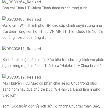
Con cái Chúa HT Khiếm Thính tham dự chương trình
Đại diện T.W – Thành phố HN, các cấp chính quyền cũng như
đại diện Tổng liên hội HTTL VN MN, HT Hàn Quốc Hà Nội đã
có lẵng hoa chúc mừng đại lễ.
Ban hát các hội thánh miền Bắc tiếp tục chương trình với phần
hợp xướng mạnh mẽ qua Thánh ca “Halelujah – Chúa là vua”.
MS Nguyễn Hữu Mạc có phần chia sẻ lời Chúa trong buổi
sáng hôm nay qua chủ đề Đức “Giê-hô-va, Đấng làm những
việc lớn”
Tóm lược ngắn gọn về lịch sử Hội thánh Chúa tại miền Bắc,