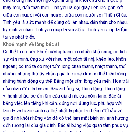
đau không như một ngõ cụt, nhưng là khởi đầu cho một dịp
may mới, dấn thân mới. Tình yêu là sợi giây liên lạc, gắn kết
giữa con người với con người, giữa con người với Thiên Chúa.
Tình yêu là sức mạnh để củng cố lẫn nhau, dấn thân cho nhau,
hy sinh vì nhau. Tình yêu giúp ta vui sống. Tình yêu giúp ta tồn
tại và phát triển.
Khoẻ mạnh về lòng bác ái
Có thể ta có sức khoẻ cường tráng, có nhiều khả năng, có lịch
sự văn minh, ứng xử với nhau một cách tế nhị, khéo léo, khôn
ngoan ; có thể ta có một tấm lòng chân thành, nhiệt thành, thế
nhưng, những thứ ấy chẳng giá trị gì nếu không thể hiện bằng
những hành động cụ thể. Bằng một tấm lòng yêu mến. Hoa trái
của nhân đức là bác ái. Bác ái bằng sự thinh lặng. Thinh lặng
vì hạnh phúc, sự ấm êm của gia đình, của xóm làng. Bác ái
bằng việc lên tiếng khi cần, đúng nơi, đúng lúc, phù hợp với
tâm lý và hoàn cảnh cụ thể, nhất là phải lên tiếng để bảo vệ
gia đình khỏi những vấn đề có thể làm mất bình an, ảnh hưởng
đến tương lai của gia đình. Bác ái bằng việc quan tâm phục vụ