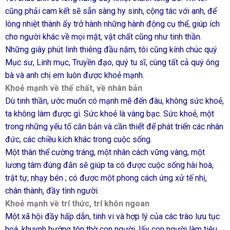
cũng phải cam kết sẽ sẵn sàng hy sinh, cộng tác với anh, để
lòng nhiệt thành ấy trở hành những hành động cụ thể, giúp ích
cho người khác về mọi mặt, vật chất cũng như tinh thần.
Những giây phút linh thiêng đầu năm, tôi cũng kính chúc quý
Mục sư, Linh mục, Truyền đạo, quý tu sĩ, cùng tất cả quý ông
bà và anh chị em luôn được khoẻ mạnh.
Khoẻ mạnh về thể chất, về nhân bản
Dù tinh thần, ước muốn có mạnh mẽ đến đâu, không sức khoẻ,
ta không làm được gì. Sức khoẻ là vàng bạc. Sức khoẻ, một
trong những yếu tố căn bản và cần thiết để phát triển các nhân
đức, các chiều kích khác trong cuộc sống.
Một thân thể cường tráng, một nhân cách vững vàng, một
lương tâm đúng đắn sẽ giúp ta có được cuộc sống hài hoà,
trật tự, nhạy bén ; có được một phong cách ứng xử tế nhị,
chân thành, đầy tình người.
Khoẻ mạnh về trí thức, trí khôn ngoan
Một xã hội đầy hấp dẫn, tinh vi và hợp lý của các trào lưu tục
hoá, khuynh hướng tôn thờ con người, lấy con người làm tiêu