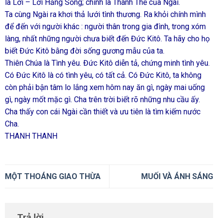
là Lời – Lời Hằng Sống; chính là Thánh Thể của Ngài.
Ta cùng Ngài ra khơi thả lưới tình thương. Ra khỏi chính mình
để đến với người khác : người thân trong gia đình, trong xóm
làng, nhất những người chưa biết đến Đức Kitô. Ta hãy cho họ
biết Đức Kitô bằng đời sống gương mẫu của ta.
Thiên Chúa là Tình yêu. Đức Kitô diễn tả, chứng minh tình yêu.
Có Đức Kitô là có tình yêu, có tất cả. Có Đức Kitô, ta không
còn phải bận tâm lo lắng xem hôm nay ăn gì, ngày mai uống
gì, ngày mốt mặc gì. Cha trên trời biết rõ những nhu cầu ấy.
Cha thấy con cái Ngài cần thiết và ưu tiên là tìm kiếm nước
Cha.
THANH THANH
MỘT THOÁNG GIAO THỪA
MUỐI VÀ ÁNH SÁNG
Trả lời