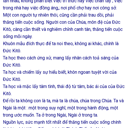
lẫn nhau, không phân biệt việc trí thức hay việc chân tay ; việc
trong nhà hay việc đồng áng,; nơi phố chợ hay nơi công sở.
Một con người tự nhiên thôi, cũng cần phải trau dồi, phải
thăng tiến cuộc sống. Người con của Chúa, môn đệ của Đức
Kitô, càng cần thiết và nghiêm chỉnh canh tân, thăng tiến cuộc
sống mỗi ngày.
Khuôn mẫu đích thực để ta noi theo, không ai khác, chính là
Đức Kitô.
Ta học theo cách ứng xử, mang lấy nhân cách toả sáng của
Đức Kitô.
Ta học và chiếm lấy sự hiểu biết, khôn ngoan tuyệt vời của
Đức Kitô.
Ta học và mặc lấy tâm tình, thái độ từ tâm, bác ái của của Đức
Kitô.
Để rồi ta không con là ta, mà ta là chúa, chúa trong Chúa. Ta và
Ngài là một : một trong suy nghĩ, một trong hành động, một
trong ước muốn. Ta ở trong Ngài, Ngài ở trong ta.
Nguồn lực, sức mạnh tốt nhất để thăng tiến cuộc sống chính