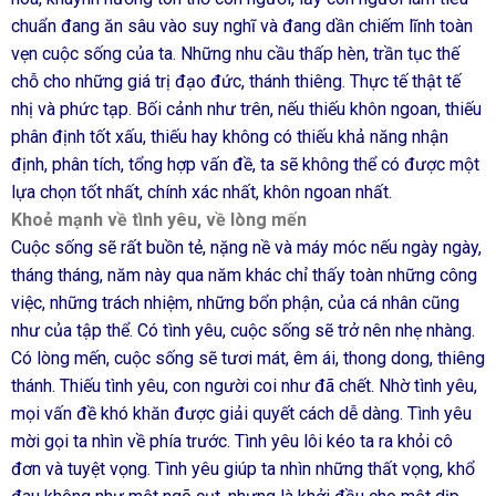
chuẩn đang ăn sâu vào suy nghĩ và đang dần chiếm lĩnh toàn
vẹn cuộc sống của ta. Những nhu cầu thấp hèn, trần tục thế
chỗ cho những giá trị đạo đức, thánh thiêng. Thực tế thật tế
nhị và phức tạp. Bối cảnh như trên, nếu thiếu khôn ngoan, thiếu
phân định tốt xấu, thiếu hay không có thiếu khả năng nhận
định, phân tích, tổng hợp vấn đề, ta sẽ không thể có được một
lựa chọn tốt nhất, chính xác nhất, khôn ngoan nhất.
Khoẻ mạnh về tình yêu, về lòng mến
Cuộc sống sẽ rất buồn tẻ, nặng nề và máy móc nếu ngày ngày,
tháng tháng, năm này qua năm khác chỉ thấy toàn những công
việc, những trách nhiệm, những bổn phận, của cá nhân cũng
như của tập thể. Có tình yêu, cuộc sống sẽ trở nên nhẹ nhàng.
Có lòng mến, cuộc sống sẽ tươi mát, êm ái, thong dong, thiêng
thánh. Thiếu tình yêu, con người coi như đã chết. Nhờ tình yêu,
mọi vấn đề khó khăn được giải quyết cách dễ dàng. Tình yêu
mời gọi ta nhìn về phía trước. Tình yêu lôi kéo ta ra khỏi cô
đơn và tuyệt vọng. Tình yêu giúp ta nhìn những thất vọng, khổ