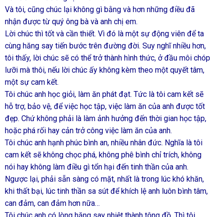
Và tôi, cũng chúc lại không gì bằng và hơn những điều đã
nhận được từ quý ông bà và anh chị em.
Lời chúc thì tốt và cần thiết. Vì đó là một sự động viên để ta
cùng hăng say tiến bước trên đường đời. Suy nghĩ nhiều hơn,
tôi thấy, lời chúc sẽ có thể trở thành hình thức, ở đầu môi chóp
lưỡi mà thôi, nếu lời chúc ấy không kèm theo một quyết tâm,
một sự cam kết.
Tôi chúc anh học giỏi, làm ăn phát đạt. Tức là tôi cam kết sẽ
hỗ trợ, bảo vệ, để việc học tập, việc làm ăn của anh được tốt
đẹp. Chứ không phải là làm ảnh hưởng đến thời gian học tập,
hoặc phá rối hay cản trở công việc làm ăn của anh.
Tôi chúc anh hạnh phúc bình an, nhiều nhân đức. Nghĩa là tôi
cam kết sẽ không chọc phá, không phê bình chỉ trích, không
nói hay không làm điều gì tổn hại đến tinh thần của anh.
Ngược lại, phải sẵn sàng có mặt, nhất là trong lúc khó khăn,
khi thất bại, lúc tinh thần sa sút để khích lệ anh luôn bình tâm,
can đảm, can đảm hơn nữa…
Tôi chúc anh có lòng hăng say nhiệt thành tông đồ. Thì tôi