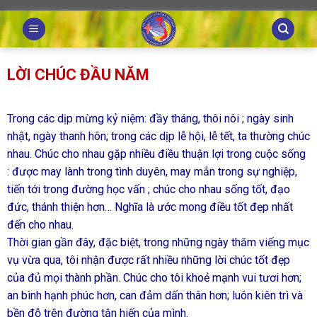
Skip
to
content
LỜI CHÚC ĐẦU NĂM
Trong các dịp mừng kỷ niệm: đầy tháng, thôi nôi ; ngày sinh
nhật, ngày thanh hôn; trong các dịp lễ hội, lễ tết, ta thường chúc
nhau. Chúc cho nhau gặp nhiều điều thuận lợi trong cuộc sống
: được may lành trong tình duyên, may mắn trong sự nghiệp,
tiến tới trong đường học vấn ; chúc cho nhau sống tốt, đạo
đức, thánh thiện hơn… Nghĩa là ước mong điều tốt đẹp nhất
đến cho nhau.
Thời gian gần đây, đặc biệt, trong những ngày thăm viếng mục
vụ vừa qua, tôi nhận được rất nhiều những lời chúc tốt đẹp
của đủ mọi thành phần. Chúc cho tôi khoẻ mạnh vui tươi hơn;
an bình hạnh phúc hơn, can đảm dấn thân hơn; luôn kiên trì và
bền đỗ trên đường tận hiến của mình.