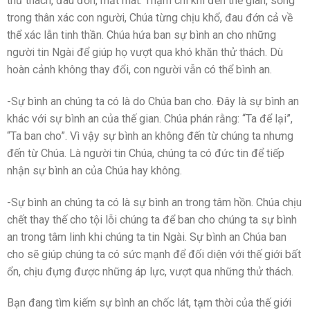
thử thách, đau đớn, mất mát. Thậm chí khi đến thế gian, sống
trong thân xác con người, Chúa từng chịu khổ, đau đớn cả về
thể xác lẫn tinh thần. Chúa hứa ban sự bình an cho những
người tin Ngài để giúp họ vượt qua khó khăn thử thách. Dù
hoàn cảnh không thay đổi, con người vẫn có thể bình an.
-Sự bình an chúng ta có là do Chúa ban cho. Đây là sự bình an
khác với sự bình an của thế gian. Chúa phán rằng: “Ta để lại”,
“Ta ban cho”. Vì vậy sự bình an không đến từ chúng ta nhưng
đến từ Chúa. Là người tin Chúa, chúng ta có đức tin để tiếp
nhận sự bình an của Chúa hay không.
-Sự bình an chúng ta có là sự bình an trong tâm hồn. Chúa chịu
chết thay thế cho tội lỗi chúng ta để ban cho chúng ta sự bình
an trong tâm linh khi chúng ta tin Ngài. Sự bình an Chúa ban
cho sẽ giúp chúng ta có sức mạnh để đối diện với thế giới bất
ổn, chịu đựng được những áp lực, vượt qua những thử thách.
Bạn đang tìm kiếm sự bình an chốc lát, tạm thời của thế giới