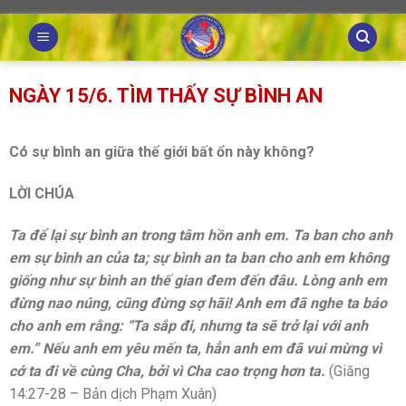
Skip
to
content
NGÀY 15/6. TÌM THẤY SỰ BÌNH AN
Có sự bình an giữa thế giới bất ổn này không?
LỜI CHÚA
Ta để lại sự bình an trong tâm hồn anh em. Ta ban cho anh
em sự bình an của ta; sự bình an ta ban cho anh em không
giống như sự bình an thế gian đem đến đâu. Lòng anh em
đừng nao núng, cũng đừng sợ hãi! Anh em đã nghe ta báo
cho anh em rằng: “Ta sắp đi, nhưng ta sẽ trở lại với anh
em.” Nếu anh em yêu mến ta, hẳn anh em đã vui mừng vì
cớ ta đi về cùng Cha, bởi vì Cha cao trọng hơn ta.
(Giăng
14:27-28 – Bản dịch Phạm Xuân)