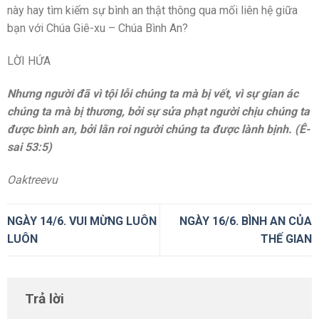
này hay tìm kiếm sự bình an thật thông qua mối liên hệ giữa
bạn với Chúa Giê-xu – Chúa Bình An?
LỜI HỨA
Nhưng người đã vì tội lỗi chúng ta mà bị vết, vì sự gian ác
chúng ta mà bị thương, bởi sự sửa phạt người chịu chúng ta
được bình an, bởi lằn roi người chúng ta được lành bịnh. (Ê-
sai 53:5)
Oaktreevu
NGÀY 14/6. VUI MỪNG LUÔN
NGÀY 16/6. BÌNH AN CỦA
LUÔN
THẾ GIAN
Trả lời