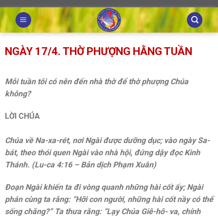
Skip
to
content
NGÀY 17/4. THỜ PHƯỢNG HẰNG TUẦN
Mỗi tuần tôi có nên đến nhà thờ để thờ phượng Chúa
không?
LỜI CHÚA
Chúa về Na-xa-rét, nơi Ngài được dưỡng dục; vào ngày Sa-
bát, theo thói quen Ngài vào nhà hội, đứng dậy đọc Kinh
Thánh. (Lu-ca 4:16 – Bản dịch Phạm Xuân)
Đoạn Ngài khiến ta đi vòng quanh những hài cốt ấy; Ngài
phán cùng ta rằng: “Hỡi con người, những hài cốt nầy có thể
sống chăng?” Ta thưa rằng: “Lạy Chúa Giê-hô- va, chính