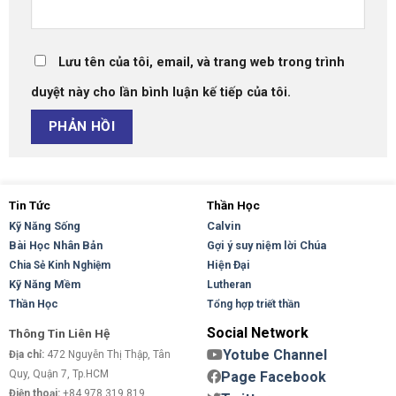
Lưu tên của tôi, email, và trang web trong trình
duyệt này cho lần bình luận kế tiếp của tôi.
Tin Tức
Thần Học
Kỹ Năng Sống
Calvin
Bài Học Nhân Bản
Gợi ý suy niệm lời Chúa
Hiện Đại
Chia Sẻ Kinh Nghiệm
Kỹ Năng Mềm
Lutheran
Thần Học
Tổng hợp triết thần
Social Network
Thông Tin Liên Hệ
Yotube Channel
Địa chỉ:
472 Nguyễn Thị Thập, Tân
Quy, Quận 7, Tp.HCM
Page Facebook
Điện thoại:
+84.978.319.819