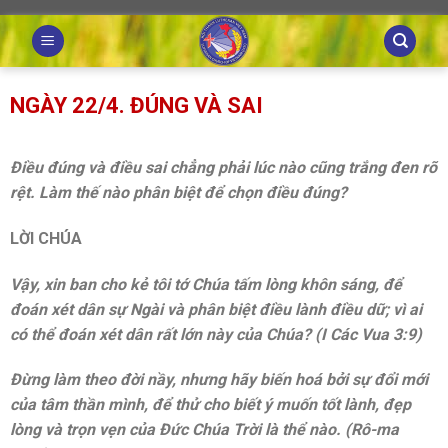
Skip
to
content
NGÀY 22/4. ĐÚNG VÀ SAI
Điều đúng và điều sai chẳng phải lúc nào cũng trắng đen rõ
rệt. Làm thế nào phân biệt để chọn điều đúng?
LỜI CHÚA
Vậy, xin ban cho kẻ tôi tớ Chúa tấm lòng khôn sáng, để
đoán xét dân sự Ngài và phân biệt điều lành điều dữ; vì ai
có thể đoán xét dân rất lớn này của Chúa? (I Các Vua 3:9)
Đừng làm theo đời nầy, nhưng hãy biến hoá bởi sự đổi mới
của tâm thần mình, để thử cho biết ý muốn tốt lành, đẹp
lòng và trọn vẹn của Đức Chúa Trời là thể nào. (Rô-ma