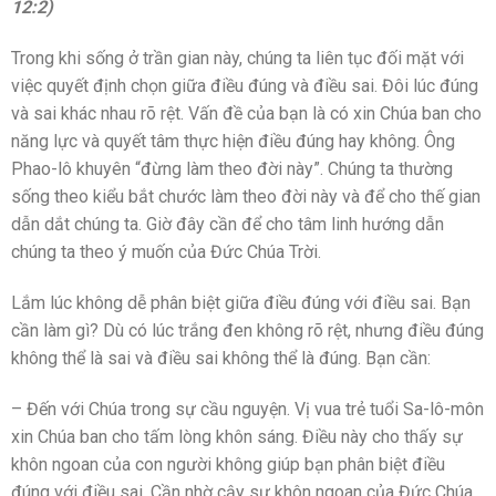
12:2)
Trong khi sống ở trần gian này, chúng ta liên tục đối mặt với
việc quyết định chọn giữa điều đúng và điều sai. Đôi lúc đúng
và sai khác nhau rõ rệt. Vấn đề của bạn là có xin Chúa ban cho
năng lực và quyết tâm thực hiện điều đúng hay không. Ông
Phao-lô khuyên “đừng làm theo đời này”. Chúng ta thường
sống theo kiểu bắt chước làm theo đời này và để cho thế gian
dẫn dắt chúng ta. Giờ đây cần để cho tâm linh hướng dẫn
chúng ta theo ý muốn của Đức Chúa Trời.
Lắm lúc không dễ phân biệt giữa điều đúng với điều sai. Bạn
cần làm gì? Dù có lúc trắng đen không rõ rệt, nhưng điều đúng
không thể là sai và điều sai không thể là đúng. Bạn cần:
– Đến với Chúa trong sự cầu nguyện. Vị vua trẻ tuổi Sa-lô-môn
xin Chúa ban cho tấm lòng khôn sáng. Điều này cho thấy sự
khôn ngoan của con người không giúp bạn phân biệt điều
đúng với điều sai. Cần nhờ cậy sự khôn ngoan của Đức Chúa