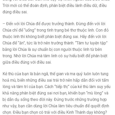
Trời mới có thể đoán định, phân biệt điều lành điều dữ, điều
đúng điều sai.
– Đến với lời Chúa để được trưởng thành. Đừng đến với lời
Chúa chỉ để “uống” trong tình trạng bé thơ thuộc linh. Con đỏ
thuộc linh thì không biết phân biệt đúng sai. Hãy đến với lời
Chúa để “ăn”, tức là trở nên trưởng thành. “Tâm tư luyện tập”
bằng lời Chúa là sự chuẩn bị con người thuộc linh từ bên
trong. Nhờ lời Chúa mà tâm linh có sự hiểu biết để phân biệt
giữa điều đúng với điều sai.
Kẻ thù của bạn là bản ngã, thế gian và ma quỷ luôn luôn tung
hoả mù, biến những điều sai trái trở nên hấp dẫn đối với tấm
lòng và tâm trí của bạn. Cách “tiếp thị” của kẻ thù làm suy yếu
khả năng phân biệt đúng sai nơi bạn, khiến bạn “mù lòng” và
bị dẫn dụ sống theo đời này. Đứng trước những trường hợp
như vậy, bạn cần dùng lời Chúa làm tiêu chuẩn để quyết định
chọn. Điều bạn chọn có trái với điều Kinh Thánh dạy không?