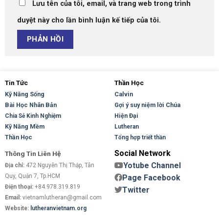
Lưu tên của tôi, email, và trang web trong trình
duyệt này cho lần bình luận kế tiếp của tôi.
Tin Tức
Thần Học
Kỹ Năng Sống
Calvin
Bài Học Nhân Bản
Gợi ý suy niệm lời Chúa
Hiện Đại
Chia Sẻ Kinh Nghiệm
Kỹ Năng Mềm
Lutheran
Thần Học
Tổng hợp triết thần
Social Network
Thông Tin Liên Hệ
Yotube Channel
Địa chỉ:
472 Nguyễn Thị Thập, Tân
Quy, Quận 7, Tp.HCM
Page Facebook
Điện thoại:
+84.978.319.819
Twitter
Email:
vietnamlutheran@gmail.com
Website:
lutheranvietnam.org