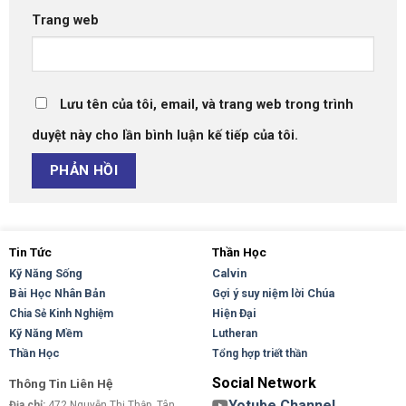
Trang web
Lưu tên của tôi, email, và trang web trong trình
duyệt này cho lần bình luận kế tiếp của tôi.
Tin Tức
Thần Học
Kỹ Năng Sống
Calvin
Bài Học Nhân Bản
Gợi ý suy niệm lời Chúa
Hiện Đại
Chia Sẻ Kinh Nghiệm
Kỹ Năng Mềm
Lutheran
Thần Học
Tổng hợp triết thần
Social Network
Thông Tin Liên Hệ
Yotube Channel
Địa chỉ:
472 Nguyễn Thị Thập, Tân