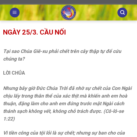
Skip
to
content
NGÀY 25/3. CẦU NỐI
Tại sao Chúa Giê-xu phải chết trên cây thập tự để cứu
chúng ta?
LỜI CHÚA
Nhưng bây giờ Đức Chúa Trời đã nhờ sự chết của Con Ngài
chịu lấy trong thân thể của xác thịt mà khiến anh em hoà
thuận, đặng làm cho anh em đứng trước mặt Ngài cách
thánh sạch không vết, không chỗ trách được. (Cô-lô-se
1:22)
Vì tiền công của tội lỗi là sự chết; nhưng sự ban cho của