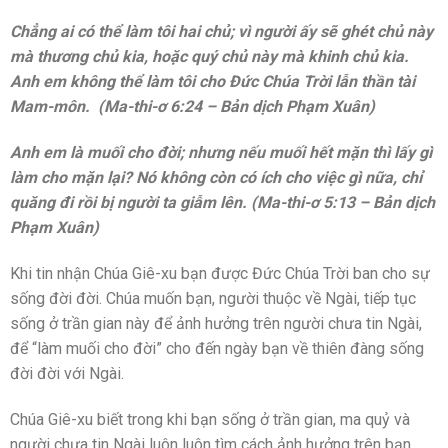
Chẳng ai có thể làm tôi hai chủ; vì người ấy sẽ ghét chủ này
mà thương chủ kia, hoặc quý chủ này mà khinh chủ kia.
Anh em không thể làm tôi cho Đức Chúa Trời lẫn thần tài
Mam-môn. (Ma-thi-ơ 6:24 – Bản dịch Phạm Xuân)
Anh em là muối cho đời; nhưng nếu muối hết mặn thì lấy gì
làm cho mặn lại? Nó không còn có ích cho việc gì nữa, chỉ
quăng đi rồi bị người ta giẫm lên. (Ma-thi-ơ 5:13 – Bản dịch
Phạm Xuân)
Khi tin nhận Chúa Giê-xu bạn được Đức Chúa Trời ban cho sự
sống đời đời. Chúa muốn bạn, người thuộc về Ngài, tiếp tục
sống ở trần gian này để ảnh hưởng trên người chưa tin Ngài,
để “làm muối cho đời” cho đến ngày bạn về thiên đàng sống
đời đời với Ngài.
Chúa Giê-xu biết trong khi bạn sống ở trần gian, ma quỷ và
người chưa tin Ngài luôn luôn tìm cách ảnh hưởng trên bạn,