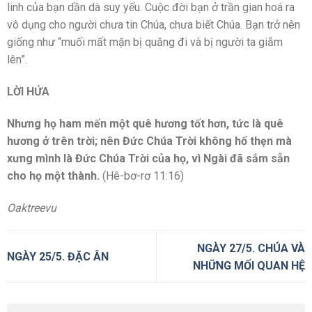
linh của bạn dần dà suy yếu. Cuộc đời bạn ở trần gian hoá ra
vô dụng cho người chưa tin Chúa, chưa biết Chúa. Bạn trở nên
giống như “muối mất mặn bị quăng đi và bị người ta giẫm
lên”.
LỜI HỨA
Nhưng họ ham mến một quê hương tốt hơn, tức là quê
hương ở trên trời; nên Đức Chúa Trời không hổ thẹn mà
xưng mình là Đức Chúa Trời của họ, vì Ngài đã sắm sẵn
cho họ một thành.
(Hê-bơ-rơ 11:16)
Oaktreevu
NGÀY 27/5. CHÚA VÀ
NGÀY 25/5. ĐẶC ÂN
NHỮNG MỐI QUAN HỆ