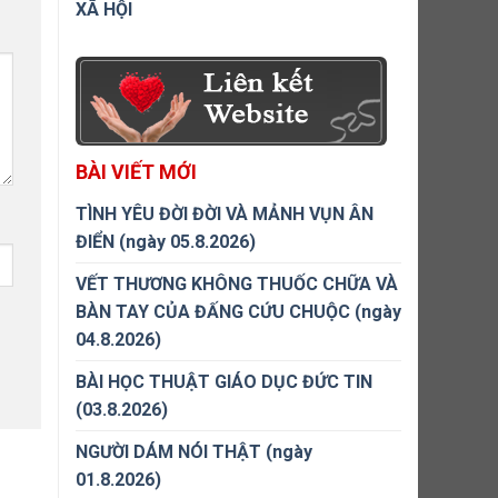
XÃ HỘI
BÀI VIẾT MỚI
TÌNH YÊU ĐỜI ĐỜI VÀ MẢNH VỤN ÂN
ĐIỂN (ngày 05.8.2026)
VẾT THƯƠNG KHÔNG THUỐC CHỮA VÀ
BÀN TAY CỦA ĐẤNG CỨU CHUỘC (ngày
04.8.2026)
BÀI HỌC THUẬT GIÁO DỤC ĐỨC TIN
(03.8.2026)
NGƯỜI DÁM NÓI THẬT (ngày
01.8.2026)