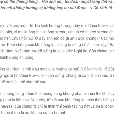
ũng có thể thiêng liêng… Hỡi anh em, tôi đoán quyết rằng thịt v
hư nát không hưởng sự không hay hư nát được. (I Cô-rinh-tô
huyện với các môn đệ. Họ kinh hoảng tưởng thấy ma. Chúa Giê-xu p
 thì biết, vì ma không thịt, không xương, còn ta có thịt có xương n
ho nên Chúa hỏi họ: “Ở đây anh em có gì ăn được không?” Các m
họ. Phải chăng sau khi sống lại chúng ta cũng sẽ ăn như vậy? B
iết rằng Ngài thật sự đã sống lại qua việc Ngài ăn. Còn chúng ta 
 hành động ăn uống.
 lại, Ngài là trái đầu mùa của những kẻ ngủ (I Cô-rinh-tô 15:20)
người tin Chúa Giê-xu khi còn sống. Chúng ta có thể nhìn vào Tr
 sẽ có thân thể như thế nào.
ể thiêng liêng. Thân thể thiêng liêng không phải là thân thể khí huy
g phải là hồn ma. Như vậy, tức là sau khi sống lại thân thể chúng 
hiện tại của chúng ta chỉ là thân thể bệnh tật, hư nát và sẽ bị phân
Thiên đàng là nơi không có sự hư nát.