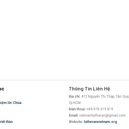
ọc
Thông Tin Liên Hệ
Địa chỉ:
472 Nguyễn Thị Thập, Tân Quy,
niệm lời Chúa
Tp.HCM
Điện thoại:
+84.978.319.819
Email:
vietnamlutheran@gmail.com
iết thần
Website:
lutheranvietnam.org