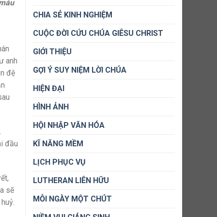
à máu
CHIA SẺ KINH NGHIỆM
CUỘC ĐỜI CỨU CHÚA GIÊSU CHRIST
hán
GIỚI THIỆU
hư anh
GỢI Ý SUY NIỆM LỜI CHÚA
ôn đệ
ạn
HIỆN ĐẠI
sau
HÌNH ẢNH
HỘI NHẬP VĂN HÓA
.
KĨ NĂNG MỀM
ái đầu
LỊCH PHỤC VỤ
ết,
LUTHERAN LIÊN HỮU
ta sẽ
MỖI NGÀY MỘT CHÚT
 huỷ.