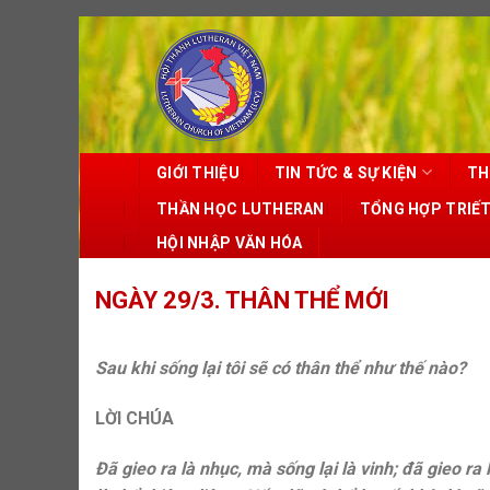
Skip
to
content
GIỚI THIỆU
TIN TỨC & SỰ KIỆN
TH
THẦN HỌC LUTHERAN
TỔNG HỢP TRIẾ
HỘI NHẬP VĂN HÓA
NGÀY 29/3. THÂN THỂ MỚI
Sau khi sống lại tôi sẽ có thân thể như thế nào?
LỜI CHÚA
Đã gieo ra là nhục, mà sống lại là vinh; đã gieo ra 