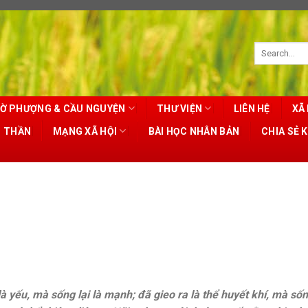
Ờ PHƯỢNG & CẦU NGUYỆN
THƯ VIỆN
LIÊN HỆ
XÃ 
T THẦN
MẠNG XÃ HỘI
BÀI HỌC NHÂN BẢN
CHIA SẺ 
là yếu, mà sống lại là mạnh; đã gieo ra là thể huyết khí, mà sốn