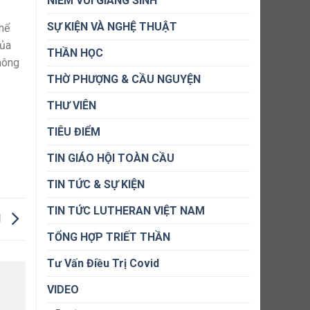
NIỀM VUI GIÁNG SINH
SỰ KIỆN VÀ NGHỆ THUẬT
thể
của
THẦN HỌC
không
THỜ PHƯỢNG & CẦU NGUYỆN
THƯ VIÊN
TIÊU ĐIỂM
TIN GIÁO HỘI TOÀN CẦU
TIN TỨC & SỰ KIỆN
TIN TỨC LUTHERAN VIỆT NAM
H
TỔNG HỢP TRIẾT THẦN
Tư Vấn Điều Trị Covid
VIDEO