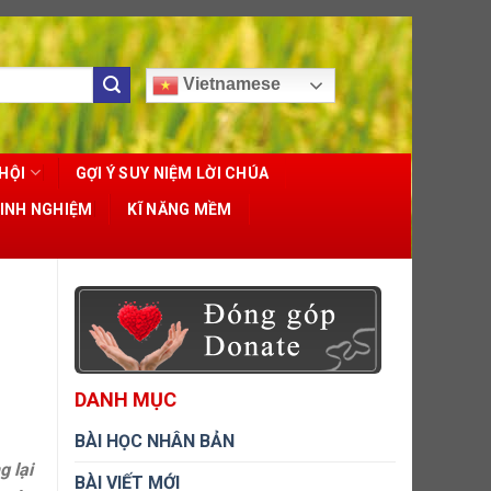
Vietnamese
HỘI
GỢI Ý SUY NIỆM LỜI CHÚA
KINH NGHIỆM
KĨ NĂNG MỀM
DANH MỤC
BÀI HỌC NHÂN BẢN
g lại
BÀI VIẾT MỚI