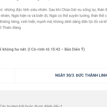
có những đặc tính siêu nhiên. Sau khi Chúa Giê-xu sống lại, thân 
nhiên, Ngài hiện ra và biến đi, Ngài có thể xuyên tường, thân thể 
hiêng liêng, vinh hiển, mạnh mẽ, không dính dáng đến tội lỗi và 
ở Thiên đàng.
hể không hư nát. (I Cô-rinh-tô 15:42 – Bản Diễn Ý)
NGÀY 30/3. ĐỨC THÁNH LIN
Các trường bắt buộc được đánh dấu
*