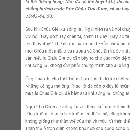
là thể thiêng liêng. Nếu đã có thể huyết khí, thì c
chẳng hưởng nước Đức Chúa Trời được, và sự hay 
15:43-44, 50)
Sau khi Chúa Giê-xu sống lại, Ngài hiện ra và nói c
với họ: “Hãy xem tay chân ta, chính ta đây! Hãy sờ ta
em thấy đây!” Thế nhưng các môn đệ vẫn chưa tin c
mời Chúa một miếng cá nướng và Chúa ăn trước mặt 
cần hiểu là Chúa Giê-xu cần bày tỏ cho các môn đệ b
khi sống lại không cần phải chứng minh cho ai bằng
Ông Phao-lô cho biết Đấng Cứu Thế đã từ kẻ chết sống
Những kẻ ngủ mà ông Phao-lô đề cập ở đây là những 
mùa là Chúa Giê-xu để biết sau khi sống lại chúng ta
Người tin Chúa sẽ sống lại với thân thể mới là thân th
cũng không phải là linh không có thân thể, cũng khôn
không giống như thân thể của thịt và máu. Vì thân thể 
Thân thể ở trần gian không phù hợp cho cuộc sống ở 