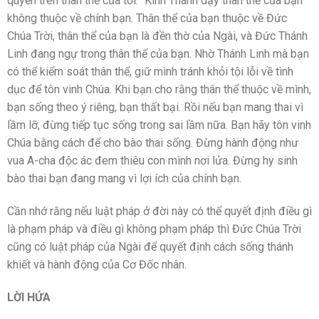
quyền trên thân thể của tôi.” Kinh Thánh dạy thân thể của bạn
không thuộc về chính bạn. Thân thể của bạn thuộc về Đức
Chúa Trời, thân thể của bạn là đền thờ của Ngài, và Đức Thánh
Linh đang ngự trong thân thể của bạn. Nhờ Thánh Linh mà bạn
có thể kiểm soát thân thể, giữ mình tránh khỏi tội lỗi về tình
dục để tôn vinh Chúa. Khi bạn cho rằng thân thể thuộc về mình,
bạn sống theo ý riêng, bạn thất bại. Rồi nếu bạn mang thai vì
lầm lỡ, đừng tiếp tục sống trong sai lầm nữa. Bạn hãy tôn vinh
Chúa bằng cách để cho bào thai sống. Đừng hành động như
vua A-cha độc ác đem thiêu con mình nơi lửa. Đừng hy sinh
bào thai bạn đang mang vì lợi ích của chính bạn.
Cần nhớ rằng nếu luật pháp ở đời này có thể quyết định điều gì
là phạm pháp và điều gì không phạm pháp thì Đức Chúa Trời
cũng có luật pháp của Ngài để quyết định cách sống thánh
khiết và hành động của Cơ Đốc nhân.
LỜI HỨA