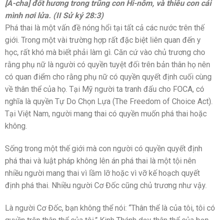
[A-cha] đốt hương trong trũng con Hi-nôm, và thiêu con cái
mình nơi lửa. (II Sử ký 28:3)
Phá thai là một vấn đề nóng hổi tại tất cả các nước trên thế
giới. Trong một vài trường hợp rất đặc biệt liên quan đến y
học, rất khó mà biết phải làm gì. Căn cứ vào chủ trương cho
rằng phụ nữ là người có quyền tuyệt đối trên bản thân họ nên
có quan điểm cho rằng phụ nữ có quyền quyết định cuối cùng
về thân thể của họ. Tại Mỹ người ta tranh đấu cho FOCA, có
nghĩa là quyền Tự Do Chọn Lựa (The Freedom of Choice Act).
Tại Việt Nam, người mang thai có quyền muốn phá thai hoặc
không.
Sống trong một thế giới mà con người có quyền quyết định
phá thai và luật pháp không lên án phá thai là một tội nên
nhiều người mang thai vì lầm lỡ hoặc vì vỡ kế hoạch quyết
định phá thai. Nhiều người Cơ Đốc cũng chủ trương như vậy.
Là người Cơ Đốc, bạn không thể nói: “Thân thể là của tôi, tôi có