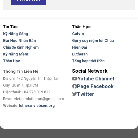
Tin Tức
Thần Học
Kỹ Năng Sống
Calvin
Bài Học Nhân Bản
Gợi ý suy niệm lời Chúa
Hiện Đại
Chia Sẻ Kinh Nghiệm
Kỹ Năng Mềm
Lutheran
Thần Học
Tổng hợp triết thần
Social Network
Thông Tin Liên Hệ
Yotube Channel
Địa chỉ:
472 Nguyễn Thị Thập, Tân
Quy, Quận 7, Tp.HCM
Page Facebook
Điện thoại:
+84.978.319.819
Twitter
Email:
vietnamlutheran@gmail.com
Website:
lutheranvietnam.org
Copyright 2026 ©
Flatsome Theme