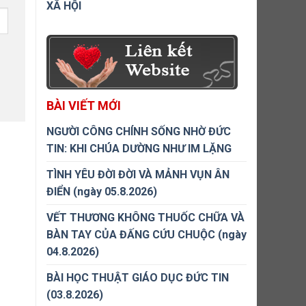
XÃ HỘI
BÀI VIẾT MỚI
NGƯỜI CÔNG CHÍNH SỐNG NHỜ ĐỨC
TIN: KHI CHÚA DƯỜNG NHƯ IM LẶNG
TÌNH YÊU ĐỜI ĐỜI VÀ MẢNH VỤN ÂN
ĐIỂN (ngày 05.8.2026)
VẾT THƯƠNG KHÔNG THUỐC CHỮA VÀ
BÀN TAY CỦA ĐẤNG CỨU CHUỘC (ngày
04.8.2026)
BÀI HỌC THUẬT GIÁO DỤC ĐỨC TIN
(03.8.2026)