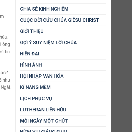
CHIA SẺ KINH NGHIỆM
àm
CUỘC ĐỜI CỨU CHÚA GIÊSU CHRIST
GIỚI THIỆU
húa,
GỢI Ý SUY NIỆM LỜI CHÚA
i ông
i tin
HIỆN ĐẠI
HÌNH ẢNH
hắc?
HỘI NHẬP VĂN HÓA
tố như
KĨ NĂNG MỀM
 Ngài.
LỊCH PHỤC VỤ
LUTHERAN LIÊN HỮU
MỖI NGÀY MỘT CHÚT