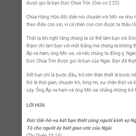
được gọi là bạn Đức Chúa Trời. (Gia-cơ 2:23)
Chúa Hằng Hữu đối diện nói chuyện với Mô-se như m
theo điều con xin, vì cá nhân con con được ta thấu r
Thật lạ khi nghĩ rằng chúng ta có thể làm bạn với Đ
thậm chí làm bạn với một Đấng mà chúng ta không th
Áp-ra-ham, ông Mô-se, và nếu chúng ta đồng ý, Ngài 
Đức Chúa Trời được gọi là bạn của Ngài. Bạn đã thật 
Kết bạn chỉ là bước đầu, trở nên thân thiết là bước 
Đó là thời gian, chuyện trò, lòng tin, sự chân thật v
vậy. Ông Áp-ra-ham và ông Mô-se chẳng những trở t
LỜI HỨA
Đức Giê-hô-va kết bạn thiết cùng người kính sợ Ng
Tỏ cho người ấy biết giao ước của Ngài.
(Thi Thiên 25:14)