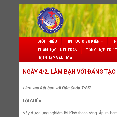
Skip
to
content
GIỚI THIỆU
TIN TỨC & SỰ KIỆN
TH
THẦN HỌC LUTHERAN
TỔNG HỢP TRIẾ
HỘI NHẬP VĂN HÓA
NGÀY 4/2. LÀM BẠN VỚI ĐẤNG TẠO
Làm sao kết bạn với Đức Chúa Trời?
LỜI CHÚA
Vậy được ứng nghiệm lời Kinh thánh rằng: Áp-ra-ham 