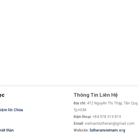
ọc
Thông Tin Liên Hệ
Địa chỉ:
472 Nguyễn Thị Thập, Tân Quy,
niệm lời Chúa
Tp.HCM
Điện thoại:
+84.978.319.819
Email:
vietnamlutheran@gmail.com
iết thần
Website:
lutheranvietnam.org