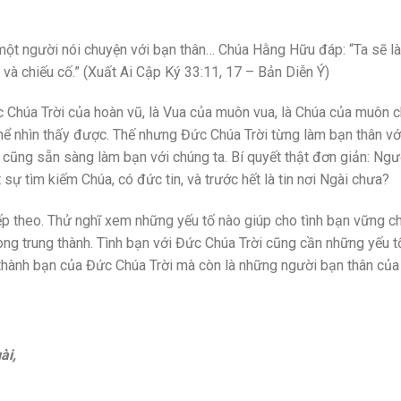
ột người nói chuyện với bạn thân… Chúa Hằng Hữu đáp: “Ta sẽ l
õ và chiếu cố.” (Xuất Ai Cập Ký 33:11, 17 – Bản Diễn Ý)
ức Chúa Trời của hoàn vũ, là Vua của muôn vua, là Chúa của muôn c
ể nhìn thấy được. Thế nhưng Đức Chúa Trời từng làm bạn thân vớ
cũng sẵn sàng làm bạn với chúng ta. Bí quyết thật đơn giản: Ngườ
sự tìm kiếm Chúa, có đức tin, và trước hết là tin nơi Ngài chưa?
tiếp theo. Thử nghĩ xem những yếu tố nào giúp cho tình bạn vững c
à lòng trung thành. Tình bạn với Đức Chúa Trời cũng cần những yếu 
hành bạn của Đức Chúa Trời mà còn là những người bạn thân của
ài,