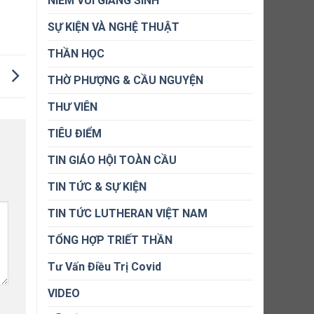
NIỀM VUI GIÁNG SINH
SỰ KIỆN VÀ NGHỆ THUẬT
THẦN HỌC
?
THỜ PHƯỢNG & CẦU NGUYỆN
THƯ VIÊN
TIÊU ĐIỂM
TIN GIÁO HỘI TOÀN CẦU
TIN TỨC & SỰ KIỆN
TIN TỨC LUTHERAN VIỆT NAM
TỔNG HỢP TRIẾT THẦN
Tư Vấn Điều Trị Covid
VIDEO