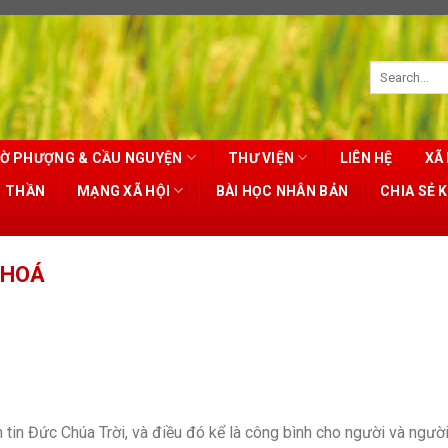
Ờ PHƯỢNG & CẦU NGUYỆN
THƯ VIỆN
LIÊN HỆ
XÃ 
T THẦN
MẠNG XÃ HỘI
BÀI HỌC NHÂN BẢN
CHIA SẺ 
 HOÁ
tin Đức Chúa Trời, và điều đó kể là công bình cho người và ngườ