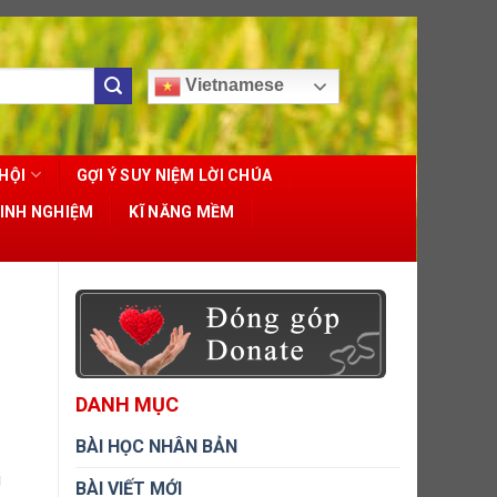
Vietnamese
HỘI
GỢI Ý SUY NIỆM LỜI CHÚA
KINH NGHIỆM
KĨ NĂNG MỀM
DANH MỤC
BÀI HỌC NHÂN BẢN
i
BÀI VIẾT MỚI