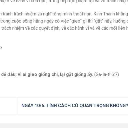
nhiệm về hành vi của bạn, đừng tiếp tục phạm tội và vô trách nhiệ
 tránh trách nhiệm và nghĩ rằng mình thoát nạn. Kinh Thánh khẳng
trong cuộc sống hằng ngày có việc “gieo” gì thì “gặt” nấy, huống c
trách nhiệm về các quyết định, về các hành vi và về các mối liên 
?
ể đâu; vì ai gieo giống chi, lại gặt giống ấy.
(Ga-la-ti 6:7)
NGÀY 10/6. TÍNH CÁCH CÓ QUAN TRỌNG KHÔNG