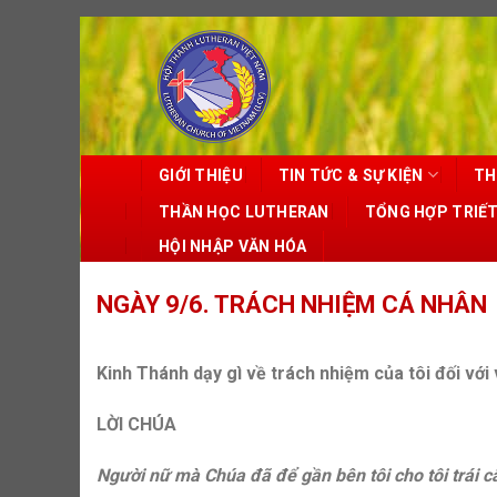
Skip
to
content
GIỚI THIỆU
TIN TỨC & SỰ KIỆN
TH
THẦN HỌC LUTHERAN
TỔNG HỢP TRIẾ
HỘI NHẬP VĂN HÓA
NGÀY 9/6. TRÁCH NHIỆM CÁ NHÂN
Kinh Thánh dạy gì về trách nhiệm của tôi đối với 
LỜI CHÚA
Người nữ mà Chúa đã để gần bên tôi cho tôi trái c