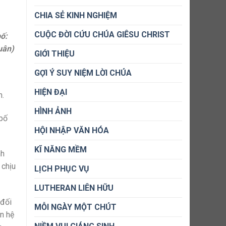
CHIA SẺ KINH NGHIỆM
CUỘC ĐỜI CỨU CHÚA GIÊSU CHRIST
bố:
uân)
GIỚI THIỆU
GỢI Ý SUY NIỆM LỜI CHÚA
HIỆN ĐẠI
n.
HÌNH ẢNH
 bố
HỘI NHẬP VĂN HÓA
KĨ NĂNG MỀM
nh
 chịu
LỊCH PHỤC VỤ
LUTHERAN LIÊN HỮU
 đối
MỖI NGÀY MỘT CHÚT
an hệ