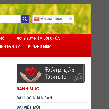
Vietnamese
HỘI
GỢI Ý SUY NIỆM LỜI CHÚA
KINH NGHIỆM
KĨ NĂNG MỀM
DANH MỤC
BÀI HỌC NHÂN BẢN
BÀI VIẾT MỚI