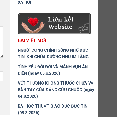
XÃ HỘI
BÀI VIẾT MỚI
NGƯỜI CÔNG CHÍNH SỐNG NHỜ ĐỨC
TIN: KHI CHÚA DƯỜNG NHƯ IM LẶNG
TÌNH YÊU ĐỜI ĐỜI VÀ MẢNH VỤN ÂN
ĐIỂN (ngày 05.8.2026)
VẾT THƯƠNG KHÔNG THUỐC CHỮA VÀ
BÀN TAY CỦA ĐẤNG CỨU CHUỘC (ngày
04.8.2026)
BÀI HỌC THUẬT GIÁO DỤC ĐỨC TIN
(03.8.2026)