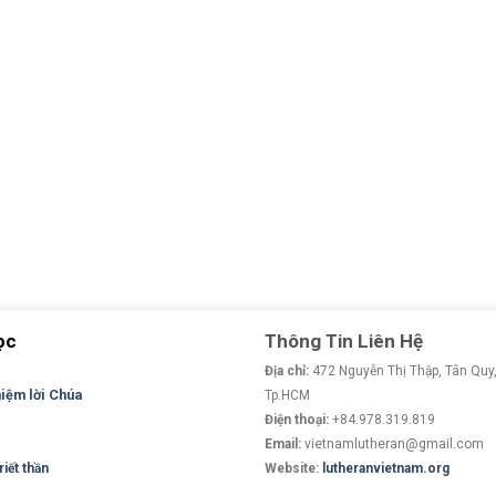
ọc
Thông Tin Liên Hệ
Địa chỉ:
472 Nguyễn Thị Thập, Tân Quy,
niệm lời Chúa
Tp.HCM
Điện thoại:
+84.978.319.819
Email:
vietnamlutheran@gmail.com
iết thần
Website:
lutheranvietnam.org