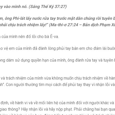
y vào mình nó. (Sáng Thế Ký 37:27)
 ông Phi-lát lấy nước rửa tay trước mặt dân chúng rồi tuyên 
phải chịu trách nhiệm lấy!” (Ma-thi-ơ 27:24 – Bản dịch Phạm X
của mình nên đổ lỗi cho bà Ê-va.
ảo vệ em của mình đã đành lòng phủi tay bán em cho đám lái buô
không dám sử dụng quyền hạn của mình, ông đành rửa tay và tuyên
 và trách nhiệm của mình vừa không muốn chịu trách nhiệm về hà
”. Con người thường tìm mọi cách để phủi tay thay vì nhận lỗi và
định, về hành vi và về mối liên hệ của mình đối với người khác và
 giao thông? Hãy nhận lỗi và hãy nộp phạt. Phải chăng hai bạn qu