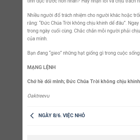
tình dục trước hôn nhân? Hãy nhận lỗi và chịu trách 
Nhiều người đổ trách nhiệm cho người khác hoặc trốn
rằng: “Đức Chúa Trời không chịu khinh dể đâu”. Ngay 
trong ngày cuối cùng. Chắc chắn mỗi người phải chịu 
của mình.
Bạn đang “gieo” những hạt giống gì trong cuộc sống
MẠNG LỆNH
Chớ hề dối mình; Đức Chúa Trời không chịu khinh d
Oaktreevu
NGÀY 8/6. VIỆC NHỎ