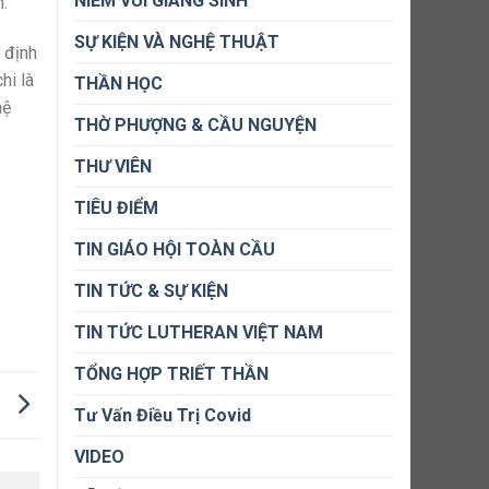
NIỀM VUI GIÁNG SINH
m.
SỰ KIỆN VÀ NGHỆ THUẬT
 định
hi là
THẦN HỌC
hệ
THỜ PHƯỢNG & CẦU NGUYỆN
THƯ VIÊN
TIÊU ĐIỂM
TIN GIÁO HỘI TOÀN CẦU
TIN TỨC & SỰ KIỆN
TIN TỨC LUTHERAN VIỆT NAM
TỔNG HỢP TRIẾT THẦN
?
Tư Vấn Điều Trị Covid
VIDEO