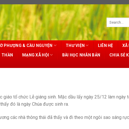
Ờ PHƯỢNG & CẦU NGUYỆN
THƯ VIỆN
LIÊN HỆ
XÃ 
T THẦN
MẠNG XÃ HỘI
BÀI HỌC NHÂN BẢN
CHIA SẺ 
ốc giáo tổ chức Lễ giáng sinh. Mặc dầu lấy ngày 25/12 làm ngày t
thấy đó là ngày Chúa được sinh ra.
ương các nhà thông thái đã thấy và đi theo một ngôi sao sáng rực