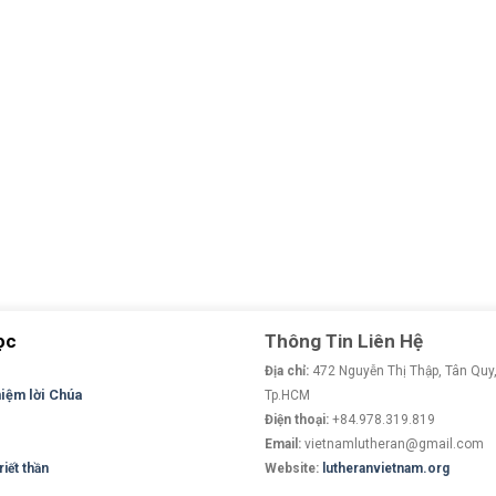
ọc
Thông Tin Liên Hệ
Địa chỉ:
472 Nguyễn Thị Thập, Tân Quy,
niệm lời Chúa
Tp.HCM
Điện thoại:
+84.978.319.819
Email:
vietnamlutheran@gmail.com
iết thần
Website:
lutheranvietnam.org