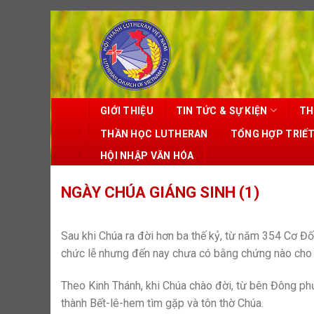
Skip
to
content
GIỚI THIỆU
TIN TỨC & SỰ KIỆN
TH
THẦN HỌC LUTHERAN
TỔNG HỢP TRIẾ
HỘI NHẬP VĂN HÓA
NGÀY CHÚA GIÁNG SINH (1)
Sau khi Chúa ra đời hơn ba thế kỷ, từ năm 354 Cơ Đ
chức lễ nhưng đến nay chưa có bằng chứng nào cho 
Theo Kinh Thánh, khi Chúa chào đời, từ bên Đông ph
thành Bết-lê-hem tìm gặp và tôn thờ Chúa.