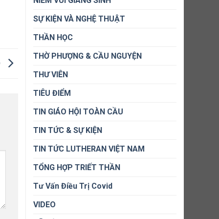
NIỀM VUI GIÁNG SINH
SỰ KIỆN VÀ NGHỆ THUẬT
THẦN HỌC
THỜ PHƯỢNG & CẦU NGUYỆN
)
THƯ VIÊN
TIÊU ĐIỂM
TIN GIÁO HỘI TOÀN CẦU
TIN TỨC & SỰ KIỆN
TIN TỨC LUTHERAN VIỆT NAM
TỔNG HỢP TRIẾT THẦN
Tư Vấn Điều Trị Covid
VIDEO