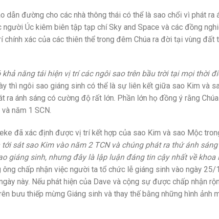
 dẫn đường cho các nhà thông thái có thể là sao chổi vì phát ra 
 người Úc kiêm biên tập tạp chí Sky and Space và các đồng ngh
 chính xác của các thiên thể trong đêm Chúa ra đời tại vùng đất 
ả năng tái hiện vị trí các ngôi sao trên bầu trời tại mọi thời đ
 thì ngôi sao giáng sinh có thể là sự liên kết giữa sao Kim và s
hát ra ánh sáng có cường độ rất lớn. Phần lớn họ đồng ý rằng Chúa
N và năm 1 SCN.
ke đã xác định được vị trí kết hợp của sao Kim và sao Mộc tron
tới sát sao Kim vào năm 2 TCN và chúng phát ra thứ ánh sáng
 giáng sinh, nhưng đây là lập luận đáng tin cậy nhất về khoa
ông chấp nhận việc người ta tổ chức lễ giáng sinh vào ngày 25/
ngày này. Nếu phát hiện của Dave và cộng sự được chấp nhận rộng
trên bưu thiếp mừng Giáng sinh và thay thế bằng những hình ảnh 