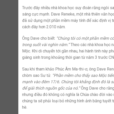
Trước đây nhiều nhà khoa học suy đoán rằng ngôi sao
sáng cực mạnh. Dave Reneke, một nhà thiên văn học
đã sử dụng một phần mềm máy tính để xác định vị trí
cách đây hơn 2.010 năm.
Ông Dave cho biết:
“Chúng tôi có một phần mềm có kh
trong suốt vài nghìn năm.”
Theo các nhà khoa học này
Mộc. Khi di chuyển tới gần nhau, hai hành tinh này p
giáng sinh trong khoảng thời gian từ năm 3 trước C
Sau khi tham khảo Phúc Âm Ma-thi-ơ, ông Dave Rene
chòm sao Sư tử.
“Phần mềm cho thấy sao Mộc tiến 
mạnh vào đêm 17/6. Chúng tôi khẳng định đó là sao
để giải thích nguồn gốc của nó.”
Ông Dave cho rằng 
nhưng điều đó không có nghĩa là Chúa chào đời vào 
chúng ta sẽ phải loại bỏ những hình ảnh băng tuyết 
hè.