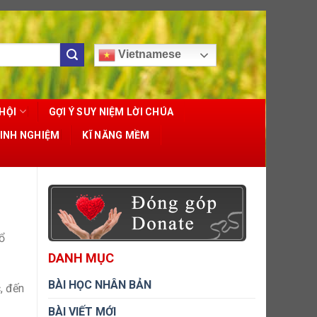
Vietnamese
HỘI
GỢI Ý SUY NIỆM LỜI CHÚA
KINH NGHIỆM
KĨ NĂNG MỀM
ổ
DANH MỤC
BÀI HỌC NHÂN BẢN
, đến
BÀI VIẾT MỚI