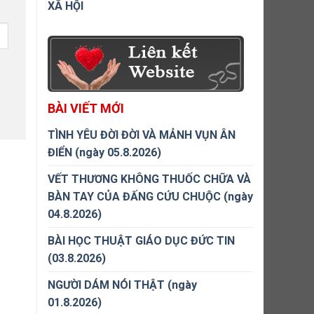
XÃ HỘI
BÀI VIẾT MỚI
TÌNH YÊU ĐỜI ĐỜI VÀ MẢNH VỤN ÂN
ĐIỂN (ngày 05.8.2026)
VẾT THƯƠNG KHÔNG THUỐC CHỮA VÀ
BÀN TAY CỦA ĐẤNG CỨU CHUỘC (ngày
04.8.2026)
BÀI HỌC THUẬT GIÁO DỤC ĐỨC TIN
(03.8.2026)
NGƯỜI DÁM NÓI THẬT (ngày
01.8.2026)