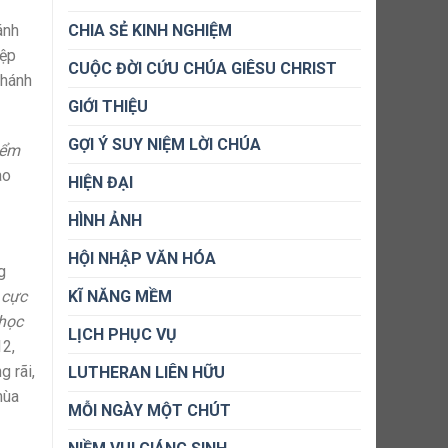
ánh
CHIA SẺ KINH NGHIỆM
iệp
CUỘC ĐỜI CỨU CHÚA GIÊSU CHRIST
thánh
GIỚI THIỆU
GỢI Ý SUY NIỆM LỜI CHÚA
iểm
ao
HIỆN ĐẠI
HÌNH ẢNH
HỘI NHẬP VĂN HÓA
g
KĨ NĂNG MỀM
 cực
 học
LỊCH PHỤC VỤ
12,
 rãi,
LUTHERAN LIÊN HỮU
mùa
MỖI NGÀY MỘT CHÚT