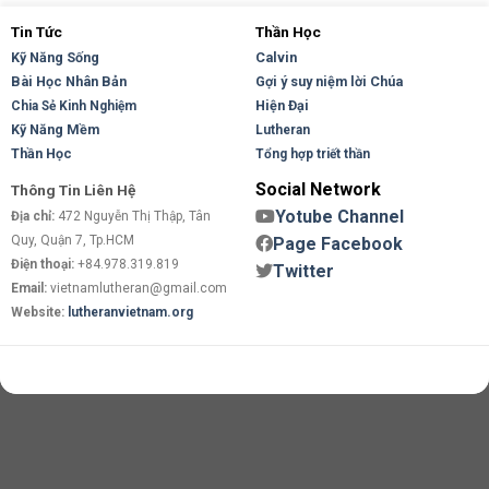
Tin Tức
Thần Học
Kỹ Năng Sống
Calvin
Bài Học Nhân Bản
Gợi ý suy niệm lời Chúa
Hiện Đại
Chia Sẻ Kinh Nghiệm
Kỹ Năng Mềm
Lutheran
Thần Học
Tổng hợp triết thần
Social Network
Thông Tin Liên Hệ
Yotube Channel
Địa chỉ:
472 Nguyễn Thị Thập, Tân
Quy, Quận 7, Tp.HCM
Page Facebook
Điện thoại:
+84.978.319.819
Twitter
Email:
vietnamlutheran@gmail.com
Website:
lutheranvietnam.org
Copyright 2026 ©
Flatsome Theme