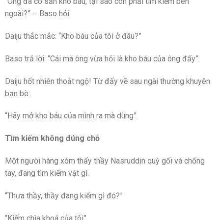
“Ông đã có sẵn kho báu, tại sao còn phải tìm kiếm bên
ngoài?” – Baso hỏi.
Daiju thắc mắc: “Kho báu của tôi ở đâu?”
Baso trả lời: “Cái mà ông vừa hỏi là kho báu của ông đấy”.
Daiju hốt nhiên thoắt ngộ! Từ đấy về sau ngài thường khuyên
bạn bè:
“Hãy mở kho báu của mình ra mà dùng”.
Tìm kiếm không đúng chỗ
Một người hàng xóm thấy thầy Nasruddin quỳ gối và chống
tay, đang tìm kiếm vật gì.
“Thưa thầy, thầy đang kiếm gì đó?”
“Kiếm chìa khoá của tôi”.