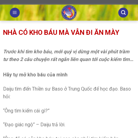
Skip
to
content
NHÀ CÓ KHO BÁU MÀ VẪN ĐI ĂN MÀY
Trước khi tìm kho báu, mới quý vị dừng một vài phút trầm
tư theo 2 câu chuyện rất ngắn liên quan tới cuộc kiếm tìm…
Hãy tự mở kho báu của mình
Daiju tìm đến Thiền sư Baso ở Trung Quốc để học đạo. Baso
hỏi:
“Ông tìm kiếm cái gì?”
“Đạo giác ngộ” – Daiju trả lời.