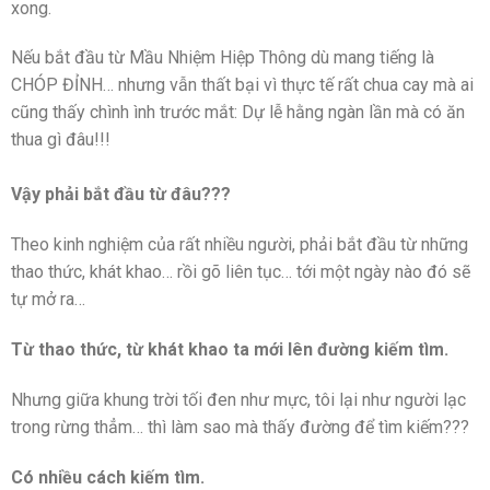
xong.
Nếu bắt đầu từ Mầu Nhiệm Hiệp Thông dù mang tiếng là
CHÓP ĐỈNH… nhưng vẫn thất bại vì thực tế rất chua cay mà ai
cũng thấy chình ình trước mắt: Dự lễ hằng ngàn lần mà có ăn
thua gì đâu!!!
Vậy phải bắt đầu từ đâu???
Theo kinh nghiệm của rất nhiều người, phải bắt đầu từ những
thao thức, khát khao… rồi gõ liên tục… tới một ngày nào đó sẽ
tự mở ra…
Từ thao thức, từ khát khao ta mới lên đường kiếm tìm.
Nhưng giữa khung trời tối đen như mực, tôi lại như người lạc
trong rừng thẳm… thì làm sao mà thấy đường để tìm kiếm???
Có nhiều cách kiếm tìm.