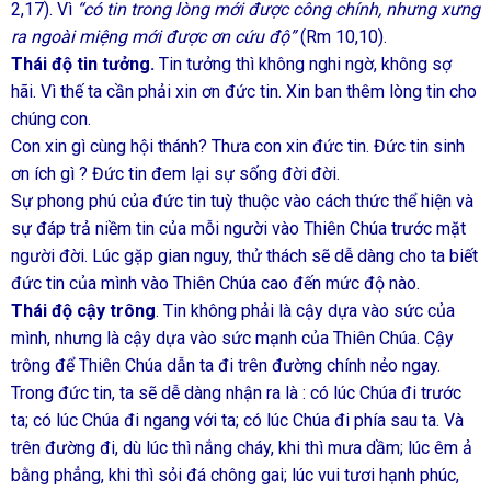
2,17). Vì
“có tin trong lòng mới được công chính, nhưng xưng
ra ngoài miệng mới được ơn cứu độ”
(Rm 10,10).
Thái độ tin tưởng.
Tin tưởng thì không nghi ngờ, không sợ
hãi. Vì thế ta cần phải xin ơn đức tin. Xin ban thêm lòng tin cho
chúng con.
Con xin gì cùng hội thánh? Thưa con xin đức tin. Đức tin sinh
ơn ích gì ? Đức tin đem lại sự sống đời đời.
Sự phong phú của đức tin tuỳ thuộc vào cách thức thể hiện và
sự đáp trả niềm tin của mỗi người vào Thiên Chúa trước mặt
người đời. Lúc gặp gian nguy, thử thách sẽ dễ dàng cho ta biết
đức tin của mình vào Thiên Chúa cao đến mức độ nào.
Thái độ cậy trông
. Tin không phải là cậy dựa vào sức của
mình, nhưng là cậy dựa vào sức mạnh của Thiên Chúa. Cậy
trông để Thiên Chúa dẫn ta đi trên đường chính nẻo ngay.
Trong đức tin, ta sẽ dễ dàng nhận ra là : có lúc Chúa đi trước
ta; có lúc Chúa đi ngang với ta; có lúc Chúa đi phía sau ta. Và
trên đường đi, dù lúc thì nắng cháy, khi thì mưa dầm; lúc êm ả
bằng phẳng, khi thì sỏi đá chông gai; lúc vui tươi hạnh phúc,