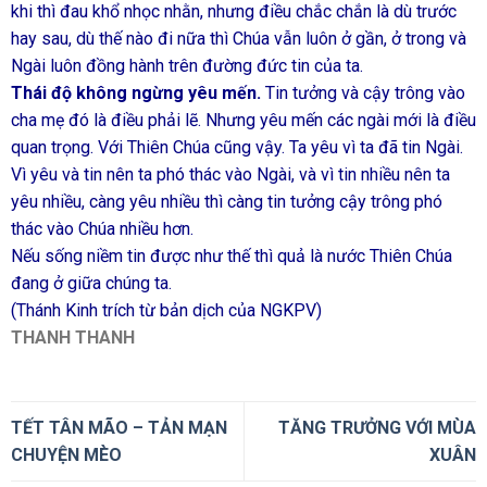
khi thì đau khổ nhọc nhằn, nhưng điều chắc chắn là dù trước
hay sau, dù thế nào đi nữa thì Chúa vẫn luôn ở gần, ở trong và
Ngài luôn đồng hành trên đường đức tin của ta.
Thái độ không ngừng yêu mến.
Tin tưởng và cậy trông vào
cha mẹ đó là điều phải lẽ. Nhưng yêu mến các ngài mới là điều
quan trọng. Với Thiên Chúa cũng vậy. Ta yêu vì ta đã tin Ngài.
Vì yêu và tin nên ta phó thác vào Ngài, và vì tin nhiều nên ta
yêu nhiều, càng yêu nhiều thì càng tin tưởng cậy trông phó
thác vào Chúa nhiều hơn.
Nếu sống niềm tin được như thế thì quả là nước Thiên Chúa
đang ở giữa chúng ta.
(Thánh Kinh trích từ bản dịch của NGKPV)
THANH THANH
TẾT TÂN MÃO – TẢN MẠN
TĂNG TRƯỞNG VỚI MÙA
CHUYỆN MÈO
XUÂN