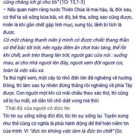
cũng chẳng ích gì cho tôi”
(1Cr 13,1-3)
– Nếu quan niệm rằng nước Thiên Chúa là mai hậu, là, đời sau,
có thể ta sẽ sống bừa bãi, vô độ, bê tha, sống sao cũng được,
miễn là khi gần chết gặp linh mục, xưng tội, lãnh bí tích là
được.
Có một chàng thanh niên ỷ mình có được chiếc thang thần
có thể bắc tới trời, nên ngày đêm ăn chơi trác táng, thế rồi
khi chết, anh trèo thang lên trời, người gác cửa nói : xuống
mau, ai cho nhà ngươi lên đây, ngươi xem đời ngươi coi,
toàn là việc xấu xa.
Ta thử nghĩ xem, một cây từ nhỏ đến lớn đã nghiêng về hướng
Đông, thì làm sao tự nhiên đứng thẳng rồi nghiêng về phía Tây
được. Con người một khi cứ mãi chiều theo xác thịt, thì cũng
sẽ bị hư mất, sẽ dẫn tới chỗ diệt vong mà thôi.
Thái độ của người có đức tin
Tôi tin sự sống sống đời đời, tôi tin sự sống lại. Tuyên xưng
như thế cũng có nghĩa là phải hành động để thể hiện niềm tin
của mình. Vì
“đức tin không việc làm là đức tin chết”
(Gc