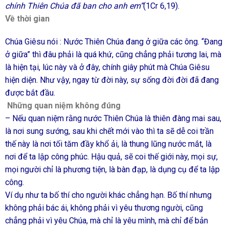
chính Thiên Chúa đã ban cho anh em”
(1Cr 6,19).
Về thời gian
Chúa Giêsu nói : Nước Thiên Chúa đang ở giữa các ông. “Đang
ở giữa” thì đâu phải là quá khứ, cũng chẳng phải tương lai, mà
là hiện tại, lúc này và ở đây, chính giây phút mà Chúa Giêsu
hiện diện. Như vậy, ngay từ đời này, sự sống đời đời đã đang
được bắt đầu.
Những quan niệm không đúng
– Nếu quan niệm rằng nước Thiên Chúa là thiên đàng mai sau,
là nơi sung sướng, sau khi chết mới vào thì ta sẽ dễ coi trần
thế này là nơi tối tăm đầy khổ ải, là thung lũng nước mắt, là
nơi để ta lập công phúc. Hậu quả, sẽ coi thế giới này, mọi sự,
mọi người chỉ là phương tiện, là bàn đạp, là dụng cụ để ta lập
công.
Ví dụ như ta bố thí cho người khác chẳng hạn. Bố thí nhưng
không phải bác ái, không phải vì yêu thương người, cũng
chẳng phải vì yêu Chúa, mà chỉ là yêu mình, mà chỉ để bản