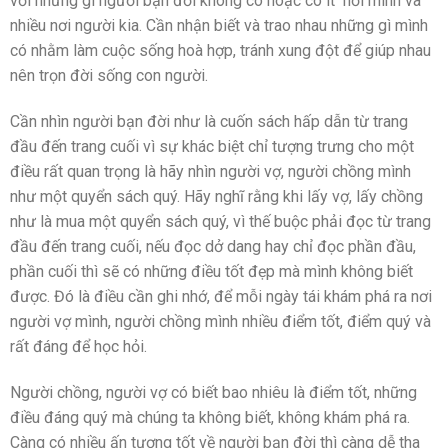
với những gì người bạn đời không có hoặc có ít nơi mình và
nhiều nơi người kia. Cần nhận biết và trao nhau những gì mình
có nhằm làm cuộc sống hoà hợp, tránh xung đột để giúp nhau
nên trọn đời sống con người.
Cần nhìn người bạn đời như là cuốn sách hấp dẫn từ trang
đầu đến trang cuối vì sự khác biệt chỉ tượng trưng cho một
điều rất quan trọng là hãy nhìn người vợ, người chồng mình
như một quyển sách quý. Hãy nghĩ rằng khi lấy vợ, lấy chồng
như là mua một quyển sách quý, vì thế buộc phải đọc từ trang
đầu đến trang cuối, nếu đọc dở dang hay chỉ đọc phần đầu,
phần cuối thì sẽ có những điều tốt đẹp mà mình không biết
được. Đó là điều cần ghi nhớ, để mỗi ngày tái khám phá ra nơi
người vợ mình, người chồng mình nhiều điểm tốt, điểm quý và
rất đáng để học hỏi.
Người chồng, người vợ có biết bao nhiêu là điểm tốt, những
điều đáng quý mà chúng ta không biết, không khám phá ra.
Càng có nhiều ấn tượng tốt về người bạn đời thì càng dễ tha