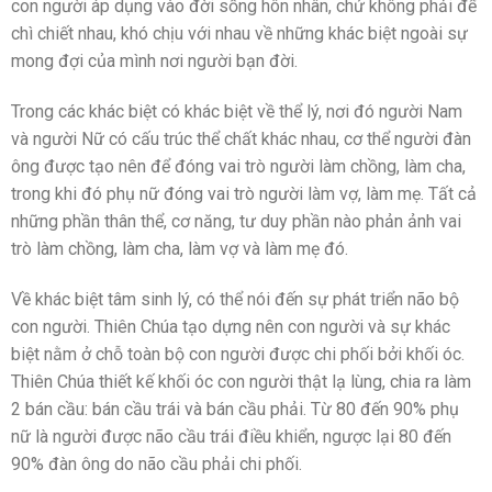
con người áp dụng vào đời sống hôn nhân, chứ không phải để
chì chiết nhau, khó chịu với nhau về những khác biệt ngoài sự
mong đợi của mình nơi người bạn đời.
Trong các khác biệt có khác biệt về thể lý, nơi đó người Nam
và người Nữ có cấu trúc thể chất khác nhau, cơ thể người đàn
ông được tạo nên để đóng vai trò người làm chồng, làm cha,
trong khi đó phụ nữ đóng vai trò người làm vợ, làm mẹ. Tất cả
những phần thân thể, cơ năng, tư duy phần nào phản ảnh vai
trò làm chồng, làm cha, làm vợ và làm mẹ đó.
Về khác biệt tâm sinh lý, có thể nói đến sự phát triển não bộ
con người. Thiên Chúa tạo dựng nên con người và sự khác
biệt nằm ở chỗ toàn bộ con người được chi phối bởi khối óc.
Thiên Chúa thiết kế khối óc con người thật lạ lùng, chia ra làm
2 bán cầu: bán cầu trái và bán cầu phải. Từ 80 đến 90% phụ
nữ là người được não cầu trái điều khiển, ngược lại 80 đến
90% đàn ông do não cầu phải chi phối.