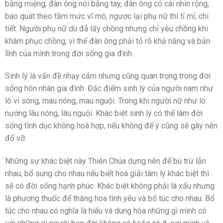
bằng miệng, đàn ông nói bằng tay, đàn ông có cái nhìn rộng,
bao quát theo tầm mức vĩ mô, ngược lại phụ nữ thì tỉ mỉ, chi
tiết. Người phụ nữ dù đã lấy chồng nhưng chỉ yêu chồng khi
khâm phục chồng, vì thế đàn ông phải tỏ rõ khả năng và bản
lĩnh của mình trong đời sống gia đình.
Sinh lý là vấn đề nhạy cảm nhưng cũng quan trọng trong đời
sống hôn nhân gia đình. Đặc điểm sinh lý của người nam như
lò vi sóng, mau nóng, mau nguội. Trong khi người nữ như lò
nướng lâu nóng, lâu nguội. Khác biệt sinh lý có thể làm đời
sống tình dục không hoà hợp, nếu không để ý cũng sẽ gây nên
đổ vỡ.
Những sự khác biệt này Thiên Chúa dựng nên để bù trừ lẫn
nhau, bổ sung cho nhau nếu biết hoá giải tâm lý khác biệt thì
sẽ có đời sống hạnh phúc. Khác biệt không phải là xấu nhưng
là phương thuốc để thăng hoa tình yêu và bổ túc cho nhau. Bổ
túc cho nhau có nghĩa là hiểu và dung hòa những gì mình có