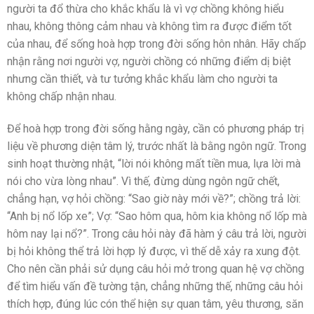
người ta đổ thừa cho khắc khẩu là vì vợ chồng không hiểu
nhau, không thông cảm nhau và không tìm ra được điểm tốt
của nhau, để sống hoà hợp trong đời sống hôn nhân. Hãy chấp
nhận rằng nơi người vợ, người chồng có những điểm dị biệt
nhưng cần thiết, và tư tưởng khắc khẩu làm cho người ta
không chấp nhận nhau.
Để hoà hợp trong đời sống hằng ngày, cần có phương pháp trị
liệu về phương diện tâm lý, trước nhất là bằng ngôn ngữ. Trong
sinh hoạt thường nhật, “lời nói không mất tiền mua, lựa lời mà
nói cho vừa lòng nhau”. Vì thế, đừng dùng ngôn ngữ chết,
chẳng hạn, vợ hỏi chồng: “Sao giờ này mới về?”; chồng trả lời:
“Anh bị nổ lốp xe”; Vợ: “Sao hôm qua, hôm kia không nổ lốp mà
hôm nay lại nổ?”. Trong câu hỏi này đã hàm ý câu trả lời, người
bị hỏi không thể trả lời hợp lý được, vì thế dễ xảy ra xung đột.
Cho nên cần phải sử dụng câu hỏi mở trong quan hệ vợ chồng
để tìm hiểu vấn đề tường tận, chẳng những thế, những câu hỏi
thích hợp, đúng lúc cón thể hiện sự quan tâm, yêu thương, săn