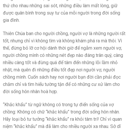
thứ cho nhau những sai sót, những điều làm mất lòng, giữ
được quân bình trong suy tư của mỗi người trong đời sống
gia đình.
Thiên Chúa ban cho người chồng, người vợ là những người rất
tốt, nhưng chỉ vì không tìm và không khám phá ra mà thôi. Vì
thế, đừng bỏ lỡ cơ hội dành thời giờ để ngẫm xem người vợ,
người chồng mình có những nét đẹp nào đáng trân quý, càng
nhiều càng tốt và đừng quá để tâm đến những lỗi lầm nhỏ
nhặt, mà quên đi những điều tốt đẹp nơi người vợ, người
chồng mình. Cuốn sách hay nơi người bạn đời cần phải đọc
chăm chỉ và tìm hiểu tường tận để có những cư xử làm cho
đời sống hôn nhân hoà hợp.
“Khắc khẩu” từ ngữ không có trong tự điển sống của vợ
chồng: Không có chữ “khắc khẩu” trong đời sống hôn nhân.
Hãy loại bỏ tư tưởng “khắc khẩu” ra khỏi tâm trí! Chỉ vì quan
niệm “khắc khẩu” mà đã làm cho nhiều người xa nhau. Sở dĩ