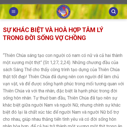
Skip
to
content
SỰ KHÁC BIỆT VÀ HOÀ HỢP TÂM LÝ
TRONG ĐỜI SỐNG VỢ CHỒNG
“Thiên Chúa sáng tạo con người có nam có nữ và cả hai thành
một xương một thịt” (St 1,27; 2,24). Những chương đầu của
sách Sáng Thế cho thấy công trình tạo dựng của Thiên Chúa
thật tốt đẹp! Thiên Chúa đã dựng nên con người để làm chủ
vạn vật, và để được sống hạnh phúc trong mối tương quan với
Thiên Chúa và với tha nhân, đặc biệt là hạnh phúc trong đời
sống hôn nhân. Tự thuở ban đầu, Thiên Chúa đã tạo nên sự
khác biệt giữa người Nam và người Nữ, nhưng chính sự khác
biệt đó lại là chất xúc tác để người Nam và người Nữ bổ trợ
cho nhau, giúp nhau thăng tiến tình yêu và có đời sống hôn
nhân hòa hợp, để cả hai trở thành một xương một thịt trong ân