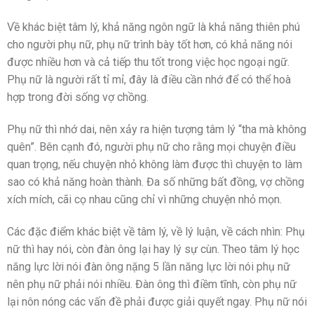
Về khác biệt tâm lý, khả năng ngôn ngữ là khả năng thiên phú
cho người phụ nữ, phụ nữ trình bày tốt hơn, có khả năng nói
được nhiều hơn và cả tiếp thu tốt trong việc học ngoại ngữ.
Phụ nữ là người rất tỉ mỉ, đây là điều cần nhớ để có thể hoà
hợp trong đời sống vợ chồng.
Phụ nữ thì nhớ dai, nên xảy ra hiện tượng tâm lý “tha mà không
quên”. Bên cạnh đó, người phụ nữ cho rằng mọi chuyện điều
quan trọng, nếu chuyện nhỏ không làm được thì chuyện to làm
sao có khả năng hoàn thành. Đa số những bất đồng, vợ chồng
xích mích, cãi cọ nhau cũng chỉ vì những chuyện nhỏ mọn.
Các đặc điểm khác biệt về tâm lý, về lý luận, về cách nhìn: Phụ
nữ thì hay nói, còn đàn ông lại hay lý sự cùn. Theo tâm lý học
năng lực lời nói đàn ông nặng 5 lần năng lực lời nói phụ nữ
nên phụ nữ phải nói nhiều. Đàn ông thì điềm tĩnh, còn phụ nữ
lại nôn nóng các vấn đề phải được giải quyết ngay. Phụ nữ nói