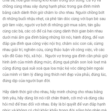
chia sẻ, hoá giải những khó khăn trong đời sống. Cả vợ và
chồng cùng nhau xây dựng hạnh phúc trong gia đình mình
bằng cách dành thời giờ chăm lo cho nhau. Người chồng bớt
đi những buổi nhậu nhẹt, cà phê tán dóc cùng với bạn bè sau
giờ làm việc, người vợ bớt đi những giờ mua sắm, tán gẫu
cùng các bà, các cô để cả hai cùng dành thời gian bên nhau
dưới mái ấm gia đình bằng những lời nói, hành động, để vun
đắp gia đình qua công việc nội trợ, chăm sóc con cái, cùmg
nhau giải trí, nghiên cứu, cùng thảo luận về công việc, về các
vấn đề Giáo Hội, xã hội… Người vợ trong gia đình cần phải giữ
hình ảnh của mình đúng mức, đừng quá phấn son loè loẹt mà
cũng đừng quá xuề xoà qua loa mặc kệ vóc dáng bên ngoài
của mình vì tâm lý đàng ông thích nét đẹp vửa phải, đúng lúc,
đúng dịp của người bạn đời.
Hãy dành thời giờ cho nhau, hãy minh chứng cho nhau bằng
tình yêu, hãy dùng lời nói rất chân thành, cởi mở và dùng câu
hỏi mở để trao đổi với nhau. Đây là bí quyết để vun đắp hạnh
phúc và không có chữ khắc khẩu trong đời sống hôn nhân mà