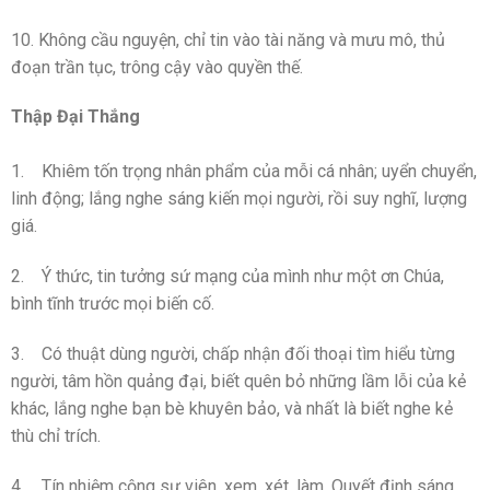
10. Không cầu nguyện, chỉ tin vào tài năng và mưu mô, thủ
đoạn trần tục, trông cậy vào quyền thế.
Thập Đại Thắng
1. Khiêm tốn trọng nhân phẩm của mỗi cá nhân; uyển chuyển,
linh động; lắng nghe sáng kiến mọi người, rồi suy nghĩ, lượng
giá.
2. Ý thức, tin tưởng sứ mạng của mình như một ơn Chúa,
bình tĩnh trước mọi biến cố.
3. Có thuật dùng người, chấp nhận đối thoại tìm hiểu từng
người, tâm hồn quảng đại, biết quên bỏ những lầm lỗi của kẻ
khác, lắng nghe bạn bè khuyên bảo, và nhất là biết nghe kẻ
thù chỉ trích.
4. Tín nhiệm cộng sự viên, xem, xét, làm. Quyết định sáng