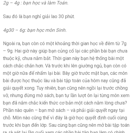
2g – 4g : bạn học và làm Toán.
Sau đó là bạn nghỉ giải lao 30 phút.
4g30 – 6g: bạn học môn Sinh.
Ngoài ra, bạn còn có một khoảng thời gian học về đêm từ 7g
– 9g. Hai giờ này giúp bạn củng cố lại các phần bài bạn chưa
thuộc kỹ, chưa nắm bắt. Thời gian này bạn hệ thống bài một
cách chắc chắn hơn. Và trước khi lên giường ngủ, bạn còn có
một giờ nữa để nhẩm lại bài. Bây giờ trước mặt bạn, các môn
bài được học thuộc làu và bài tập toán của hôm nay cũng đã
giải quyết xong. Tuy nhiên, bạn cũng nên ngồi lại trước chồng
vở, nhưng đừng mở sách, bạn tự lần lượt ôn lại từng môn xem
bạn đã nắm chắc kiến thức cơ bản một cách nằm lòng chưa?
Phần nào quên – bạn mở sách – và phải giải quyết ngay tại
chỗ. Môn nào cũng thế vì đây là giờ học quyết định cuối cùng
trước khi bạn đến lớp. Sau cùng bạn cũng nên mở bài tập toán
ra, rà xét lại lần cuối xem các phần bài tập bạn làm có chính