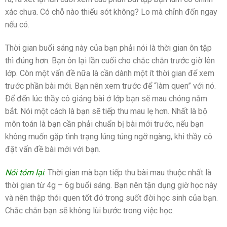
xác chưa. Có chỗ nào thiếu sót không? Lo mà chỉnh đốn ngay
nếu có.
Thời gian buổi sáng này của bạn phải nói là thời gian ôn tập
thì đúng hơn. Bạn ôn lại lần cuối cho chắc chắn trước giờ lên
lớp. Còn một vấn đề nữa là cần dành một ít thời gian để xem
trước phần bài mới. Bạn nên xem trước để “làm quen” với nó.
Ðể đến lúc thầy cô giảng bài ở lớp bạn sẽ mau chóng nắm
bắt. Nói một cách là bạn sẽ tiếp thu mau lẹ hơn. Nhất là bộ
môn toán là bạn cần phải chuẩn bị bài mới trước, nếu bạn
không muốn gặp tình trạng lúng túng ngỡ ngàng, khi thầy cô
đặt vấn đề bài mới với bạn.
Nói tóm lại
: Thời gian mà bạn tiếp thu bài mau thuộc nhất là
thời gian từ 4g – 6g buổi sáng. Bạn nên tận dụng giờ học này
và nên thập thói quen tốt đó trong suốt đời học sinh của bạn.
Chắc chắn bạn sẽ không lùi bước trong việc học.