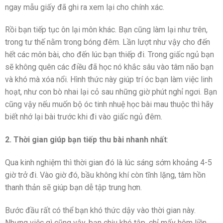
ngay mẫu giấy đã ghi ra xem lại cho chính xác.
Rồi bạn tiếp tục ôn lại môn khác. Bạn cũng làm lại như trên,
trong tư thế nằm trong bóng đêm. Lần lượt như vậy cho đến
hết các môn bài, cho đến lúc bạn thiếp đi. Trong giấc ngủ bạn
sẽ không quên các điều đã học nó khắc sâu vào tâm não bạn
và khó mà xóa nổi. Hình thức này giúp trí óc bạn làm việc linh
hoạt, như con bò nhai lại cỏ sau những giờ phút nghỉ ngơi. Bạn
cũng vậy nếu muốn bộ óc tinh nhuệ học bài mau thuộc thì hãy
biết nhớ lại bài trước khi đi vào giấc ngủ đêm.
2. Thời gian giúp bạn tiếp thu bài nhanh nhất
:
Qua kinh nghiệm thì thời gian đó là lúc sáng sớm khoảng 4-5
giờ trở đi. Vào giờ đó, bầu không khí còn tĩnh lặng, tâm hồn
thanh thản sẽ giúp bạn dễ tập trung hơn.
Bước đầu rất có thể bạn khó thức dậy vào thời gian này.
Nhưng việc gì cũng vậy, bạn chịu khó tập, chỉ mấy hôm liền