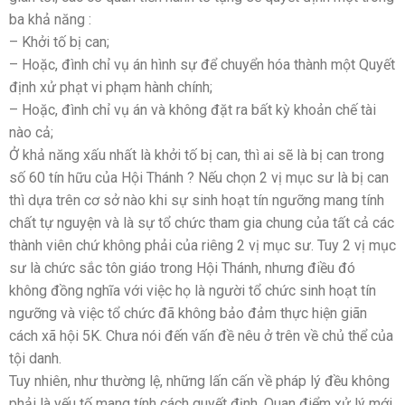
ba khả năng :
– Khởi tố bị can;
– Hoặc, đình chỉ vụ án hình sự để chuyển hóa thành một Quyết
định xử phạt vi phạm hành chính;
– Hoặc, đình chỉ vụ án và không đặt ra bất kỳ khoản chế tài
nào cả;
Ở khả năng xấu nhất là khởi tố bị can, thì ai sẽ là bị can trong
số 60 tín hữu của Hội Thánh ? Nếu chọn 2 vị mục sư là bị can
thì dựa trên cơ sở nào khi sự sinh hoạt tín ngưỡng mang tính
chất tự nguyện và là sự tổ chức tham gia chung của tất cả các
thành viên chứ không phải của riêng 2 vị mục sư. Tuy 2 vị mục
sư là chức sắc tôn giáo trong Hội Thánh, nhưng điều đó
không đồng nghĩa với việc họ là người tổ chức sinh hoạt tín
ngưỡng và việc tổ chức đã không bảo đảm thực hiện giãn
cách xã hội 5K. Chưa nói đến vấn đề nêu ở trên về chủ thể của
tội danh.
Tuy nhiên, như thường lệ, những lấn cấn về pháp lý đều không
phải là yếu tố mang tính cách quyết định. Quan điểm xử lý mới