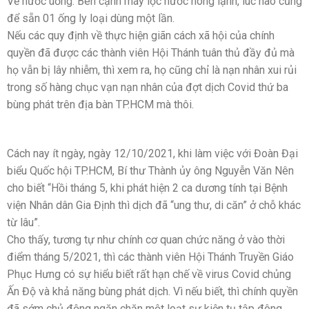
Về nước uống. Bên cạnh máy lọc nước nóng lạnh, lúc nào cũng
để sẵn 01 ống ly loại dùng một lần.
Nếu các quy định về thực hiện giãn cách xã hội của chính
quyền đã được các thành viên Hội Thánh tuân thủ đầy đủ mà
họ vẫn bị lây nhiễm, thì xem ra, họ cũng chỉ là nạn nhân xui rủi
trong số hàng chục vạn nạn nhân của đợt dịch Covid thứ ba
bùng phát trên địa bàn TP.HCM mà thôi.
Cách nay ít ngày, ngày 12/10/2021, khi làm việc với Đoàn Đại
biểu Quốc hội TP.HCM, Bí thư Thành ủy ông Nguyễn Văn Nên
cho biết “Hồi tháng 5, khi phát hiện 2 ca dương tính tại Bệnh
viện Nhân dân Gia Định thì dịch đã “ung thư, di căn” ở chỗ khác
từ lâu”.
Cho thấy, tương tự như chính cơ quan chức năng ở vào thời
điểm tháng 5/2021, thì các thành viên Hội Thánh Truyền Giáo
Phục Hưng có sự hiểu biết rất hạn chế về virus Covid chủng
Ấn Độ và khả năng bùng phát dịch. Vì nếu biết, thì chính quyền
đã sớm chủ động ngăn chặn một loạt sự kiện tụ tập đông