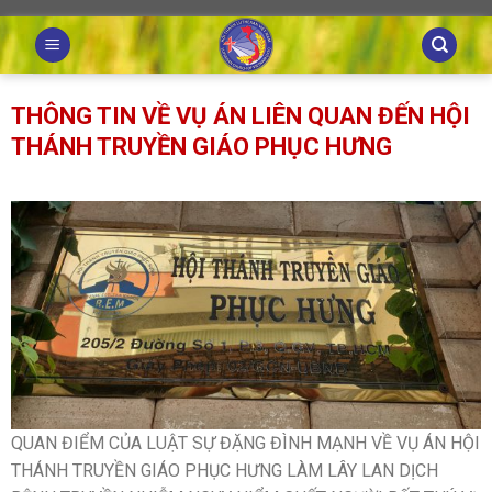
Skip
to
content
THÔNG TIN VỀ VỤ ÁN LIÊN QUAN ĐẾN HỘI
THÁNH TRUYỀN GIÁO PHỤC HƯNG
QUAN ĐIỂM CỦA LUẬT SỰ ĐẶNG ĐÌNH MẠNH VỀ VỤ ÁN HỘI
THÁNH TRUYỀN GIÁO PHỤC HƯNG LÀM LÂY LAN DỊCH