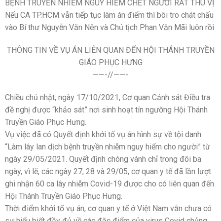
BỆNH TRUYỀN NHIỄM NGUY HIỂM CHẾT NGƯỜI RẤT THÚ VỊ
Nếu CA TP.HCM vẫn tiếp tục làm án điểm thì bôi tro chát chấu
vào Bí thư Nguyễn Văn Nên và Chủ tịch Phan Văn Mãi luôn rồi
THÔNG TIN VỀ VỤ ÁN LIÊN QUAN ĐẾN HỘI THÁNH TRUYỀN
GIÁO PHỤC HƯNG
——-//——-
Chiều chủ nhật, ngày 17/10/2021, Cơ quan Cảnh sát Điều tra
đề nghị được “khảo sát” nơi sinh hoạt tín ngưỡng Hội Thánh
Truyền Giáo Phục Hưng.
Vụ việc đã có Quyết định khởi tố vụ án hình sự về tội danh
“Làm lây lan dịch bệnh truyền nhiễm nguy hiểm cho người” từ
ngày 29/05/2021. Quyết định chóng vánh chỉ trong đôi ba
ngày, vì lẽ, các ngày 27, 28 và 29/05, cơ quan y tế đã lần lượt
ghi nhận 60 ca lây nhiễm Covid-19 được cho có liên quan đến
Hội Thánh Truyền Giáo Phục Hưng.
Thời điểm khởi tố vụ án, cơ quan y tế ở Việt Nam vẫn chưa có
sự hiểu biết đầy đủ về các đặc điểm của virus Covid chủng