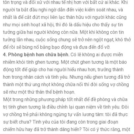
tôn trọng và đối xử với nhau tế nhị hơn với bất cứ ai khác. Khi
người ta bắt đầu nghi ngờ dẫn đến việc kiểm soát nhau, và
nhất là để cắt đứt mọi liên lạc thân hữu với người khác cũng
như mọi sinh hoạt xã hội, thì đó là dấu hiệu cho thấy sự tin
tưởng giữa hai người không còn nữa. Một khi không còn tin
tưởng lẫn nhau, cuộc sống chung sẽ trở nên ngột ngạt, khó thở
để rồi sẽ bùng nổ bằng bạo động và đưa đến đổ vỡ.
4. Phòng bệnh hơn chữa bệnh.
Có lẽ không ai được miễn
nhiễm khỏi tính ghen tương. Một chút ghen tương là một báo
động tốt để giúp cho hai người hiểu nhau hơn, trưởng thành
hơn trong nhân cách và tình yêu. Nhưng nếu ghen tương đã trở
thành một thứ ung nhọt không chữa nổi thì đời sống vợ chồng
sẽ như một thứ thân thể bệnh hoạn.
Một trong những phương pháp tốt nhất để đề phòng và chữa
trị tính ghen tương là điều chỉnh lại quan niệm về tình yêu. Đôi
vợ chồng trẻ phải không ngừng tự vấn lương tâm: tôi đã thực
sự biết chưa? Tình yêu của tôi đang còn trong giai đoạn
chiếm hữu hay đã trở thành dâng hiến? Tôi có ý thức rằng, một