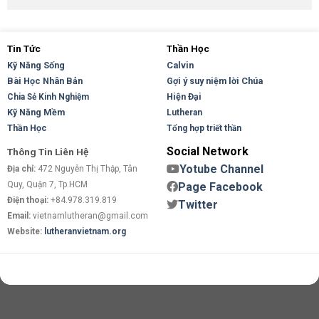
Tin Tức
Thần Học
Kỹ Năng Sống
Calvin
Bài Học Nhân Bản
Gợi ý suy niệm lời Chúa
Hiện Đại
Chia Sẻ Kinh Nghiệm
Kỹ Năng Mềm
Lutheran
Thần Học
Tổng hợp triết thần
Social Network
Thông Tin Liên Hệ
Yotube Channel
Địa chỉ:
472 Nguyễn Thị Thập, Tân
Quy, Quận 7, Tp.HCM
Page Facebook
Điện thoại:
+84.978.319.819
Twitter
Email:
vietnamlutheran@gmail.com
Website:
lutheranvietnam.org
Copyright 2026 ©
Flatsome Theme