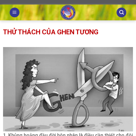
Skip
to
content
THỬ THÁCH CỦA GHEN TƯƠNG
1. Khủng hoảng đầu đời hôn nhân là điều cần thiết cho đôi