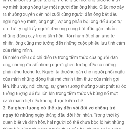
vợ mình trong vòng tay một người đàn ông khác. Giấc mơ xảy
ra thường xuyên đến nỗi cuối cùng người đàn ông bắt đầu
nghi ngờ vợ mình, ông nghĩ, vợ ông phản bội ông để được tự
do. Từ ý nghĩ ấy người đàn ông cũng bắt đầu gặm nhấm
những đắng cay trong tâm hồn. Rồi như một phản ứng tự
nhiên, ông cũng mơ tưởng đến những cuộc phiêu lưu tình cảm
của riêng mình.
Dĩ nhiên điều đó chỉ diễn ra trong tiềm thức của người đàn
ông, nhưng đa số những người ghen tương đều có những
phản ứng tương tự. Người ta thường gán cho người phối ngẫu
của mình những động thái mà chính tiềm thức của mình gợi
lên. Như vậy, nói chung, sự ghen tương thường xuất phát từ óc
tưởng tượng để rồi lớn lên trong tiềm thức và bùng nổ một
cách mãnh liệt nếu không được kiềm chế.
2. Sự ghen tương có thể xảy đến với đôi vợ chồng trẻ
ngay từ nhữn
g
ngày tháng đầu đời hôn nhân. Trong thời kỳ
quen biết và đính hôn, hai người có thể chưa bộc lộ hết những