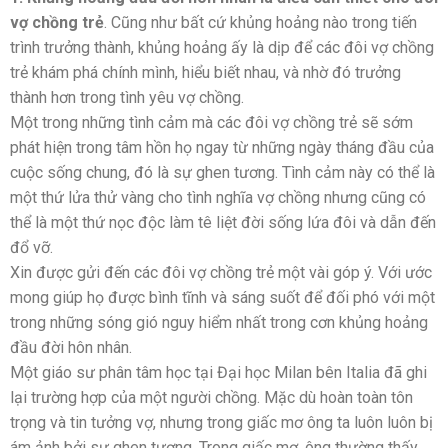
vợ chồng trẻ
. Cũng như bất cứ khủng hoảng nào trong tiến
trình trưởng thành, khủng hoảng ấy là dịp để các đôi vợ chồng
trẻ khám phá chính mình, hiểu biết nhau, và nhờ đó trưởng
thành hơn trong tình yêu vợ chồng.
Một trong những tình cảm mà các đôi vợ chồng trẻ sẽ sớm
phát hiện trong tâm hồn họ ngay từ những ngày tháng đầu của
cuộc sống chung, đó là sự ghen tương. Tình cảm này có thể là
một thứ lửa thử vàng cho tình nghĩa vợ chồng nhưng cũng có
thể là một thứ nọc độc làm tê liệt đời sống lứa đôi và dẫn đến
đổ vỡ.
Xin được gửi đến các đôi vợ chồng trẻ một vài góp ý. Với ước
mong giúp họ được bình tĩnh và sáng suốt để đối phó với một
trong những sóng gió nguy hiểm nhất trong cơn khủng hoảng
đầu đời hôn nhân.
Một giáo sư phân tâm học tại Đại học Milan bên Italia đã ghi
lại trường hợp của một người chồng. Mặc dù hoàn toàn tôn
trọng và tin tưởng vợ, nhưng trong giấc mơ ông ta luôn luôn bị
ám ảnh bởi sự ghen tương. Trong giấc mơ, ông thường thấy