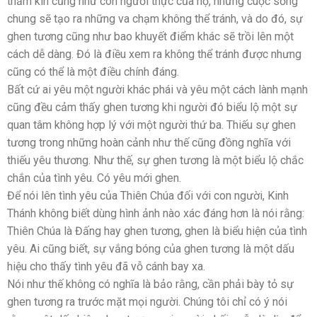
thầm kín cũng như con người thực của họ, nhưng cuộc sống
chung sẽ tạo ra những va chạm không thể tránh, và do đó, sự
ghen tương cũng như bao khuyết điểm khác sẽ trồi lên một
cách dễ dàng. Đó là điều xem ra không thể tránh được nhưng
cũng có thể là một điều chính đáng.
Bất cứ ai yêu một người khác phái và yêu một cách lành mạnh
cũng đều cảm thấy ghen tương khi người đó biểu lộ một sự
quan tâm không hợp lý với một người thứ ba. Thiếu sự ghen
tương trong những hoàn cảnh như thế cũng đồng nghĩa với
thiếu yêu thương. Như thế, sự ghen tương là một biểu lộ chắc
chắn của tình yêu. Có yêu mới ghen.
Để nói lên tình yêu của Thiên Chúa đối với con người, Kinh
Thánh không biết dùng hình ảnh nào xác đáng hơn là nói rằng:
Thiên Chúa là Đấng hay ghen tương, ghen là biểu hiện của tình
yêu. Ai cũng biết, sự vắng bóng của ghen tương là một dấu
hiệu cho thấy tình yêu đã vỗ cánh bay xa.
Nói như thế không có nghĩa là bảo rằng, cần phải bày tỏ sự
ghen tương ra trước mặt mọi người. Chúng tôi chỉ có ý nói