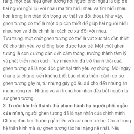
rằng, một dấu hiệu ghen tương nơi người phối ngẫu là dịp để
hai người ngồi lại với nhau mà tìm hiểu nhau và tìm hiểu nhau
hơn trong tinh thần tôn trọng sự thật và đối thoại. Như vậy,
ghen tương có thể là một dịp cần thiết để giúp hai người hiểu
nhau hơn và điều chỉnh lại cách cư xử đối với nhau.
Tựu trung, một chút ghen tương có thể là vật xúc tác cần thiết
để cho tình yêu vợ chồng luôn được tươi trẻ. Một chút ghen
tương là con đường dẫn đến cảm thông, trưởng thành tâm lý
và phát triển nhân cách. Tuy nhiên khi đã trở thành thái quá,
ghen tương sẽ là nọc độc giết hại tình yêu vợ chồng. Mỗi ngày
chúng ta chứng kiến không biết bao nhiêu thảm cảnh do sự
ghen tương gây ra, từ những gây gổ ẩu đả cho đến những án
mạng rùng rợn. Những vụ án trong hôn nhân đều bắt nguồn từ
sự ghen tương.
3. Trước khi trở thành thủ phạm hành hạ người phối ngẫu
của mình,
người ghen tương đã là nạn nhân của chính mình.
Chứng đau tim thường gắn liền với sự ghen tương. Chính trong
hệ thần kinh mà sự ghen tương tác hại nặng nề nhất. Nếu