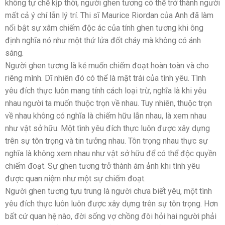
không tự chế kịp thời, người ghen tương có thể trở thành người
mất cả ý chí lẫn lý trí. Thi sĩ Maurice Riordan của Anh đã làm
nổi bật sự xâm chiếm độc ác của tính ghen tương khi ông
định nghĩa nó như một thứ lửa đốt cháy mà không có ánh
sáng.
Người ghen tương là kẻ muốn chiếm đoạt hoàn toàn và cho
riêng mình. Dĩ nhiên đó có thể là mặt trái của tình yêu. Tình
yêu đích thực luôn mang tính cách loại trừ, nghĩa là khi yêu
nhau người ta muốn thuộc trọn về nhau. Tuy nhiên, thuộc trọn
về nhau không có nghĩa là chiếm hữu lẫn nhau, là xem nhau
như vật sở hữu. Một tình yêu đích thực luôn được xây dựng
trên sự tôn trọng và tin tưởng nhau. Tôn trọng nhau thực sự
nghĩa là không xem nhau như vật sở hữu để có thể độc quyền
chiếm đoạt. Sự ghen tương trở thành ám ảnh khi tình yêu
được quan niệm như một sự chiếm đoạt.
Người ghen tương tựu trung là người chưa biết yêu, một tình
yêu đích thực luôn luôn được xây dựng trên sự tôn trọng. Hơn
bất cứ quan hệ nào, đời sống vợ chồng đòi hỏi hai người phải