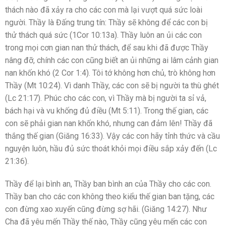
thách nào đã xảy ra cho các con mà lại vượt quá sức loài
người. Thầy là Đấng trung tín: Thầy sẽ không để các con bị
thử thách quá sức (1Cor 10:13a). Thầy luôn an ủi các con
trong mọi cơn gian nan thử thách, để sau khi đã được Thầy
nâng đỡ, chính các con cũng biết an ủi những ai lâm cảnh gian
nan khốn khó (2 Cor 1:4). Tôi tớ không hơn chủ, trò không hơn
Thầy (Mt 10:24). Vì danh Thầy, các con sẽ bị người ta thù ghét
(Lc 21:17). Phúc cho các con, vì Thầy mà bị người ta sỉ vả,
bách hại và vu khống đủ điều (Mt 5:11). Trong thế gian, các
con sẽ phải gian nan khốn khó, nhưng can đảm lên! Thầy đã
thắng thế gian (Giăng 16:33). Vậy các con hãy tỉnh thức và cầu
nguyện luôn, hầu đủ sức thoát khỏi mọi điều sắp xảy đến (Lc
21:36).
Thầy để lại bình an, Thầy ban bình an của Thầy cho các con.
Thầy ban cho các con không theo kiểu thế gian ban tặng, các
con đừng xao xuyến cũng đừng sợ hãi. (Giăng 14:27). Như
Cha đã yêu mến Thầy thế nào, Thầy cũng yêu mến các con