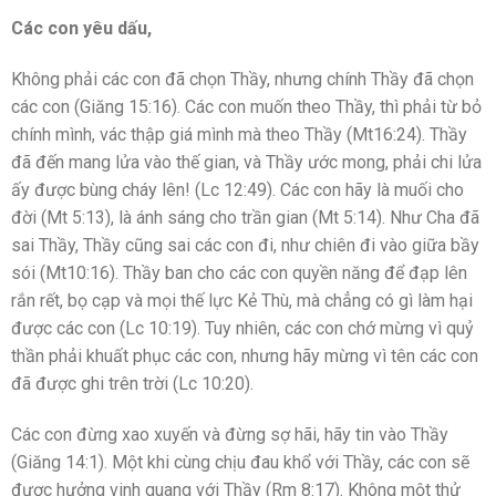
Các con yêu dấu,
Không phải các con đã chọn Thầy, nhưng chính Thầy đã chọn
các con (Giăng 15:16). Các con muốn theo Thầy, thì phải từ bỏ
chính mình, vác thập giá mình mà theo Thầy (Mt16:24). Thầy
đã đến mang lửa vào thế gian, và Thầy ước mong, phải chi lửa
ấy được bùng cháy lên! (Lc 12:49). Các con hãy là muối cho
đời (Mt 5:13), là ánh sáng cho trần gian (Mt 5:14). Như Cha đã
sai Thầy, Thầy cũng sai các con đi, như chiên đi vào giữa bầy
sói (Mt10:16). Thầy ban cho các con quyền năng để đạp lên
rắn rết, bọ cạp và mọi thế lực Kẻ Thù, mà chẳng có gì làm hại
được các con (Lc 10:19). Tuy nhiên, các con chớ mừng vì quỷ
thần phải khuất phục các con, nhưng hãy mừng vì tên các con
đã được ghi trên trời (Lc 10:20).
Các con đừng xao xuyến và đừng sợ hãi, hãy tin vào Thầy
(Giăng 14:1). Một khi cùng chịu đau khổ với Thầy, các con sẽ
được hưởng vinh quang với Thầy (Rm 8:17). Không một thử