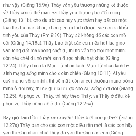
như vậy (Giăng 15:9a). Thầy vẫn yêu thương những kẻ thuộc
về Thầy còn ở thế gian, và Thầy yêu thương họ đến cùng
(Giăng 13:1b), cho dù trời cao hay vực thẳm hay bất cứ một
loài thọ tạo nào khác, không có gì tách được các con ra khỏi
tình yêu của Thầy (Rm 8:39). Thầy sẽ không để các con mồ
côi (Giăng 14:18a). Thầy bảo thật các con, nếu hạt lúa gieo
vào lòng đất mà không chết đi, thì nó vẫn trơ trọi một mình;
còn nếu chết đi, nó mới sinh được nhiều hạt khác (Giăng
12:24). Thầy chính là Mục Tử nhân lành. Mục Tử nhân lành hy
sinh mạng sống mình cho đoàn chiên (Giăng 10:11). Ai yêu
quý mạng sống mình, thì sẽ mất; còn ai coi thường mạng sống
mình ở đời này, thì sẽ giữ lại được cho sự sống đời đời (Giăng
12:25). Ai phục vụ Thầy, thì hãy theo Thầy; và Thầy ở đâu, kẻ
phục vụ Thầy cũng sẽ ở đó. (Giăng 12:26a)
Bây giờ, tâm hồn Thầy xao xuyến! Thầy biết nói gì đây? (Giăng
12:27a) Thầy ban cho các con một điều răn mới là các con hãy
yêu thương nhau, như Thầy đã yêu thương các con (Giăng