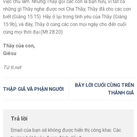
việc chủ làm. Nhưng Thầy gọi các con là bạn hữu, vì tất cả
những gì Thầy nghe được nơi Cha Thầy, Thầy đã cho các con
biết (Giăng 15:15). Hãy ở lại trong tình yêu của Thầy (Giăng
15:9b), và đây, Thầy ở cùng các con mọi ngày cho đến cuối
cùng mọi thời đại.(Mt 28:20).
Thầy của con,
Giêsu
Từ tl.net
BẢY LỜI CUỐI CÙNG TRÊN
THẬP GIÁ VÀ PHẬN NGƯỜI
THÁNH GIÁ
Trả lời
Email của bạn sẽ không được hiển thị công khai.
Các