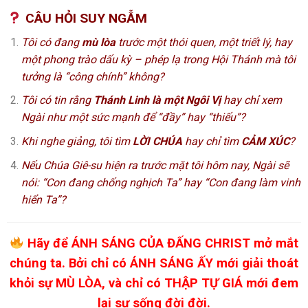
CÂU HỎI SUY NGẪM
Tôi có đang
mù lòa
trước một thói quen, một triết lý, hay
một phong trào dấu kỳ – phép lạ trong Hội Thánh mà tôi
tưởng là “công chính” không?
Tôi có tin rằng
Thánh Linh là một Ngôi Vị
hay chỉ xem
Ngài như một sức mạnh để “đầy” hay “thiếu”?
Khi nghe giảng, tôi tìm
LỜI CHÚA
hay chỉ tìm
CẢM XÚC
?
Nếu Chúa Giê-su hiện ra trước mặt tôi hôm nay, Ngài sẽ
nói: “Con đang chống nghịch Ta” hay “Con đang làm vinh
hiển Ta”?
Hãy để ÁNH SÁNG CỦA ĐẤNG CHRIST mở mắt
chúng ta. Bởi chỉ có ÁNH SÁNG ẤY mới giải thoát
khỏi sự MÙ LÒA, và chỉ có THẬP TỰ GIÁ mới đem
lại sự sống đời đời.