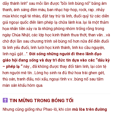
dẫy thánh linh” sau mỗi lần được “bồi linh bùng nổ” bằng âm
thanh, ánh sáng đèn màu, ban nhạc hip-hop, rock, rap…nhảy
múa khóc ngã té nhào, đặt tay trừ tà linh, đuổi quỷ từ các diễn
giả ngoại quốc đến làm phép lạ chữa lành kia..lại là một thảm
họa nhãn tiền xảy ra là những phòng nhóm trống rỗng trong
ngày Chúa Nhật; các lớp học kinh thánh thưa thớt, than vãn….và
chờ đợi lần sau chương trình sẽ bùng nổ hơn nữa để đến đuổi
tà linh yếu đuối, linh lười học kinh thánh, linh ko cầu nguyện,
linh ngủ gật….”.
Đời sống những người đi theo lãnh đạo
giáo hội đang sống và duy trì đức tin dựa vào các “dấu kỳ
– phép lạ “
này , đã không được thay đổi tâm linh, lại còn tệ
hơn người mê tín…Lòng họ sinh ra đủ thứ hoa trái ghen gét,
thù oán, tranh đấu, nói xấu, ngoại tình v.v…bùng nổ sau tấm
màn sân khấu hôm qua.
TIN MỪNG TRONG BÓNG TỐI
Nhưng cũng giống như Phao-lô, khi còn
mù lòa trên đường