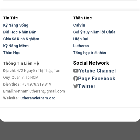
Tin Tức
Thần Học
Kỹ Năng Sống
Calvin
Bài Học Nhân Bản
Gợi ý suy niệm lời Chúa
Hiện Đại
Chia Sẻ Kinh Nghiệm
Kỹ Năng Mềm
Lutheran
Thần Học
Tổng hợp triết thần
Social Network
Thông Tin Liên Hệ
Yotube Channel
Địa chỉ:
472 Nguyễn Thị Thập, Tân
Quy, Quận 7, Tp.HCM
Page Facebook
Điện thoại:
+84.978.319.819
Twitter
Email:
vietnamlutheran@gmail.com
Website:
lutheranvietnam.org
Copyright 2026 ©
Flatsome Theme