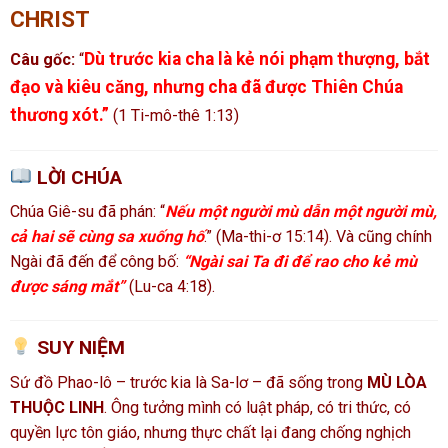
CHRIST
Dù trước kia cha là kẻ nói phạm thượng, bắt
Câu gốc:
“
đạo và kiêu căng, nhưng cha đã được Thiên Chúa
thương xót.”
(1 Ti-mô-thê 1:13)
LỜI CHÚA
Chúa Giê-su đã phán: “
Nếu một người mù dẫn một người mù,
cả hai sẽ cùng sa xuống hố
.” (Ma-thi-ơ 15:14). Và cũng chính
Ngài đã đến để công bố:
“Ngài sai Ta đi để rao cho kẻ mù
được sáng mắt”
(Lu-ca 4:18).
SUY NIỆM
Sứ đồ Phao-lô – trước kia là Sa-lơ – đã sống trong
MÙ LÒA
THUỘC LINH
. Ông tưởng mình có luật pháp, có tri thức, có
quyền lực tôn giáo, nhưng thực chất lại đang chống nghịch