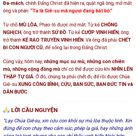
Đa-mách
, chính Đấng Christ đã hiện ra, quật ngã ông, mở mắt
ông và phán:
“Ta là Giê-su mà ngươi đang bắt bớ.”
Từ chỗ
MÙ LÒA
, Phao-lô được mở mắt. Từ kẻ
CHỐNG
NGHỊCH
, ông trở thành
SỨ ĐỒ
. Từ kẻ
CƯỚP VINH HIỂN
, ông
trở thành
KẺ RAO TRUYỀN VINH HIỂN
. Và ông đã phải
CHẾT
ĐI CON NGƯỜI CŨ
, để sống lại trong Đấng Christ.
Cũng vậy, hôm nay,
những mục sư mù, những con chiên
mù, những cộng đồng mù
chỉ có thể được cứu khi
NHÌN LÊN
THẬP TỰ GIÁ
. Ở đó, chúng ta phải chết đi, để rồi được Chúa
Giê-su
XƯNG CÔNG BÌNH, CỨU, BAN SỨC, BAN ĐỨC TIN và
DẪN BƯỚC
.
LỜI CẦU NGUYỆN
“Lạy Chúa Giê-su, xin cứu con khỏi sự mù lòa thuộc linh. Xin
đừng để con chạy theo cảm xúc, phép lạ giả, hay những ánh
sáng loè loẹt, nhưng cho con chỉ thấy vinh hiển Ngài trên