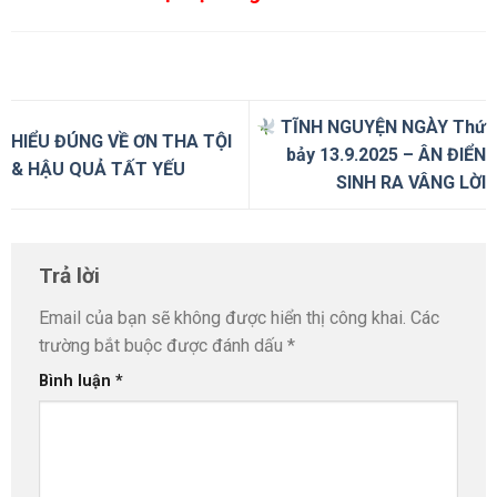
TĨNH NGUYỆN NGÀY Thứ
HIỂU ĐÚNG VỀ ƠN THA TỘI
bảy 13.9.2025 – ÂN ĐIỂN
& HẬU QUẢ TẤT YẾU
SINH RA VÂNG LỜI
Trả lời
Email của bạn sẽ không được hiển thị công khai.
Các
trường bắt buộc được đánh dấu
*
Bình luận
*