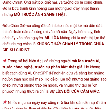
Đấng Christ. Ông bắt bớ, giết hại, và tưởng đó là công chính.
Đó là bức tranh kinh hoàng của một người đầy nhiệt thành
nhưng
MÙ TRƯỚC ÁNH SÁNG THẬT
.
Đức Chúa Giê-su cũng đã cảnh báo: nếu một kẻ mù dẫn dắt,
thì cả đoàn dân sẽ cùng rơi vào hố sâu. Ngày hôm nay, tình
cảnh ấy vẫn còn nguyên.
MÙ LÒA
không chỉ là mất thị lực thể
chất, nhưng chính là
KHÔNG THẤY CHÂN LÝ TRONG CHÚA
GIÊ-SU CHRIST
.
Trong xã hội hiện đại, có những người
mù lòa trước AI,
trước công nghệ, trước sự phân biệt thật giả
. Họ không
biết cách dùng AI, ChatGPT để nghiên cứu và sàng lọc những
nguồn thần học giả mạo. Họ dễ bị lừa bởi những bài giảng sao
chép, những phong trào bề ngoài, và những thứ gọi là “ơn
phước” nhưng thực ra chỉ là
SỰ LỪA DỐI CỦA CẢM GIÁC
.
Nhiều mục sư ngày nay cũng
mù lòa
khi dẫn dân sự đi tìm
dấu kỳ phép lạ, thay vì dẫn họ đến thập tự giá. Họ mời diễn