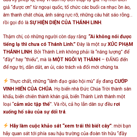
giả “được ơn” từ ngoại quốc, tổ chức các buổi ca nhạc ồn ào,
âm thanh chát chúa, ánh sáng rực rỡ, những câu hát sáo rỗng…
rồi gọi đó là
SỰ HIỆN DIỆN CỦA THÁNH LINH
.
Thậm chí, có những người còn dạy rằng:
“Ai không nói được
tiếng lạ thì chưa có Thánh Linh.”
Đây là một sự
XÚC PHẠM
THÁNH LINH
. Bởi Thánh Linh không phải là “năng lượng” để
“đầy” hay “thiếu”, mà là
MỘT NGÔI VỊ THÁNH
– ĐẤNG đến
để ngự trị, dẫn dắt, an ủi, cáo trách và đổi mới chúng ta.
Thực chất, những “lãnh đạo giáo hội mù” ấy đang
CƯỚP
VINH HIỂN CỦA CHÚA
. Họ biến nhà Đức Chúa Trời thành sân
khấu, biến chiên thành khán giả, biến Thánh Linh thành một
loại “
cảm xúc tập thể
”. Và rồi, cả họ lẫn dân sự đều
rơi
xuống hố sâu của sự dối trá
.
Hãy làm cuộc khảo sát “xem trái thì biết cây”
: mời bạn
hãy quan sát tới phía sau hậu trường của đoàn tín hữu “đầy