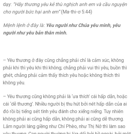
dạy:
“Hãy thương yêu kẻ thù nghịch anh em và cầu nguyện
cho người bức hại anh em”
(Ma-thi-ơ 5:44)
Mệnh lệnh ở đây là:
Yêu người như Chúa yêu mình, yêu
người như yêu bản thân mình.
– Yêu thương ở đây cũng chẳng phải chỉ là cảm xúc, không
phải khi thì yêu khi thì không; chẳng phải vui thì yêu, buồn thì
ghét; chẳng phải cảm thấy thích yêu hoặc không thích thì
không yêu.
– Yêu thương cũng không phải là ‘ưa thích’ cái hấp dẫn, hoặc
cái ‘dễ thương’. Nhiều người bị thu hút bởi nét hấp dẫn của ai
đó rồi bị tiếng sét tình yêu đánh cho xiểng niểng. Tuy nhiên
không phải ai cũng hấp dẫn, không phải ai cũng dễ thương.
Lắm người láng giềng như Chí Phèo, như Thị Nở thì làm sao
yêu thương. Con người thường bị lừa dối bởi bề ngoài, bởi một