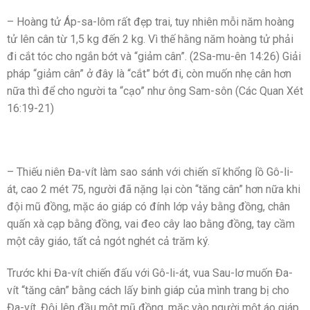
– Hoàng tử Áp-sa-lôm rất đẹp trai, tuy nhiên mỗi năm hoàng
tử lên cân từ 1,5 kg đến 2 kg. Vì thế hằng năm hoàng tử phải
đi cắt tóc cho ngắn bớt và “giảm cân”. (2Sa-mu-ên 14:26) Giải
pháp “giảm cân” ở đây là “cắt” bớt đi, còn muốn nhẹ cân hơn
nữa thì để cho người ta “cạo” như ông Sam-sôn (Các Quan Xét
16:19-21)
– Thiếu niên Đa-vít làm sao sánh với chiến sĩ khổng lồ Gô-li-
át, cao 2 mét 75, người đã nặng lại còn “tăng cân” hơn nữa khi
đội mũ đồng, mặc áo giáp có đính lớp vảy bằng đồng, chân
quấn xà cạp bằng đồng, vai đeo cây lao bằng đồng, tay cầm
một cây giáo, tất cả ngót nghét cả trăm ký.
Trước khi Đa-vít chiến đấu với Gô-li-át, vua Sau-lơ muốn Đa-
vít “tăng cân” bằng cách lấy binh giáp của mình trang bị cho
Đa-vít. Đội lên đầu một mũ đồng, mặc vào người một áo giáp,