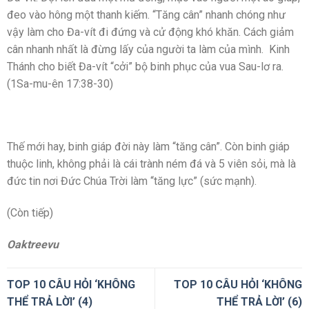
đeo vào hông một thanh kiếm. “Tăng cân” nhanh chóng như
vậy làm cho Đa-vít đi đứng và cử động khó khăn. Cách giảm
cân nhanh nhất là đừng lấy của người ta làm của mình. Kinh
Thánh cho biết Đa-vít “cởi” bộ binh phục của vua Sau-lơ ra.
(1Sa-mu-ên 17:38-30)
Thế mới hay, binh giáp đời này làm “tăng cân”. Còn binh giáp
thuộc linh, không phải là cái trành ném đá và 5 viên sỏi, mà là
đức tin nơi Đức Chúa Trời làm “tăng lực” (sức mạnh).
(Còn tiếp)
Oaktreevu
TOP 10 CÂU HỎI ‘KHÔNG
TOP 10 CÂU HỎI ‘KHÔNG
THỂ TRẢ LỜI’ (4)
THỂ TRẢ LỜI’ (6)