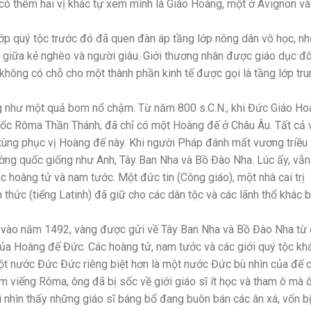
 có thêm hai vị khác tự xem mình là Giáo Hoàng, một ở Avignon v
 lớp quý tộc trước đó đã quen đàn áp tầng lớp nông dân vô học, n
 ở giữa kẻ nghèo và người giàu. Giới thương nhân được giáo dục đô
 không có chỗ cho một thành phần kinh tế được gọi là tầng lớp tr
ống như một quả bom nổ chậm. Từ năm 800 s.C.N., khi Đức Giáo H
ốc Rôma Thần Thánh, đã chỉ có một Hoàng đế ở Châu Âu. Tất cả 
 tùng phục vị Hoàng đế này. Khi người Pháp đánh mất vương triều
ường quốc giống như Anh, Tây Ban Nha và Bồ Đào Nha. Lúc ấy, vẫ
c hoàng tử và nam tước. Một đức tin (Công giáo), một nhà cai trị
ức (tiếng Latinh) đã giữ cho các dân tộc và các lãnh thổ khác b
ới vào năm 1492, vàng được gửi về Tây Ban Nha và Bồ Đào Nha từ
của Hoàng đế Đức. Các hoàng tử, nam tước và các giới quý tộc kh
t nước Đức Đức riêng biệt hơn là một nước Đức bù nhìn của đế c
 viếng Rôma, ông đã bị sốc về giới giáo sĩ ít học và tham ô mà 
i nhìn thấy những giáo sĩ báng bổ đang buôn bán các ân xá, vốn b