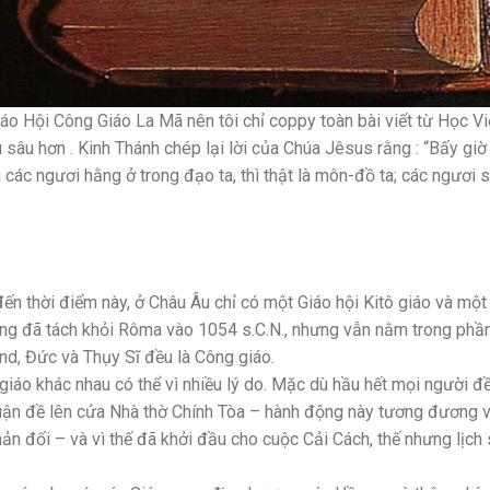
iáo Hội Công Giáo La Mã nên tôi chỉ coppy toàn bài viết từ Học V
âu hơn . Kinh Thánh chép lại lời của Chúa Jêsus rằng : “Bấy giờ
các ngươi hằng ở trong đạo ta, thì thật là môn-đồ ta; các ngươi 
ến thời điểm này, ở Châu Âu chỉ có một Giáo hội Kitô giáo và một
g đã tách khỏi Rôma vào 1054 s.C.N., nhưng vẫn nằm trong phần
nd, Đức và Thụy Sĩ đều là Công giáo.
 giáo khác nhau có thể vì nhiều lý do. Mặc dù hầu hết mọi người đ
5 luận đề lên cửa Nhà thờ Chính Tòa – hành động này tương đương 
n đối – và vì thế đã khởi đầu cho cuộc Cải Cách, thế nhưng lịch 