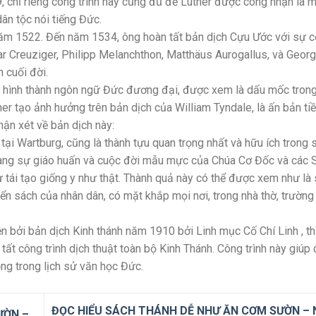
9, chỉ riêng công trình này cũng đủ để Luther được công nhận là 
ân tộc nói tiếng Đức.
năm 1522. Đến năm 1534, ông hoàn tất bản dịch Cựu Ước với sự 
 Creuziger, Philipp Melanchthon, Matthäus Aurogallus, và Geor
 cuối đời.
 hình thành ngôn ngữ Đức đương đại, được xem là dấu mốc tron
 tạo ảnh hưởng trên bản dịch của William Tyndale, là ấn bản ti
ận xét về bản dịch này:
 tại Wartburg, cũng là thành tựu quan trọng nhất và hữu ích trong 
mang sự giáo huấn và cuộc đời mẫu mực của Chúa Cơ Đốc và các 
 tái tạo giống y như thật. Thành quả này có thể được xem như là 
n sách của nhân dân, có mặt khắp mọi nơi, trong nhà thờ, trường
bởi bản dịch Kinh thánh năm 1910 bởi Linh mục Cố Chí Linh , th
ất công trình dịch thuật toàn bộ Kinh Thánh. Công trình này giúp
g trong lịch sử văn học Đức.
ĐỌC HIỂU SÁCH THÁNH DỄ NHƯ ĂN CƠM SƯỜN –
ƯỜN –