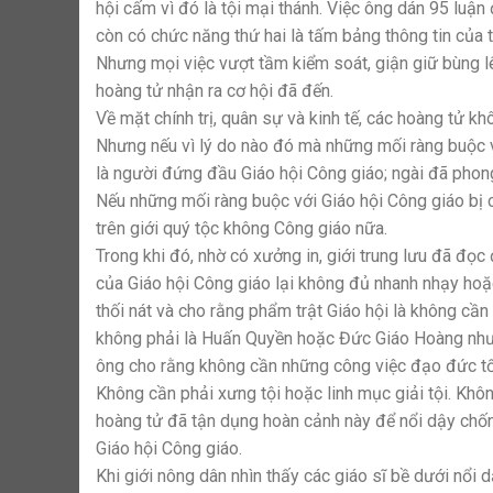
hội cấm vì đó là tội mại thánh. Việc ông dán 95 luậ
còn có chức năng thứ hai là tấm bảng thông tin của t
Nhưng mọi việc vượt tầm kiểm soát, giận giữ bùng lê
hoàng tử nhận ra cơ hội đã đến.
Về mặt chính trị, quân sự và kinh tế, các hoàng tử 
Nhưng nếu vì lý do nào đó mà những mối ràng buộc vớ
là người đứng đầu Giáo hội Công giáo; ngài đã phon
Nếu những mối ràng buộc với Giáo hội Công giáo bị 
trên giới quý tộc không Công giáo nữa.
Trong khi đó, nhờ có xưởng in, giới trung lưu đã đọc
của Giáo hội Công giáo lại không đủ nhanh nhạy hoặ
thối nát và cho rằng phẩm trật Giáo hội là không cần 
không phải là Huấn Quyền hoặc Đức Giáo Hoàng nhưng
ông cho rằng không cần những công việc đạo đức tốt l
Không cần phải xưng tội hoặc linh mục giải tội. Khô
hoàng tử đã tận dụng hoàn cảnh này để nổi dậy chố
Giáo hội Công giáo.
Khi giới nông dân nhìn thấy các giáo sĩ bề dưới nổi