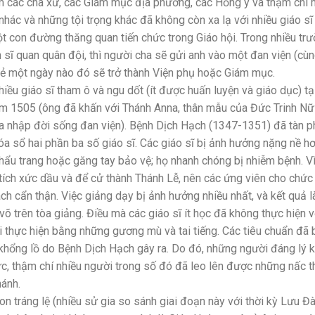
gồm các cha xứ, các Giám mục địa phương, các Hồng y và thậm chí 
hác và những tội trọng khác đã không còn xa lạ với nhiều giáo sĩ 
 con đường thăng quan tiến chức trong Giáo hội. Trong nhiều tr
 sĩ quan quân đội, thì người cha sẽ gửi anh vào một đan viện (cù
rẻ một ngày nào đó sẽ trở thành Viện phụ hoặc Giám mục.
nhiều giáo sĩ tham ô và ngu dốt (ít được huấn luyện và giáo dục) tại
m 1505 (ông đã khấn với Thánh Anna, thân mẫu của Đức Trinh Nữ
gia nhập đời sống đan viện). Bệnh Dịch Hạch (1347-1351) đã tàn p
a sổ hai phần ba số giáo sĩ. Các giáo sĩ bị ảnh hưởng nặng nề hơ
hẩu trang hoặc găng tay bảo vệ; họ nhanh chóng bị nhiễm bệnh. V
bí tích xức dầu và để cử thành Thánh Lễ, nên các ứng viên cho chức
h cẩn thận. Việc giảng dạy bị ảnh hưởng nhiều nhất, và kết quả l
 trên tòa giảng. Điều mà các giáo sĩ ít học đã không thực hiện v
 lại thực hiện bằng những gương mù và tai tiếng. Các tiêu chuẩn đã 
 khổng lồ do Bệnh Dịch Hạch gây ra. Do đó, những người đáng lý 
c, thậm chí nhiều người trong số đó đã leo lên được những nấc 
hánh.
 tráng lệ (nhiều sử gia so sánh giai đoạn này với thời kỳ Lưu Đ