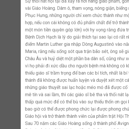
Sự thối nát nội tại đã xảy ra nơi hàng giáo phẩm, 
vài Giáo Hoàng. Dâm ô, tham vọng, nóng giận, biếng n
Phục Hưng, những người chỉ xem chức thánh như một
hợp, nếu con cái không có đủ phẩm chất để trở thành
một món tiền quyên góp lớn) với hy vọng rằng đứa t
Bệnh Dịch Hạch là lý do giải thích tại sao lại có rất 
điểm Martin Luther gia nhập Dòng Augustinô vào nă
Maria, rằng nếu sống sót qua trận bão sét, ông sẽ 
Châu Âu và huỷ diệt một phần ba dân số, cũng như xó
vì họ phải đi xức dầu cho người bệnh mà không có k
thiếu giáo sĩ trầm trọng để ban các bí tích, nhất là 
thánh đã không được huấn luyện và duyệt xét một các
những giáo thuyết sai lạc hoặc méo mó đã được cổ võ
mê tín và sai lầm, thì các giáo sĩ bê tha và thối nát
thấp quá mức để có thể bù vào sự thiếu thốn ơn gọi
bao giờ có thể được phong chức lại được phong chứ
Giáo hội và trở thành thành viên của phẩm trật Hội T
Sau 70 năm các Giáo Hoàng sống ở thành phố Avignon