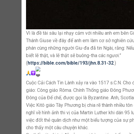
Vì là đề tài sâu lại nhạy cảm với nhiều anh em bên G
Thánh Giuse về đây để anh em làm cơ sở nghiên cứu s
phán cùng những người Giu-đa đã tin Ngài, rằng: Nếu 
biết lẽ thật, và lẽ thật sẽ buông-tha các ngươi.”
(
https://bible.com/bible/193/jhn.8.31-32
.)
Cuộc Cải Cách Tin Lành xảy ra vào 1517 s.C.N. Cho đ
giáo: Công giáo Rôma. Chính Thống giáo Đông Phươn
Đông của Đế chế, được gọi là Byzantine. Anh, Scotla
Việc Kitô giáo Tây Phương bị chia rẽ thành nhiều tôn
nghĩ về hình ảnh thi vị của Martin Luther khi dán 9
việc đốt thẻ quân dịch như một biểu tượng của sự phả
cho thấy một câu chuyện khác.