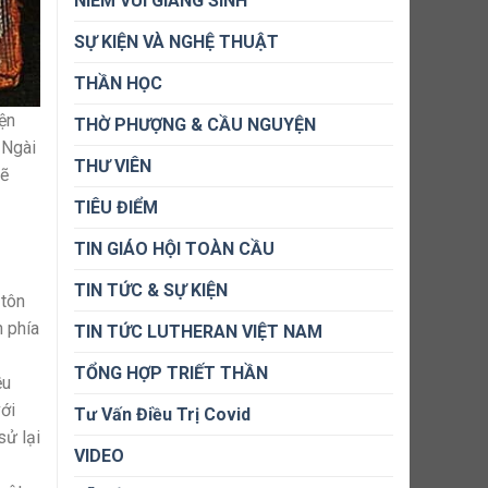
NIỀM VUI GIÁNG SINH
SỰ KIỆN VÀ NGHỆ THUẬT
THẦN HỌC
iện
THỜ PHƯỢNG & CẦU NGUYỆN
 Ngài
THƯ VIÊN
sẽ
TIÊU ĐIỂM
TIN GIÁO HỘI TOÀN CẦU
TIN TỨC & SỰ KIỆN
 tôn
 phía
TIN TỨC LUTHERAN VIỆT NAM
TỔNG HỢP TRIẾT THẦN
ều
với
Tư Vấn Điều Trị Covid
sử lại
VIDEO