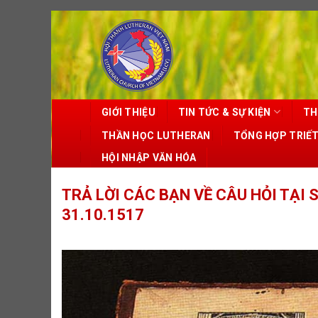
Skip
to
content
GIỚI THIỆU
TIN TỨC & SỰ KIỆN
TH
THẦN HỌC LUTHERAN
TỔNG HỢP TRIẾ
HỘI NHẬP VĂN HÓA
TRẢ LỜI CÁC BẠN VỀ CÂU HỎI TẠI
31.10.1517