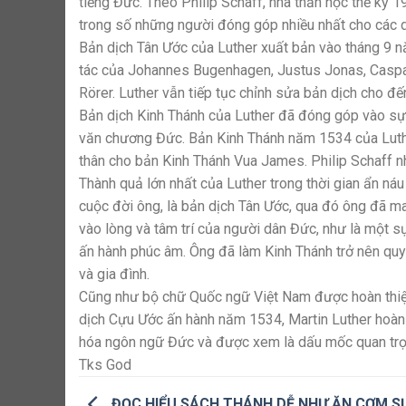
tiếng Đức. Theo Philip Schaff, nhà thần học thế kỷ 1
trong số những người đóng góp nhiều nhất cho các d
Bản dịch Tân Ước của Luther xuất bản vào tháng 9 
tác của Johannes Bugenhagen, Justus Jonas, Caspar
Rörer. Luther vẫn tiếp tục chỉnh sửa bản dịch cho đến
Bản dịch Kinh Thánh của Luther đã đóng góp vào sự
văn chương Đức. Bản Kinh Thánh năm 1534 của Luther
thân cho bản Kinh Thánh Vua James. Philip Schaff nh
Thành quả lớn nhất của Luther trong thời gian ẩn náu
cuộc đời ông, là bản dịch Tân Ước, qua đó ông đã 
vào lòng và tâm trí của người dân Đức, như là một sự
ấn hành phúc âm. Ông đã làm Kinh Thánh trở nên quyể
và gia đình.
Cũng như bộ chữ Quốc ngữ Việt Nam được hoàn thiện 
dịch Cựu Ước ấn hành năm 1534, Martin Luther hoàn t
hóa ngôn ngữ Đức và được xem là dấu mốc quan trọn
Tks God
ĐỌC HIỂU SÁCH THÁNH DỄ NHƯ ĂN CƠM S