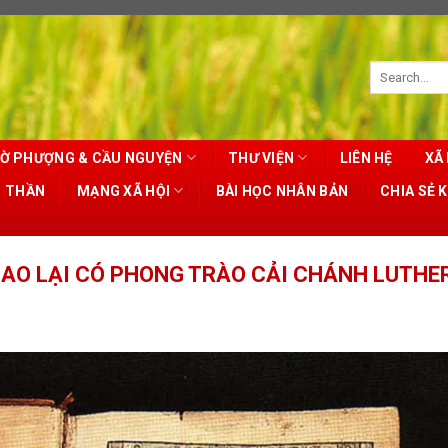
Ờ PHƯỢNG & CẦU NGUYỆN
THƯ VIỆN
LIÊN HỆ
XÃ 
T THẦN
MẠNG XÃ HỘI
BÀI HỌC NHÂN BẢN
CHIA SẺ 
 SAO LẠI CÓ PHONG TRÀO CẢI CHÁNH LUTH