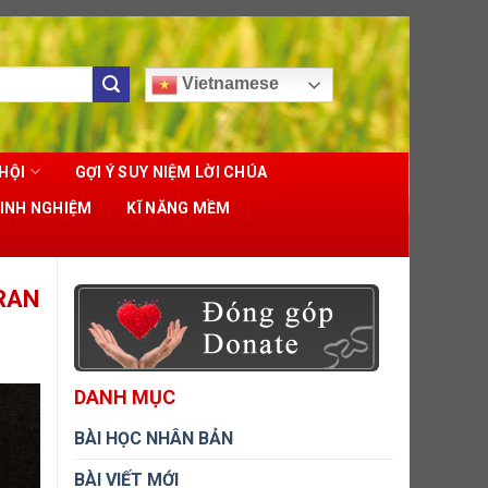
Vietnamese
HỘI
GỢI Ý SUY NIỆM LỜI CHÚA
KINH NGHIỆM
KĨ NĂNG MỀM
ERAN
DANH MỤC
BÀI HỌC NHÂN BẢN
BÀI VIẾT MỚI