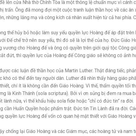
n đề lên cửa Nhà thờ Chính Tòa là một thông lệ chuẩn mực vì cánh 
hị trấn. Ông đã mong đợi một cuộc tranh luận thần học về các ân 
n, những lăng mạ và công kích cá nhân xuất hiện từ cả hai phía. 
không thể hủy bỏ hoặc làm suy yếu quyền lực Hoàng đế áp đặt trên 
i Đế chế trở nên suy yếu, thì đó sẽ là lợi thế của họ. Đức Giáo 
g vương cho Hoàng đế và ông có quyền trên giới quý tộc Công gi
cắt đứt, thì quyền lực của Hoàng đế Công giáo sẽ không có ảnh 
 được các luận đề thần học của Martin Luther. Thật đáng tiếc, phả
c khó có thể đến tay người dân. Luther đã nhìn thấy hàng giáo p
thiết, chí ít là không cần đến Giáo Hoàng. Vì thế, thẩm quyền tối 
 là Kinh Thánh (sola scriptura). Bởi vì ơn sủng bị đem ra mua b
ành nữa, vì thế khẩu hiệu sola fide hoặc “chỉ có đức tin” ra đời.
ng cần Huấn Quyền hoặc phẩm trật. Đức tin Tin Lành đã ra đời. Cá
ng quyền lực Hoàng đế vốn có quan hệ mật thiết với Giáo Hoàng v
 dậy chống lại Giáo Hoàng và các Giám mục, các hoàng tử và nam 