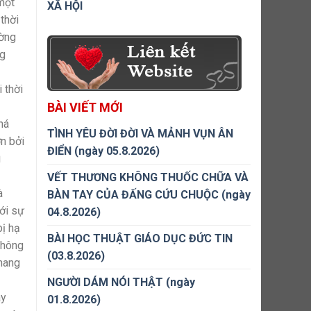
một
XÃ HỘI
thời
ường
ng
 thời
BÀI VIẾT MỚI
há
TÌNH YÊU ĐỜI ĐỜI VÀ MẢNH VỤN ÂN
n bởi
ĐIỂN (ngày 05.8.2026)
ì
VẾT THƯƠNG KHÔNG THUỐC CHỮA VÀ
à
BÀN TAY CỦA ĐẤNG CỨU CHUỘC (ngày
ới sự
04.8.2026)
bị hạ
BÀI HỌC THUẬT GIÁO DỤC ĐỨC TIN
không
(03.8.2026)
thang
NGƯỜI DÁM NÓI THẬT (ngày
ày
01.8.2026)