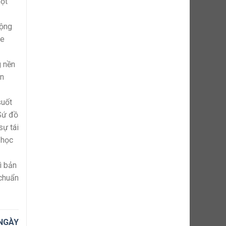
một
cộng
ge
g nền
ền
suốt
Sứ đồ
sự tái
 học
ì bản
 chuẩn
 NGÀY