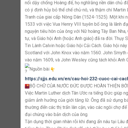
nổi dậy chống Hoàng đế, họ nghĩrằng nền dân chủ đã 
có ý định hủy bỏ thể chế chủ-nô, và thậm chí Martin
Tranh của giai cấp Nông Dân (1524-1525). Một khi n
1533 với việc Vua Henry VIII tuyên bố ông là lãnh đạ
nguyện tiêu hôn của ông với Nữ hoàng Tây Ban Nha, C
tự, và Giáo hội Anh (hoặc Anh giáo) đã ra đời. Thụy 
Tin Lành Calvin hoặc Giáo hội Cải Cách. Giáo hội này
Scotland với John Knox vào năm 1560. John Smyth đã
vào năm 1609, và John Wesley cũng tách khỏi Anh G
Nguồn bài
https://sjjs.edu.vn/en/cau-hoi-232-cuoc-cai-cach
BỘ CHỮ CỦA NƯỚC ĐỨC ĐƯỢC HOÀN THIỆN BỞI
Việc Martin Luther dịch Tân Ước ra tiếng Đức giúp n
giảm ảnh hưởng của giới tăng lữ. Ông đã sử dụng bản
thường đến các thị trấn lân cận, vào các ngôi chợ 
đại chúng vào bản dịch của ông.
Tận dụng thời gian nhàn rỗi khi đang ẩn náu tại Lâu