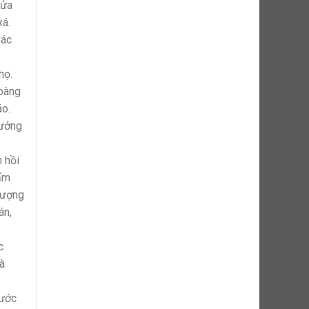
cửa
xá.
Các
họ.
Hoàng
áo.
hưởng
n hồi
hẩm
thượng
án,
c
à
tước