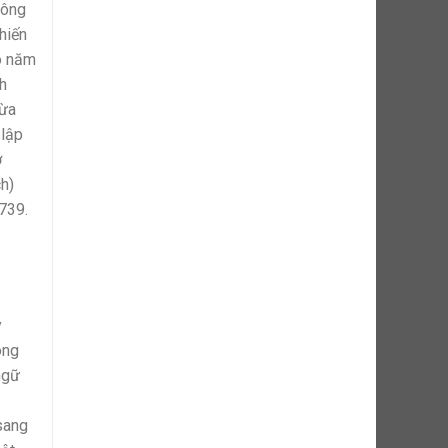
hông
hiến
ào năm
nh
hừa
 lập
ở
h)
739.
y
ông
ngữ
sang