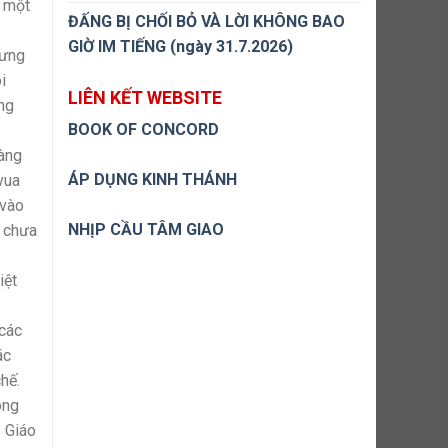
à một
ĐẤNG BỊ CHỐI BỎ VÀ LỜI KHÔNG BAO
GIỜ IM TIẾNG (ngày 31.7.2026)
hưng
i
LIÊN KẾT WEBSITE
ung
BOOK OF CONCORD
oàng
ÁP DỤNG KINH THÁNH
vua
 vào
NHỊP CẦU TÂM GIAO
n chưa
iệt
 các
ác
hế.
ông
ị Giáo