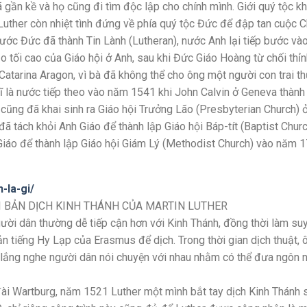
gần kề và họ cũng đi tìm độc lập cho chính mình. Giới quý tộc k
 Luther còn nhiệt tình đứng về phía quý tộc Đức để đập tan cuộc C
ước Đức đã thành Tin Lành (Lutheran), nước Anh lại tiếp bước v
o tối cao của Giáo hội ở Anh, sau khi Đức Giáo Hoàng từ chối thỉ
atarina Aragon, vì bà đã không thể cho ông một người con trai t
Sĩ là nước tiếp theo vào năm 1541 khi John Calvin ở Geneva thành
 cũng đã khai sinh ra Giáo hội Trưởng Lão (Presbyterian Church) 
 tách khỏi Anh Giáo để thành lập Giáo hội Báp-tít (Baptist Churc
iáo để thành lập Giáo hội Giám Lý (Methodist Church) vào năm 1
-la-gi/
 BẢN DỊCH KINH THÁNH CỦA MARTIN LUTHER
gười dân thường dễ tiếp cận hơn với Kinh Thánh, đồng thời làm su
 tiếng Hy Lạp của Erasmus để dịch. Trong thời gian dịch thuật, 
để lắng nghe người dân nói chuyện với nhau nhằm có thể đưa ngôn 
 đài Wartburg, năm 1521 Luther một mình bắt tay dịch Kinh Thánh 