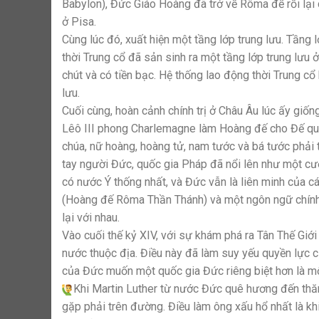
Babylon), Đức Giáo Hoàng đã trở về Rôma để rồi lại
ở Pisa.
Cùng lúc đó, xuất hiện một tầng lớp trung lưu. Tầng
thời Trung cổ đã sản sinh ra một tầng lớp trung lưu
chút và có tiền bạc. Hệ thống lao động thời Trung cổ
lưu.
Cuối cùng, hoàn cảnh chính trị ở Châu Âu lúc ấy gi
Lêô III phong Charlemagne làm Hoàng đế cho Đế qu
chúa, nữ hoàng, hoàng tử, nam tước và bá tước phải
tay người Đức, quốc gia Pháp đã nổi lên như một c
có nước Ý thống nhất, và Đức vẫn là liên minh của cá
(Hoàng đế Rôma Thần Thánh) và một ngôn ngữ chính th
lại với nhau.
Vào cuối thế kỷ XIV, với sự khám phá ra Tân Thế Gi
nước thuộc địa. Điều này đã làm suy yếu quyền lực 
của Đức muốn một quốc gia Đức riêng biệt hơn là mộ
Khi Martin Luther từ nước Đức quê hương đến thăm
gặp phải trên đường. Điều làm ông xấu hổ nhất là kh