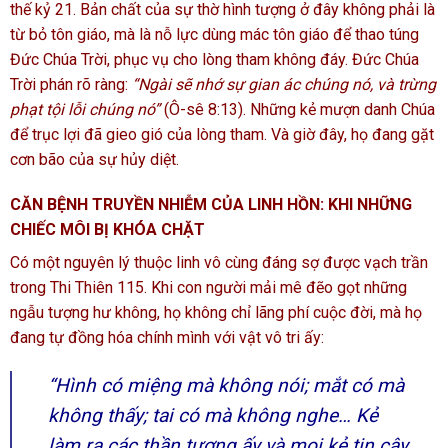
thế kỷ 21. Bản chất của sự thờ hình tượng ở đây không phải là
từ bỏ tôn giáo, mà là nỗ lực dùng mác tôn giáo để thao túng
Đức Chúa Trời, phục vụ cho lòng tham không đáy. Đức Chúa
Trời phán rõ ràng:
“Ngài sẽ nhớ sự gian ác chúng nó, và trừng
phạt tội lỗi chúng nó”
(Ô-sê 8:13). Những kẻ mượn danh Chúa
để trục lợi đã gieo gió của lòng tham. Và giờ đây, họ đang gặt
cơn bão của sự hủy diệt.
CĂN BỆNH TRUYỀN NHIỄM CỦA LINH HỒN: KHI NHỮNG
CHIẾC MÔI BỊ KHÓA CHẶT
Có một nguyên lý thuộc linh vô cùng đáng sợ được vạch trần
trong Thi Thiên 115. Khi con người mải mê đẽo gọt những
ngẫu tượng hư không, họ không chỉ lãng phí cuộc đời, mà họ
đang tự đồng hóa chính mình với vật vô tri ấy:
“Hình có miệng mà không nói; mắt có mà
không thấy; tai có mà không nghe… Kẻ
làm ra các thần tượng ấy và mọi kẻ tin cậy