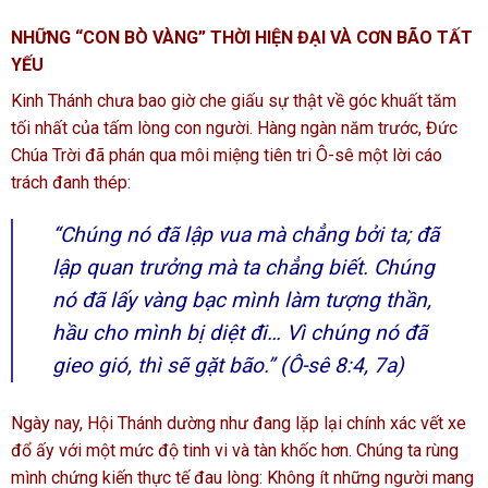
NHỮNG “CON BÒ VÀNG” THỜI HIỆN ĐẠI VÀ CƠN BÃO TẤT
YẾU
Kinh Thánh chưa bao giờ che giấu sự thật về góc khuất tăm
tối nhất của tấm lòng con người. Hàng ngàn năm trước, Đức
Chúa Trời đã phán qua môi miệng tiên tri Ô-sê một lời cáo
trách đanh thép:
“Chúng nó đã lập vua mà chẳng bởi ta; đã
lập quan trưởng mà ta chẳng biết. Chúng
nó đã lấy vàng bạc mình làm tượng thần,
hầu cho mình bị diệt đi… Vì chúng nó đã
gieo gió, thì sẽ gặt bão.” (Ô-sê 8:4, 7a)
Ngày nay, Hội Thánh dường như đang lặp lại chính xác vết xe
đổ ấy với một mức độ tinh vi và tàn khốc hơn. Chúng ta rùng
mình chứng kiến thực tế đau lòng: Không ít những người mang