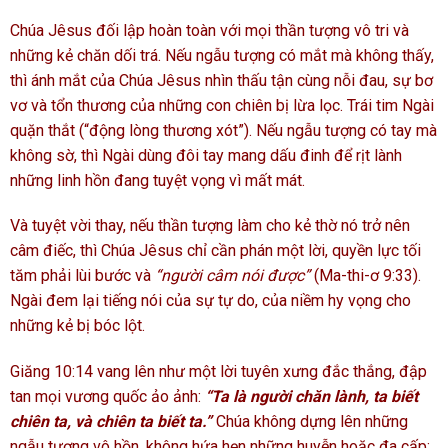
Chúa Jêsus đối lập hoàn toàn với mọi thần tượng vô tri và
những kẻ chăn dối trá. Nếu ngẫu tượng có mắt mà không thấy,
thì ánh mắt của Chúa Jêsus nhìn thấu tận cùng nỗi đau, sự bơ
vơ và tổn thương của những con chiên bị lừa lọc. Trái tim Ngài
quặn thắt (“động lòng thương xót”). Nếu ngẫu tượng có tay mà
không sờ, thì Ngài dùng đôi tay mang dấu đinh để rịt lành
những linh hồn đang tuyệt vọng vì mất mát.
Và tuyệt vời thay, nếu thần tượng làm cho kẻ thờ nó trở nên
câm điếc, thì Chúa Jêsus chỉ cần phán một lời, quyền lực tối
tăm phải lùi bước và
“người câm nói được”
(Ma-thi-ơ 9:33).
Ngài đem lại tiếng nói của sự tự do, của niềm hy vọng cho
những kẻ bị bóc lột.
Giăng 10:14 vang lên như một lời tuyên xưng đắc thắng, đập
tan mọi vương quốc ảo ảnh:
“Ta là người chăn lành, ta biết
chiên ta, và chiên ta biết ta.”
Chúa không dựng lên những
ngẫu tượng vô hồn, không hứa hẹn những huyễn hoặc đa cấp;