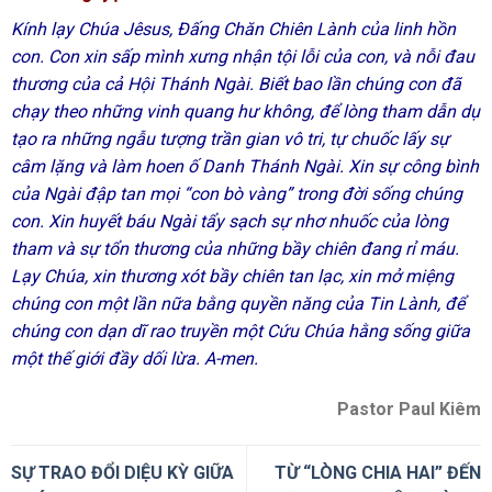
Kính lạy Chúa Jêsus, Đấng Chăn Chiên Lành của linh hồn
con. Con xin sấp mình xưng nhận tội lỗi của con, và nỗi đau
thương của cả Hội Thánh Ngài. Biết bao lần chúng con đã
chạy theo những vinh quang hư không, để lòng tham dẫn dụ
tạo ra những ngẫu tượng trần gian vô tri, tự chuốc lấy sự
câm lặng và làm hoen ố Danh Thánh Ngài. Xin sự công bình
của Ngài đập tan mọi “con bò vàng” trong đời sống chúng
con. Xin huyết báu Ngài tẩy sạch sự nhơ nhuốc của lòng
tham và sự tổn thương của những bầy chiên đang rỉ máu.
Lạy Chúa, xin thương xót bầy chiên tan lạc, xin mở miệng
chúng con một lần nữa bằng quyền năng của Tin Lành, để
chúng con dạn dĩ rao truyền một Cứu Chúa hằng sống giữa
một thế giới đầy dối lừa. A-men.
Pastor Paul Kiêm
SỰ TRAO ĐỔI DIỆU KỲ GIỮA
TỪ “LÒNG CHIA HAI” ĐẾN