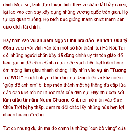
danh Mục sư, lãnh đạo thuộc linh, thay vì chăn dắt bầy chiên,
lại lao vào cơn say xây dựng những vương quốc trần gian. Họ
tự lập quan trưởng. Họ biến bục giảng thánh khiết thành sàn
giao dịch tài chính.
Hãy nhìn vào
vụ án Sâm Ngọc Linh lừa đảo lên tới 1.000 tỷ
đồng
vươn vòi vĩnh vào tận một số hội thánh tại Hà Nội. Tại
đó, những người chăn bầy đã dùng chính uy tín tôn giáo để
kêu gọi tín đồ cầm cố nhà cửa, dốc sạch tiền tiết kiệm hòng
ôm mộng làm giàu nhanh chóng. Hãy nhìn vào
vụ án “Tương
trợ WOL”
– nơi tình yêu thương, sự dâng hiến và khái niệm
“giúp đỡ anh em” bị bóp méo thành một hệ thống đa cấp lừa
đảo cạn kiệt mồ hôi nước mắt của dân sự. Hay như cơn sốt
làm giàu từ nấm Ngưu Chương Chi
, nơi niềm tin vào Đức
Chúa Trời bị hạ thấp, đem ra đổi chác lấy những hứa hẹn lợi
nhuận hoang đường.
Tất cả những dự án ma đó chính là những “con bò vàng” của