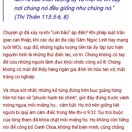
nơi chúng nó đều giống như chúng nó.”
(Thi Thiên 115:5-6, 8)
Chuyện gì đã xảy ra khi “cơn bão” ập đến? Khi pháp luật trần
gian can thiệp, khi các dự án đa cấp Sâm Ngọc Linh hay mạng
lưới WOL sụp đổ, những ngẫu tượng tiền tài ấy lập tức hiện
nguyên hình là những thứ điếc lác, vô tri. Chúng không có tay
để cứu những người lãnh đạo khỏi chiếc còng số 8. Chúng
không có mắt để thấy hàng ngàn gia đình tín hữu tan vỡ, mất
trắng cơ nghiệp.
Và chua xót nhất, những kẻ từng đứng trên bục giảng hùng
hồn hô hào về “phước hạnh tài chính”, giờ đây đứng trước vành
móng ngựa, môi miệng họ… câm bặt. Họ trở nên giống hệt
người bị quỷ ám câm điếc trong Ma-thi-ơ 9:32. Sự trói buộc
của lòng tham đã khóa chặt môi miệng họ. Họ không còn tiếng
nói để công bố Danh Chúa, không thể biện minh, cũng chẳng