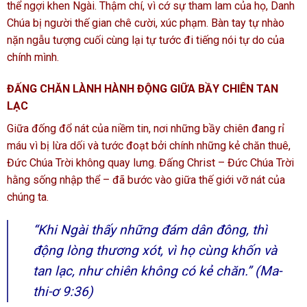
thể ngợi khen Ngài. Thậm chí, vì cớ sự tham lam của họ, Danh
Chúa bị người thế gian chê cười, xúc phạm. Bàn tay tự nhào
nặn ngẫu tượng cuối cùng lại tự tước đi tiếng nói tự do của
chính mình.
ĐẤNG CHĂN LÀNH HÀNH ĐỘNG GIỮA BẦY CHIÊN TAN
LẠC
Giữa đống đổ nát của niềm tin, nơi những bầy chiên đang rỉ
máu vì bị lừa dối và tước đoạt bởi chính những kẻ chăn thuê,
Đức Chúa Trời không quay lưng. Đấng Christ – Đức Chúa Trời
hằng sống nhập thể – đã bước vào giữa thế giới vỡ nát của
chúng ta.
“Khi Ngài thấy những đám dân đông, thì
động lòng thương xót, vì họ cùng khốn và
tan lạc, như chiên không có kẻ chăn.” (Ma-
thi-ơ 9:36)