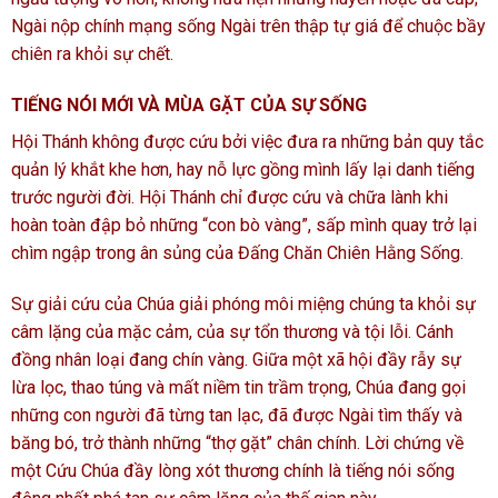
Ngài nộp chính mạng sống Ngài trên thập tự giá để chuộc bầy
chiên ra khỏi sự chết.
TIẾNG NÓI MỚI VÀ MÙA GẶT CỦA SỰ SỐNG
Hội Thánh không được cứu bởi việc đưa ra những bản quy tắc
quản lý khắt khe hơn, hay nỗ lực gồng mình lấy lại danh tiếng
trước người đời. Hội Thánh chỉ được cứu và chữa lành khi
hoàn toàn đập bỏ những “con bò vàng”, sấp mình quay trở lại
chìm ngập trong ân sủng của Đấng Chăn Chiên Hằng Sống.
Sự giải cứu của Chúa giải phóng môi miệng chúng ta khỏi sự
câm lặng của mặc cảm, của sự tổn thương và tội lỗi. Cánh
đồng nhân loại đang chín vàng. Giữa một xã hội đầy rẫy sự
lừa lọc, thao túng và mất niềm tin trầm trọng, Chúa đang gọi
những con người đã từng tan lạc, đã được Ngài tìm thấy và
băng bó, trở thành những “thợ gặt” chân chính. Lời chứng về
một Cứu Chúa đầy lòng xót thương chính là tiếng nói sống