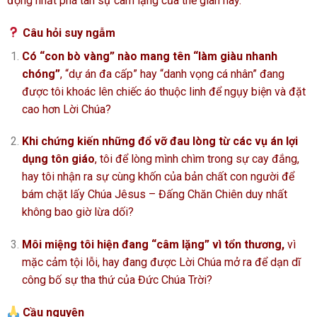
động nhất phá tan sự câm lặng của thế gian này.
Câu hỏi suy ngẫm
Có “con bò vàng” nào mang tên “làm giàu nhanh
chóng”
, “dự án đa cấp” hay “danh vọng cá nhân” đang
được tôi khoác lên chiếc áo thuộc linh để ngụy biện và đặt
cao hơn Lời Chúa?
Khi chứng kiến những đổ vỡ đau lòng từ các vụ án lợi
dụng tôn giáo
, tôi để lòng mình chìm trong sự cay đắng,
hay tôi nhận ra sự cùng khốn của bản chất con người để
bám chặt lấy Chúa Jêsus – Đấng Chăn Chiên duy nhất
không bao giờ lừa dối?
Môi miệng tôi hiện đang “câm lặng” vì tổn thương,
vì
mặc cảm tội lỗi, hay đang được Lời Chúa mở ra để dạn dĩ
công bố sự tha thứ của Đức Chúa Trời?
Cầu nguyện