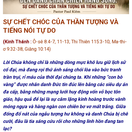
SỰ CHẾT CHÓC CỦA THẦN TƯỢNG VÀ
TIẾNG NÓI TỰ DO
(Kinh Thánh :
Ô-sê 8:4-7, 11-13; Thi Thiên 115:3-10; Ma-thi-
ơ 9:32-38; Giăng 10:14)
Lời Chúa không chỉ là những dòng mực khô lưu giữ lịch sử
cổ đại, mà đang rọi thứ ánh sáng chói lòa vào bức tranh
trần trụi, rỉ máu của thời đại chúng ta. Khi những “con bò
vàng” được nhân danh Đức tin đúc lên bằng các siêu dự án
đa cấp, bằng những mạng lưới huy động vốn vỏ bọc tôn
giáo, hậu quả để lại là sự câm lặng kinh hoàng trước vành
móng ngựa và hàng ngàn con chiên bơ vơ mất trắng. Giữa
đống đổ nát của ngẫu tượng hư không và danh Chúa bị chê
cười, đâu là tia sáng cứu rỗi cho những linh hồn đang tan
lạc?