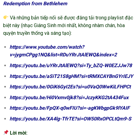
Redemption from Bethlehem
Và những bản tiếp nối sẽ được đăng tải trong playlist đặc
biệt này (nhạc Giáng Sinh mới nhất, không nhàm chán, hòa
quyện truyền thống và sáng tạo):
https://www.youtube.com/watch?
v=jygmCPgg1NQ&list=RDuYRrJtAlEWQ&index=2
https://youtu.be/uYRrJtAlEWQ?si=Ty_bZQ-W0EZJJw78
https://youtu.be/aSiT21S8gHM?si=tRMXCAYBnGYrIEJY
https://youtu.be/0GiK6GyI2Es?si=u0VaQ0WwKiLFHPCt
https://youtu.be/Hi0Vxmv0jk8?si=JczyKKG2tA434Fux
https://youtu.be/FpQX-q0wFIU?si=-agKWbgpGk9lYAIF
https://youtu.be/XA4lg-TfrTE?si=OW50RxOPCLtQm9-S
Lời mời: