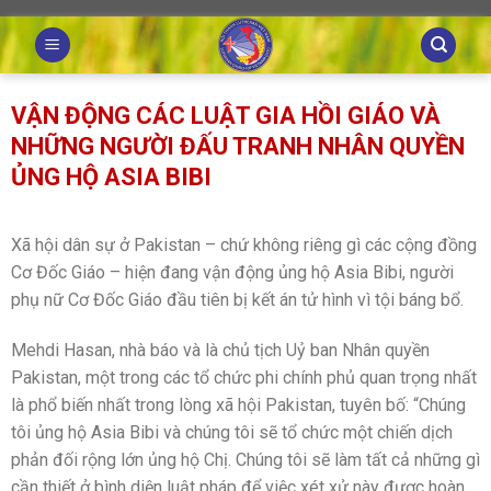
Skip
to
content
VẬN ĐỘNG CÁC LUẬT GIA HỒI GIÁO VÀ
NHỮNG NGƯỜI ĐẤU TRANH NHÂN QUYỀN
ỦNG HỘ ASIA BIBI
Xã hội dân sự ở Pakistan – chứ không riêng gì các cộng đồng
Cơ Đốc Giáo – hiện đang vận động ủng hộ Asia Bibi, người
phụ nữ Cơ Đốc Giáo đầu tiên bị kết án tử hình vì tội báng bổ.
Mehdi Hasan, nhà báo và là chủ tịch Uỷ ban Nhân quyền
Pakistan, một trong các tổ chức phi chính phủ quan trọng nhất
là phổ biến nhất trong lòng xã hội Pakistan, tuyên bố: “Chúng
tôi ủng hộ Asia Bibi và chúng tôi sẽ tổ chức một chiến dịch
phản đối rộng lớn ủng hộ Chị. Chúng tôi sẽ làm tất cả những gì
cần thiết ở bình diện luật pháp để việc xét xử này được hoàn