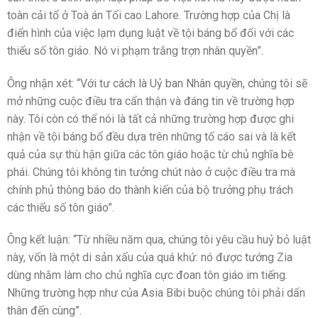
toàn cải tổ ở Toà án Tối cao Lahore. Trường hợp của Chị là
điển hình của việc lạm dụng luật về tội báng bổ đối với các
thiểu số tôn giáo. Nó vi phạm trắng trợn nhân quyền”.
Ông nhận xét: “Với tư cách là Uỷ ban Nhân quyền, chúng tôi sẽ
mở những cuộc điều tra cẩn thận và đáng tin về trường hợp
này. Tôi còn có thể nói là tất cả những trường hợp được ghi
nhận về tội báng bổ đều dựa trên những tố cáo sai và là kết
quả của sự thù hận giữa các tôn giáo hoặc từ chủ nghĩa bè
phái. Chúng tôi không tin tưởng chút nào ở cuộc điều tra mà
chính phủ thông báo do thành kiến của bộ trưởng phụ trách
các thiểu số tôn giáo”.
Ông kết luận: “Từ nhiều năm qua, chúng tôi yêu cầu huỷ bỏ luật
này, vốn là một di sản xấu của quá khứ: nó được tướng Zia
dùng nhằm làm cho chủ nghĩa cực đoan tôn giáo im tiếng.
Những trường hợp như của Asia Bibi buộc chúng tôi phải dấn
thân đến cùng”.