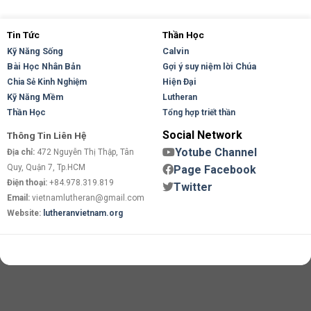
Tin Tức
Thần Học
Kỹ Năng Sống
Calvin
Bài Học Nhân Bản
Gợi ý suy niệm lời Chúa
Hiện Đại
Chia Sẻ Kinh Nghiệm
Kỹ Năng Mềm
Lutheran
Thần Học
Tổng hợp triết thần
Social Network
Thông Tin Liên Hệ
Yotube Channel
Địa chỉ:
472 Nguyễn Thị Thập, Tân
Quy, Quận 7, Tp.HCM
Page Facebook
Điện thoại:
+84.978.319.819
Twitter
Email:
vietnamlutheran@gmail.com
Website:
lutheranvietnam.org
Copyright 2026 ©
Flatsome Theme