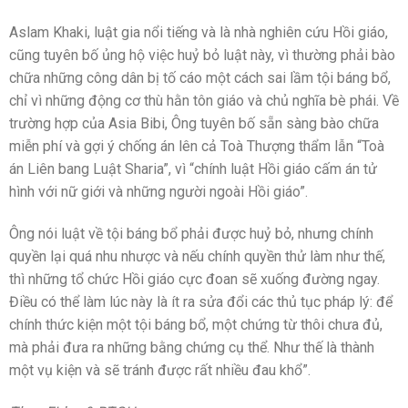
Aslam Khaki, luật gia nổi tiếng và là nhà nghiên cứu Hồi giáo,
cũng tuyên bố ủng hộ việc huỷ bỏ luật này, vì thường phải bào
chữa những công dân bị tố cáo một cách sai lầm tội báng bổ,
chỉ vì những động cơ thù hằn tôn giáo và chủ nghĩa bè phái. Về
trường hợp của Asia Bibi, Ông tuyên bố sẵn sàng bào chữa
miễn phí và gợi ý chống án lên cả Toà Thượng thẩm lẫn “Toà
án Liên bang Luật Sharia”, vì “chính luật Hồi giáo cấm án tử
hình với nữ giới và những người ngoài Hồi giáo”.
Ông nói luật về tội báng bổ phải được huỷ bỏ, nhưng chính
quyền lại quá nhu nhược và nếu chính quyền thử làm như thế,
thì những tổ chức Hồi giáo cực đoan sẽ xuống đường ngay.
Điều có thể làm lúc này là ít ra sửa đổi các thủ tục pháp lý: để
chính thức kiện một tội báng bổ, một chứng từ thôi chưa đủ,
mà phải đưa ra những bằng chứng cụ thể. Như thế là thành
một vụ kiện và sẽ tránh được rất nhiều đau khổ”.