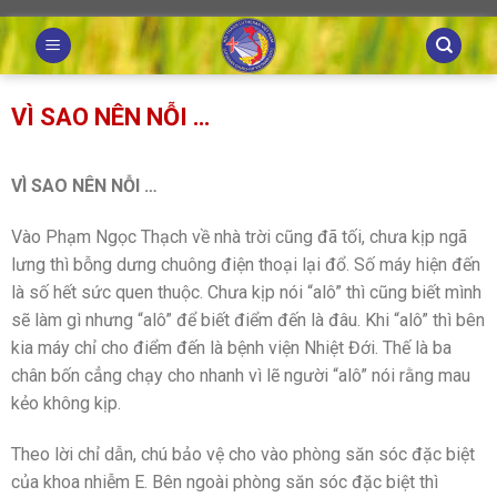
Skip
to
content
VÌ SAO NÊN NỖI …
VÌ SAO NÊN NỖI …
Vào Phạm Ngọc Thạch về nhà trời cũng đã tối, chưa kịp ngã
lưng thì bỗng dưng chuông điện thoại lại đổ. Số máy hiện đến
là số hết sức quen thuộc. Chưa kịp nói “alô” thì cũng biết mình
sẽ làm gì nhưng “alô” để biết điểm đến là đâu. Khi “alô” thì bên
kia máy chỉ cho điểm đến là bệnh viện Nhiệt Đới. Thế là ba
chân bốn cẳng chạy cho nhanh vì lẽ người “alô” nói rằng mau
kẻo không kịp.
Theo lời chỉ dẫn, chú bảo vệ cho vào phòng săn sóc đặc biệt
của khoa nhiễm E. Bên ngoài phòng săn sóc đặc biệt thì