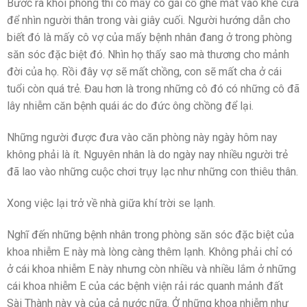
Bước ra khỏi phòng thì có mấy cô gái cố ghé mắt vào khe cửa
để nhìn người thân trong vài giây cuối. Người hướng dẫn cho
biết đó là mấy cô vợ của mấy bệnh nhân đang ở trong phòng
săn sóc đặc biệt đó. Nhìn họ thấy sao mà thương cho mảnh
đời của họ. Rồi đây vợ sẽ mất chồng, con sẽ mất cha ở cái
tuổi còn quá trẻ. Đau hơn là trong những cô đó có những cô đã
lây nhiễm căn bệnh quái ác do đức ông chồng để lại.
Những người được đưa vào căn phòng này ngày hôm nay
không phải là ít. Nguyên nhân là do ngày nay nhiều người trẻ
đã lao vào những cuộc chơi trụy lạc như những con thiêu thân.
Xong việc lại trở về nhà giữa khí trời se lạnh.
Nghĩ đến những bệnh nhân trong phòng săn sóc đặc biệt của
khoa nhiễm E này mà lòng càng thêm lạnh. Không phải chỉ có
ở cái khoa nhiễm E này nhưng còn nhiều và nhiều lắm ở những
cái khoa nhiễm E của các bệnh viện rải rác quanh mảnh đất
Sài Thành này và của cả nước nữa. Ở những khoa nhiễm như