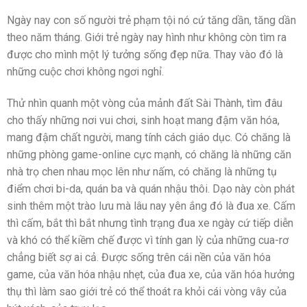
Ngày nay con số người trẻ phạm tội nó cứ tăng dần, tăng dần
theo năm tháng. Giới trẻ ngày nay hình như không còn tìm ra
được cho mình một lý tưởng sống đẹp nữa. Thay vào đó là
những cuộc chơi không ngơi nghỉ.
Thử nhìn quanh một vòng của mảnh đất Sài Thành, tìm đâu
cho thấy những nơi vui chơi, sinh hoạt mang đậm văn hóa,
mang đậm chất người, mang tính cách giáo dục. Có chăng là
những phòng game-online cực mạnh, có chăng là những căn
nhà trọ chen nhau mọc lên như nấm, có chăng là những tụ
điểm chơi bi-da, quán ba và quán nhậu thôi. Dạo này còn phát
sinh thêm một trào lưu mà lâu nay yên ắng đó là đua xe. Cấm
thì cấm, bắt thì bắt nhưng tình trạng đua xe ngày cứ tiếp diễn
và khó có thể kiềm chế được vì tính gan lỳ của những cua-rơ
chẳng biết sợ ai cả. Được sống trên cái nền của văn hóa
game, của văn hóa nhậu nhẹt, của đua xe, của văn hóa hưởng
thụ thì làm sao giới trẻ có thể thoát ra khỏi cái vòng vây của