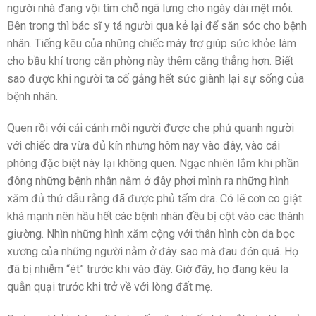
người nhà đang vội tìm chỗ ngã lưng cho ngày dài mệt mỏi.
Bên trong thì bác sĩ y tá người qua kẻ lại để săn sóc cho bệnh
nhân. Tiếng kêu của những chiếc máy trợ giúp sức khỏe làm
cho bầu khí trong căn phòng này thêm căng thẳng hơn. Biết
sao được khi người ta cố gắng hết sức giành lại sự sống của
bệnh nhân.
Quen rồi với cái cảnh mỗi người được che phủ quanh người
với chiếc dra vừa đủ kín nhưng hôm nay vào đây, vào cái
phòng đặc biệt này lại không quen. Ngạc nhiên lắm khi phần
đông những bệnh nhân nằm ở đây phơi mình ra những hình
xăm đủ thứ dẫu rằng đã được phủ tấm dra. Có lẽ cơn co giật
khá mạnh nên hầu hết các bệnh nhân đều bị cột vào các thành
giường. Nhìn những hình xăm cộng với thân hình còn da bọc
xương của những người nằm ở đây sao mà đau đớn quá. Họ
đã bị nhiễm “ét” trước khi vào đây. Giờ đây, họ đang kêu la
quằn quại trước khi trở về với lòng đất mẹ.