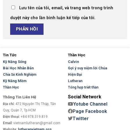
Lưu tên của tôi, email, và trang web trong trình
duyệt này cho lần bình luận kế tiếp của tôi.
Tin Tức
Thần Học
Kỹ Năng Sống
Calvin
Bài Học Nhân Bản
Gợi ý suy niệm lời Chúa
Hiện Đại
Chia Sẻ Kinh Nghiệm
Kỹ Năng Mềm
Lutheran
Thần Học
Tổng hợp triết thần
Social Network
Thông Tin Liên Hệ
Yotube Channel
Địa chỉ:
472 Nguyễn Thị Thập, Tân
Quy, Quận 7, Tp.HCM
Page Facebook
Điện thoại:
+84.978.319.819
Twitter
Email:
vietnamlutheran@gmail.com
Website:
lutheranvietnam.org