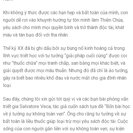
Khi không ý thức được các hạn hẹp và bất toàn của mình, con
người dễ rơi vào khuynh hướng tự tôn mình làm Thiên Chúa,
yêu sách cho mình mọi quyền bính và trở thành độc tài, khát
máu và tàn bạo đối với tha nhân.
Thế kỷ XX đã bị ghi dấu bởi sự bùng nổ kinh hoàng cả trong
lĩnh vực triết học với tư tưởng “giải pháp cuối cùng” được coi
như “thuốc chữa” mọi tranh chấp, san bằng mọi khác biệt, và
giải quyết được mọi mâu thuẫn. Nhưng đó đã chỉ là ảo tưởng,
gây ra biết bao nhiêu khổ đau và nước mắt cho gia đình nhân
loại.
Sau đây, chúng tôi xin gửi tới quý vị và các bạn bài phỏng vấn
triết gia Salvatore Veca, tác giả cuốn sách tựa đề “Bốn bài học
về ý tưởng sự không toàn vẹn”. Ông cho rằng tư tưởng về sự
bất toàn là liều thuốc giúp loại trừ mọi yêu sách độc tài. Cuộc
sống của con người gắn liền với sự không toàn vẹn; sự kiện