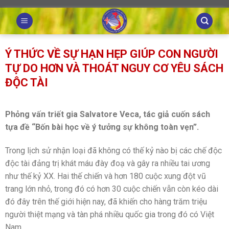
Skip
to
content
Ý THỨC VỀ SỰ HẠN HẸP GIÚP CON NGƯỜI
TỰ DO HƠN VÀ THOÁT NGUY CƠ YÊU SÁCH
ĐỘC TÀI
Phỏng vấn triết gia Salvatore Veca, tác giả cuốn sách
tựa đề “Bốn bài học về ý tưởng sự không toàn vẹn”.
Trong lịch sử nhận loại đã không có thế kỷ nào bị các chế độc
độc tài đảng trị khát máu đày đoạ và gây ra nhiều tai ương
như thế kỷ XX. Hai thế chiến và hơn 180 cuộc xung đột vũ
trang lớn nhỏ, trong đó có hơn 30 cuộc chiến vẫn còn kéo dài
đó đây trên thế giới hiện nay, đã khiến cho hàng trăm triệu
người thiệt mạng và tàn phá nhiều quốc gia trong đó có Việt
Nam.