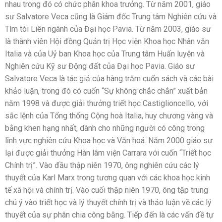
nhau trong đó có chức phân khoa trưởng. Từ năm 2001, giáo
sư Salvatore Veca cũng là Giám đốc Trung tâm Nghiên cứu và
Tìm tòi Liên ngành của Đại học Pavia. Từ năm 2003, giáo sư
là thành viên Hội đồng Quản trị Học viện Khoa học Nhân văn
Italia và của Uỷ ban Khoa học của Trung tâm Huấn luyện và
Nghiên cứu Kỹ sư Động đất của Đại học Pavia. Giáo sư
Salvatore Veca là tác giả của hàng trăm cuốn sách và các bài
khảo luận, trong đó có cuốn “Sự không chắc chắn” xuất bản
năm 1998 và được giải thưởng triết học Castiglioncello, với
sắc lệnh của Tổng thống Cộng hoà Italia, huy chương vàng và
bằng khen hạng nhất, dành cho những người có công trong
lĩnh vực nghiên cứu Khoa học và Văn hoá. Năm 2000 giáo sư
lại được giải thưởng Hàn lâm viện Carrara với cuốn “Triết học
Chính trị”. Vào đầu thập niên 1970, ông nghiên cứu các lý
thuyết của Karl Marx trong tương quan với các khoa học kinh
tế xã hội và chính trị. Vào cuối thập niên 1970, ông tập trung
chú ý vào triết học và lý thuyết chính trị và thảo luận về các lý
thuyết của sự phân chia công bằng. Tiếp đến là các vấn đề tự