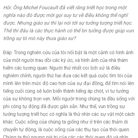
Hỏi: Ông Michel Foucault đã viết rằng triết học trong một
nghĩa nào đó được mời gọi suy tư về điều không thể nghĩ
được. Nhưng giáo sư thì lại nói tới sự tưởng tượng triết học.
Thế thì đâu là các thực hành có thể tin tưởng được giúp vun
trồng sự tò mò này thưa giáo sư?
Đáp: Trong nghiên cứu của tôi nổi bật là một cảnh có hình ảnh
của một người trau dồi các ký ức, và hình ảnh của nhà thám
hiểm các tương quan. Người thứ nhất coi lịch sử là điều
nghiêm chỉnh; người thứ hai đưa các kết quả cuộc tìm tòi của
mình lên trên mức độ cao hơn của sự đại đồng, để tìm nói lên
tiếng cuối cùng sẽ luôn biến thành tiếng áp chót, vì tư tưởng
của sự không trọn vẹn. Mỗi người trong chúng ta đều sống với
phi công tự động đã được gắn sẵn. Như thế, vun trồng sự
tưởng tượng triết học có nghĩa là thử nhìn các sự vật một cách
khác. Cuộc sống của chúng ta giống như ở trên các thảm di
chuyển tự động, là cuộc sống của các thụ tạo của thói quen.
Chúng ta thử ngưng giá trị của các các thói quen đó và nhìn