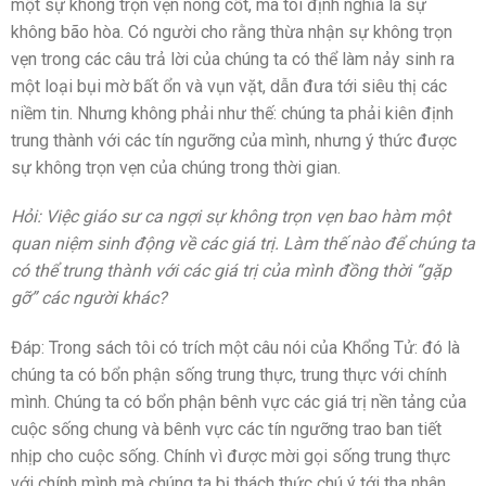
một sự không trọn vẹn nòng cốt, mà tôi định nghĩa là sự
không bão hòa. Có người cho rằng thừa nhận sự không trọn
vẹn trong các câu trả lời của chúng ta có thể làm nảy sinh ra
một loại bụi mờ bất ổn và vụn vặt, dẫn đưa tới siêu thị các
niềm tin. Nhưng không phải như thế: chúng ta phải kiên định
trung thành với các tín ngưỡng của mình, nhưng ý thức được
sự không trọn vẹn của chúng trong thời gian.
Hỏi: Việc giáo sư ca ngợi sự không trọn vẹn bao hàm một
quan niệm sinh động về các giá trị. Làm thế nào để chúng ta
có thể trung thành với các giá trị của mình đồng thời “gặp
gỡ” các người khác?
Đáp: Trong sách tôi có trích một câu nói của Khổng Tử: đó là
chúng ta có bổn phận sống trung thực, trung thực với chính
mình. Chúng ta có bổn phận bênh vực các giá trị nền tảng của
cuộc sống chung và bênh vực các tín ngưỡng trao ban tiết
nhịp cho cuộc sống. Chính vì được mời gọi sống trung thực
với chính mình mà chúng ta bị thách thức chú ý tới tha nhân,