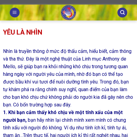
Skip
to
content
YÊU LÀ NHÌN
Nhìn là truyền thông ở mức độ thấu cảm, hiểu biết, cảm thông
và tha thứ. Đây là một nghệ thuật của Linh mục Anthony de
Mello, sẽ giúp bạn ra khỏi những khó chịu trong tương quan
hàng ngày với người yêu của mình, nhờ đó bạn có thể tạo
được bầu khí vui tươi để nuôi dưỡng tình yêu. Trong đó, bạn
tự khám phá ra rằng chính suy nghĩ, quan điểm của bạn làm
cho bạn khó chịu chứ không phải do người kia đã gây nên cho
bạn. Có bốn trường hợp sau đây.
1. Khi bạn cảm thấy khó chịu về một tính xấu của một
người bạn,
bạn hãy nhìn lại chính mình xem mình có chung
tính xấu với người đó không. Ví dụ như tính ích kỉ, tính tự ái,
tham ăn…Trên thực tế, hai người ích kỉ thì rất nghét nhau, hai