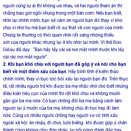
người cùng tự ái thì không ưa nhau, và hai người tham ăn thì
chẳng bao giờ ngồi chung trong một bàn cơm. Nếu bạn biết,
nhìn lại chính mình, bạn sẽ cám ơn người bạn đó thay vì khó
chịu vì nhờ họ mà bạn biết rõ sự thật về con người của mình.
Chúng ta thường có thói quen nhìn rất sáng những thiếu
sót của người khác nhưng lại ít khi nhìn lại mình. Vì thế Đức
Giêsu đã dạy : “Bạn hãy lấy cái xà nơi mắt mình trước khi lấy
cái rác nơi mắt người”.
2. Khi bạn khó chịu với người bạn đã góp ý và nói cho bạn
biết về một điểm xấu của bạn
. Hãy bình tĩnh ể kiểm thảo
chính mình, thay vì bực tức bôi xấu lại người bạn đó. Trên thực
tế, rất nhiều người trẻ khi được ba mẹ nhắc nhở cho biết những
điều kiện tiêu cực của mình thì rất khó chịu và không muốn
gần gũi ba mẹ nữa. Có bạn chống đối ba mẹ bằng cách làm
ngược lại ý muốn của ba mẹ, không chịu đi học hay đi làm
nữa. Cũng có nhiều người chồng hay người vợ có tính xấu
ngoài xã hội: ăn nhậu, đi chơi, lười biếng…khi được góp ý chân
thành cũng không chịu đón nhận, lại nổi nóng đánh đập hay