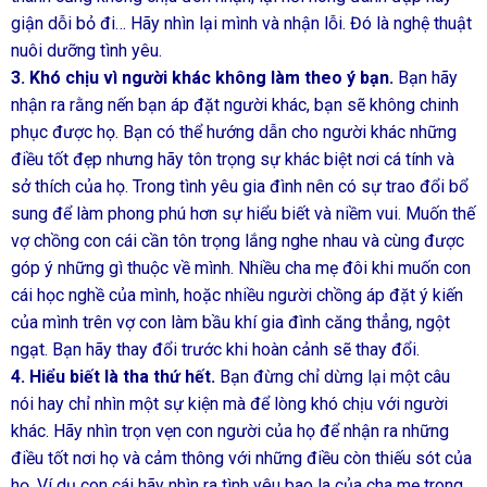
giận dỗi bỏ đi… Hãy nhìn lại mình và nhận lỗi. Đó là nghệ thuật
nuôi dưỡng tình yêu.
3. Khó chịu vì người khác không làm theo ý bạn.
Bạn hãy
nhận ra rằng nến bạn áp đặt người khác, bạn sẽ không chinh
phục được họ. Bạn có thể hướng dẫn cho người khác những
điều tốt đẹp nhưng hãy tôn trọng sự khác biệt nơi cá tính và
sở thích của họ. Trong tình yêu gia đình nên có sự trao đổi bổ
sung để làm phong phú hơn sự hiểu biết và niềm vui. Muốn thế
vợ chồng con cái cần tôn trọng lắng nghe nhau và cùng được
góp ý những gì thuộc về mình. Nhiều cha mẹ đôi khi muốn con
cái học nghề của mình, hoặc nhiều người chồng áp đặt ý kiến
của mình trên vợ con làm bầu khí gia đình căng thẳng, ngột
ngạt. Bạn hãy thay đổi trước khi hoàn cảnh sẽ thay đổi.
4. Hiểu biết là tha thứ hết.
Bạn đừng chỉ dừng lại một câu
nói hay chỉ nhìn một sự kiện mà để lòng khó chịu với người
khác. Hãy nhìn trọn vẹn con người của họ để nhận ra những
điều tốt nơi họ và cảm thông với những điều còn thiếu sót của
họ. Ví dụ con cái hãy nhìn ra tình yêu bao la của cha mẹ trong