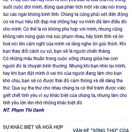
suốt cuộc đời mình, đừng quá phân tích một vài câu nói trong
lúc các ngài không bình tĩnh. Chúng ta cũng phải xét đến động
cơ và mục tiêu tốt đẹp mà chồng hay vợ mình đã làm điều đó
cho mình. Có thể là nó không phù hợp với mình, nhưng cũng
không nên nóng giận mà xúc phạm nhau, hãy bình tĩnh và ôn
hoà nói lên cảm nghĩ của mình và lắng nghe lời giải thích. Khi
bạn thay đổi cách cư xử, bạn sẽ là người chiến thắng.
Có những mâu thuẫn trong cuộc sống chung giữa hai con
người đó là chuyện bình thường. Nhưng khi bạn nhìn lại mình,
hay khi bạn đặt mình ở vai trò của người đang làm cho bạn
khó chịu, bạn sẽ có được thái độ cảm thông và dễ dàng tha
thứ. Qua sự tha thứ cho nhau chúng ta có thể tránh được việc
giết chết tình yêu vì sự khác biệt của chúng ta, nhưng làm cho
tình yêu lớn lên nhờ những khác biệt đó
NT. Phạm Thi Oanh
SỰ KHÁC BIỆT VÀ HOÀ HỢP
VẤN ĐỀ “SỐNG THỬ” CỦA