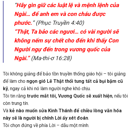
“
Hãy gìn giữ các luật lệ và mệnh lệnh của
Ngài… để anh em và con cháu được
phước.
”
(Phục Truyền 4:40)
“Thật, Ta bảo các ngươi… có vài người sẽ
không nếm sự chết cho đến khi thấy Con
Người ngự đến trong vương quốc của
Ngài.”
(Ma-thi-ơ 16:28)
Tôi không giảng để bảo tồn truyền thống giáo hội – tôi giảng
để làm cho
ngọn gió Lẽ Thật thổi tung tất cả bụi bặm cũ
kỹ
, ngay cả khi nó làm người nghe khó chịu.
Tôi tin rằng
trước mắt tôi, Vương Quốc sẽ xuất hiện
, nếu tôi
còn trung tín.
Và
kẻ nào muốn sửa Kinh Thánh để chiều lòng văn hóa
này sẽ là người bị chính Lời ấy xét đoán
.
Tôi chọn đứng về phía Lời – dẫu một mình.