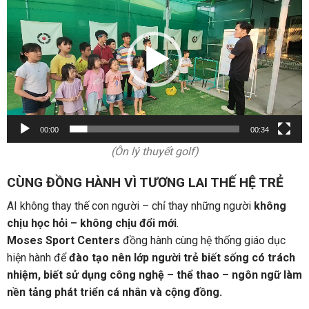
chơi
Video
00:00
00:34
(Ôn lý thuyết golf)
CÙNG ĐỒNG HÀNH VÌ TƯƠNG LAI THẾ HỆ TRẺ
AI không thay thế con người – chỉ thay những người
không
chịu học hỏi – không chịu đổi mới
.
Moses Sport Centers
đồng hành cùng hệ thống giáo dục
hiện hành để
đào tạo nên lớp người trẻ biết sống có trách
nhiệm, biết sử dụng công nghệ – thể thao – ngôn ngữ làm
nền tảng phát triển cá nhân và cộng đồng.