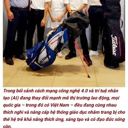
Trong bối cảnh cách mạng công nghệ 4.0 và trí tuệ nhân
tạo (AI) đang thay đổi mạnh mẽ thị trường lao động, mọi
quốc gia – trong đó có Việt Nam – đều đang cùng nhau
thích nghi và nâng cấp hệ thống giáo dục nhằm trang bị cho
thế hệ trẻ khả năng thích ứng, sáng tạo và có đạo đức sống
còn.