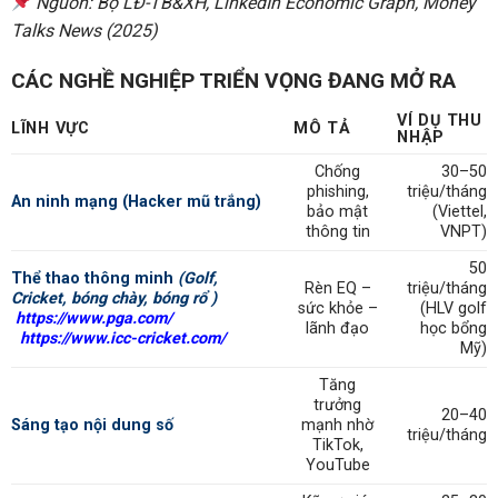
Nguồn: Bộ LĐ-TB&XH, LinkedIn Economic Graph, Money
Talks News (2025)
CÁC NGHỀ NGHIỆP TRIỂN VỌNG ĐANG MỞ RA
VÍ DỤ THU
LĨNH VỰC
MÔ TẢ
NHẬP
Chống
30–50
phishing,
triệu/tháng
An ninh mạng (Hacker mũ trắng)
bảo mật
(Viettel,
thông tin
VNPT)
50
Thể thao thông minh
(Golf,
Rèn EQ –
triệu/tháng
Cricket, bóng chày, bóng rổ )
sức khỏe –
(HLV golf
https://www.pga.com/
lãnh đạo
học bổng
https://www.icc-cricket.com/
Mỹ)
Tăng
trưởng
20–40
Sáng tạo nội dung số
mạnh nhờ
triệu/tháng
TikTok,
YouTube