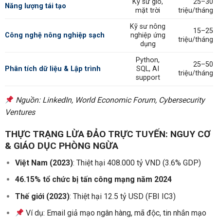
Kỹ sư gió,
25–30
Năng lượng tái tạo
mặt trời
triệu/tháng
Kỹ sư nông
15–25
Công nghệ nông nghiệp sạch
nghiệp ứng
triệu/tháng
dụng
Python,
25–50
Phân tích dữ liệu & Lập trình
SQL, AI
triệu/tháng
support
Nguồn: LinkedIn, World Economic Forum, Cybersecurity
Ventures
THỰC TRẠNG LỪA ĐẢO TRỰC TUYẾN: NGUY CƠ
& GIÁO DỤC PHÒNG NGỪA
Việt Nam (2023)
: Thiệt hại 408.000 tỷ VND (3.6% GDP)
46.15% tổ chức bị tấn công mạng năm 2024
Thế giới (2023)
: Thiệt hại 12.5 tỷ USD (FBI IC3)
Ví dụ: Email giả mạo ngân hàng, mã độc, tin nhắn mạo