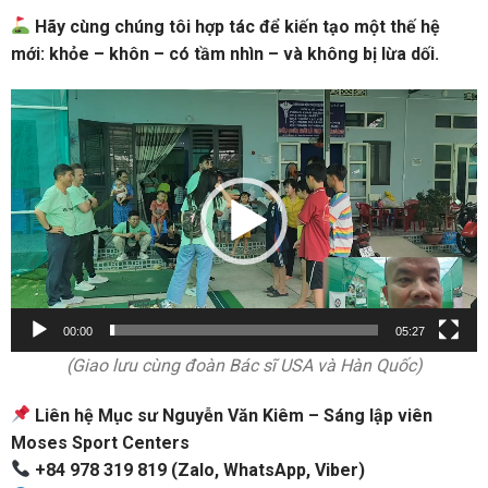
Hãy cùng chúng tôi hợp tác để kiến tạo một thế hệ
mới: khỏe – khôn – có tầm nhìn – và không bị lừa dối.
Trình
chơi
Video
00:00
05:27
(Giao lưu cùng đoàn Bác sĩ USA và Hàn Quốc)
Liên hệ Mục sư Nguyễn Văn Kiêm – Sáng lập viên
Moses Sport Centers
+84 978 319 819 (Zalo, WhatsApp, Viber)