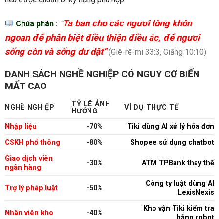
Ta ban cho các ngươi lòng khôn
Chúa phán :
“
ngoan để phân biệt điều thiện điều ác, để ngươi
sống còn và sống dư dật”
(Giê-rê-mi 33:3, Giăng 10:10)
DANH SÁCH NGHỀ NGHIỆP CÓ NGUY CƠ BIẾN
MẤT CAO
TỶ LỆ ẢNH
NGHỀ NGHIỆP
VÍ DỤ THỰC TẾ
HƯỞNG
Nhập liệu
-70%
Tiki dùng AI xử lý hóa đơn
CSKH phổ thông
-80%
Shopee sử dụng chatbot
Giao dịch viên
-30%
ATM TPBank thay thế
ngân hàng
Công ty luật dùng AI
Trợ lý pháp luật
-50%
LexisNexis
Kho vận Tiki kiểm tra
Nhân viên kho
-40%
bằng robot