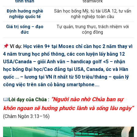
tinh thần
teamwork
Định hướng nghề
Săn học bổng Mỹ, tú tài USA 12, tư vấn
nghiệp quốc tế
nghề nghiệp toàn cầu
Giá trị sống – đạo
Tự quản, trung thực, trách nhiệm với
đức
cộng đồng
Ví dụ:
Học viên 9+ tại Moses chỉ cần học 2 năm thay vì
4 năm trung học phổ thông, các con luyện lấy bằng 12
USA/Canada – giỏi Anh văn – handicap golf <5 – nhận
học bổng Đại học/Cao đẳng tại USA, Canada, úc và Hàn
quốc ..
. – lương tại VN ít nhất từ 50 triệu/tháng – quản lý
công việc trên sân cỏ bằng smartphone….
“Người nào nhờ Chúa ban sự
Lời dạy của Chúa :
khôn ngoan sẽ hưởng phước lành và sống lâu ngày”
(Châm Ngôn 3:13–16)
Trình