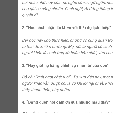
Lời nhắc nhở này của mẹ nghe có vẻ ngớ ngẩn, như
con gái có dáng chuẩn. Cách ngồi, đi đứng thẳng l
quyến rũ.
2. “Học cách nhận lời khen với thái độ lịch thiệp”
Bài học này khó thực hiện, nhưng vô cùng quan trọn
tỏ thái độ khiêm nhường. Mẹ mới là người có cách
người khác là cách ứng xử hoàn hảo nhất, vừa cho 
3. “Hãy giết họ bằng chính sự nhân từ của con”
Có câu “mật ngọt chết ruồi”. Từ xưa đến nay, một n
người khác vẫn được coi là vũ khí lợi hại nhất. Kh
thấy thanh thản, nhẹ nhõm.
4. “Đừng quên nói cám ơn qua những mẩu giấy”