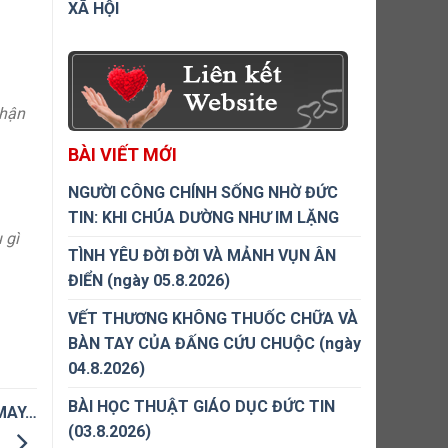
XÃ HỘI
 hận
BÀI VIẾT MỚI
NGƯỜI CÔNG CHÍNH SỐNG NHỜ ĐỨC
TIN: KHI CHÚA DƯỜNG NHƯ IM LẶNG
 gì
TÌNH YÊU ĐỜI ĐỜI VÀ MẢNH VỤN ÂN
ĐIỂN (ngày 05.8.2026)
VẾT THƯƠNG KHÔNG THUỐC CHỮA VÀ
BÀN TAY CỦA ĐẤNG CỨU CHUỘC (ngày
04.8.2026)
BÀI HỌC THUẬT GIÁO DỤC ĐỨC TIN
 MAY…
(03.8.2026)