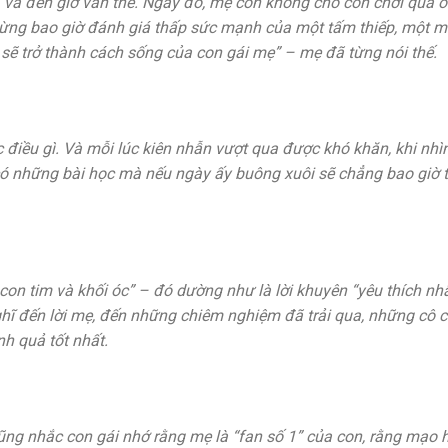
 và đến giờ vẫn thế. Ngày đó, mẹ còn không cho con chơi quà 
. Đừng bao giờ đánh giá thấp sức mạnh của một tấm thiếp, một 
n sẽ trở thành cách sống của con gái mẹ” – mẹ đã từng nói thế.
iều gì. Và mỗi lúc kiên nhẫn vượt qua được khó khăn, khi nhìn 
có những bài học mà nếu ngày ấy buông xuôi sẽ chẳng bao giờ 
 con tim và khối óc” – đó dường như là lời khuyên “yêu thích nh
ghĩ đến lời mẹ, đến những chiêm nghiệm đã trải qua, những cô 
nh quả tốt nhất.
ũng nhắc con gái nhớ rằng mẹ là “fan số 1” của con, rằng mạo 