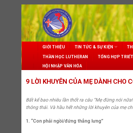
Skip
to
content
GIỚI THIỆU
TIN TỨC & SỰ KIỆN
TH
THẦN HỌC LUTHERAN
TỔNG HỢP TRIẾ
HỘI NHẬP VĂN HÓA
9 LỜI KHUYÊN CỦA MẸ DÀNH CHO C
Bất kể bao nhiêu lần thốt ra câu “Mẹ đừng nói nữa!
thông thái. Và hầu hết những lời khuyên của mẹ ch
1. “Con phải ngồi/đứng thẳng lưng”