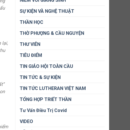
NIỀM VUI GIÁNG SINH
ông
mẩu
SỰ KIỆN VÀ NGHỆ THUẬT
THẦN HỌC
THỜ PHƯỢNG & CẦU NGUYỆN
lại,
THƯ VIÊN
thu
TIÊU ĐIỂM
TIN GIÁO HỘI TOÀN CẦU
TIN TỨC & SỰ KIỆN
ất”
TIN TỨC LUTHERAN VIỆT NAM
con
TỔNG HỢP TRIẾT THẦN
Tư Vấn Điều Trị Covid
VIDEO
hiểm