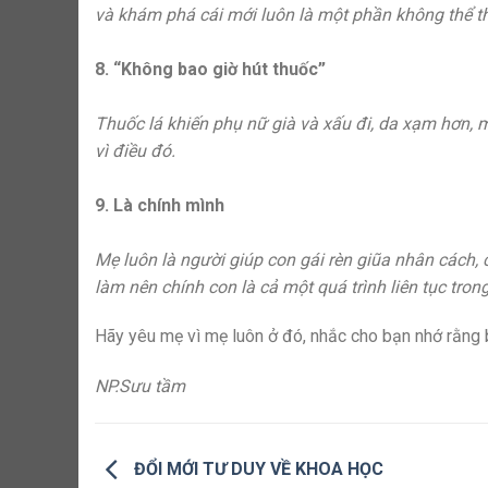
và khám phá cái mới luôn là một phần không thể thi
8. “Không bao giờ hút thuốc”
Thuốc lá khiến phụ nữ già và xấu đi, da xạm hơn, m
vì điều đó.
9. Là chính mình
Mẹ luôn là người giúp con gái rèn giũa nhân cách,
làm nên chính con là cả một quá trình liên tục trong
Hãy yêu mẹ vì mẹ luôn ở đó, nhắc cho bạn nhớ rằng bạ
NP.Sưu tầm
ĐỔI MỚI TƯ DUY VỀ KHOA HỌC