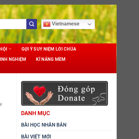
Vietnamese
HỘI
GỢI Ý SUY NIỆM LỜI CHÚA
KINH NGHIỆM
KĨ NĂNG MỀM
i
DANH MỤC
BÀI HỌC NHÂN BẢN
BÀI VIẾT MỚI