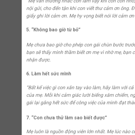
“Mẹ vẫn thường nhắc con làm vậy khi con còn nhỏ,
nội gửi, cho đến tận khi con viết thư cảm ơn ông
giấy ghi lời cảm ơn. Mẹ hy vọng biết nói lời cảm ơ
5. “Không bao giờ từ bỏ”
Mẹ chưa bao giờ cho phép con gái chùn bước trước đ
bạn sẽ thấy mình thầm biết ơn mẹ vì nhờ mẹ, bạn 
nhận được.
6. Làm hết sức mình
“Bất kể việc gì con xắn tay vào làm, hãy làm với cả
của mẹ. Mỗi khi cảm giác lười biếng xâm chiếm, n
gái lại gắng hết sức để công việc của mình đạt thà
7. “Con chưa thử làm sao biết được”
Mẹ luôn là nguồn động viên lớn nhất. Mẹ lúc nào c