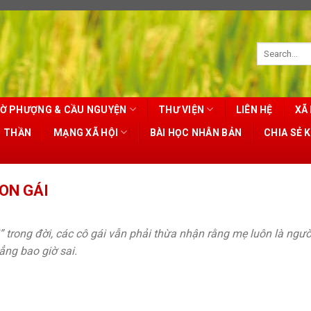
Ờ PHƯỢNG & CẦU NGUYỆN
THƯ VIỆN
LIÊN HỆ
XÃ 
T THẦN
MẠNG XÃ HỘI
BÀI HỌC NHÂN BẢN
CHIA SẺ 
ON GÁI
” trong đời, các cô gái vẫn phải thừa nhận rằng mẹ luôn là ngườ
ẳng bao giờ sai.