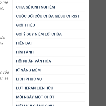
ờ mẹ,
CHIA SẺ KINH NGHIỆM
in,
CUỘC ĐỜI CỨU CHÚA GIÊSU CHRIST
GIỚI THIỆU
GỢI Ý SUY NIỆM LỜI CHÚA
nên
HIỆN ĐẠI
từ
HÌNH ẢNH
HỘI NHẬP VĂN HÓA
KĨ NĂNG MỀM
ạc của
ạn sẽ
LỊCH PHỤC VỤ
LUTHERAN LIÊN HỮU
MỖI NGÀY MỘT CHÚT