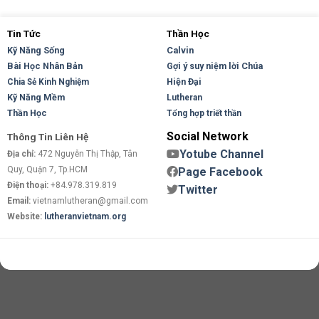
Tin Tức
Thần Học
Kỹ Năng Sống
Calvin
Bài Học Nhân Bản
Gợi ý suy niệm lời Chúa
Hiện Đại
Chia Sẻ Kinh Nghiệm
Kỹ Năng Mềm
Lutheran
Thần Học
Tổng hợp triết thần
Social Network
Thông Tin Liên Hệ
Yotube Channel
Địa chỉ:
472 Nguyễn Thị Thập, Tân
Quy, Quận 7, Tp.HCM
Page Facebook
Điện thoại:
+84.978.319.819
Twitter
Email:
vietnamlutheran@gmail.com
Website:
lutheranvietnam.org
Copyright 2026 ©
Flatsome Theme