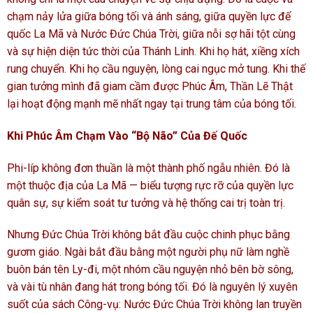
chạm nảy lửa giữa bóng tối và ánh sáng, giữa quyền lực đế
quốc La Mã và Nước Đức Chúa Trời, giữa nỗi sợ hãi tột cùng
và sự hiện diện tức thời của Thánh Linh. Khi họ hát, xiềng xích
rung chuyển. Khi họ cầu nguyện, lòng cai ngục mở tung. Khi thế
gian tưởng mình đã giam cầm được Phúc Âm, Thần Lẽ Thật
lại hoạt động mạnh mẽ nhất ngay tại trung tâm của bóng tối.
Khi Phúc Âm Chạm Vào “Bộ Não” Của Đế Quốc
Phi-líp không đơn thuần là một thành phố ngẫu nhiên. Đó là
một thuộc địa của La Mã — biểu tượng rực rỡ của quyền lực
quân sự, sự kiểm soát tư tưởng và hệ thống cai trị toàn trị.
Nhưng Đức Chúa Trời không bắt đầu cuộc chinh phục bằng
gươm giáo. Ngài bắt đầu bằng một người phụ nữ làm nghề
buôn bán tên Ly-đi, một nhóm cầu nguyện nhỏ bên bờ sông,
và vài tù nhân đang hát trong bóng tối. Đó là nguyên lý xuyên
suốt của sách Công-vụ: Nước Đức Chúa Trời không lan truyền