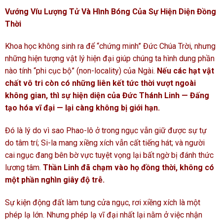
Vướng Víu Lượng Tử Và Hình Bóng Của Sự Hiện Diện Đồng
Thời
Khoa học không sinh ra để “chứng minh” Đức Chúa Trời, nhưng
những hiện tượng vật lý hiện đại giúp chúng ta hình dung phần
nào tính “phi cục bộ” (non-locality) của Ngài.
Nếu các hạt vật
chất vô tri còn có những liên kết tức thời vượt ngoài
không gian, thì sự hiện diện của Đức Thánh Linh — Đấng
tạo hóa vĩ đại — lại càng không bị giới hạn.
Đó là lý do vì sao Phao-lô ở trong ngục vẫn giữ được sự tự
do tâm trí; Si-la mang xiềng xích vẫn cất tiếng hát; và người
cai ngục đang bên bờ vực tuyệt vọng lại bất ngờ bị đánh thức
lương tâm.
Thần Linh đã chạm vào họ đồng thời, không có
một phần nghìn giây độ trễ.
Sự kiện động đất làm tung cửa ngục, rơi xiềng xích là một
phép lạ lớn. Nhưng phép lạ vĩ đại nhất lại nằm ở việc nhận