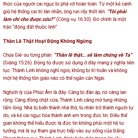
thức của người cai ngục bị phá vỡ hoàn toàn. Từ một kẻ canh
giữ hệ thống cai trị tàn nhẫn, ông run rẩy thốt lên:
“Tôi phải
làm chi cho được cứu?”
(Công-vụ 16:30). Đó chính là một
trận “động đất thuộc linh”.
Thần Lẽ Thật Hoạt Động Không Ngừng
Chúa Giê-su từng phán:
“Thần lẽ thật… sẽ làm chứng về Ta”
(Giăng 15:26). Động từ được sử dụng ở đây mang ý nghĩa liên
tục. Thánh Linh không nghỉ ngơi, không bị trì hoãn và không
một hệ thống tôn giáo nào có thể ngăn cản Ngài.
Nghịch lý của Phúc Âm là đây: Càng bị đàn áp, nó càng lan
rộng. Càng đóng chặt cửa, Thánh Linh càng mở tung những
tấm lòng. Nhà tù biến thành nhà thờ, tù nhân trở thành người tự
do, và kẻ cai ngục hóa thành anh em trong đức tin. Điều thế
gian không thể hiểu được là đức tin không phải một hệ tư
tưởng, mà là sự tham gia trực tiếp vào sự sống của Đấng