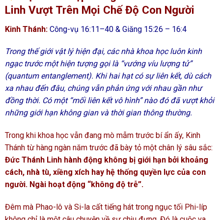
Linh Vượt Trên Mọi Chế Độ Con Người
Kinh Thánh:
Công-vụ 16:11–40 & Giăng 15:26 – 16:4
Trong thế giới vật lý hiện đại, các nhà khoa học luôn kinh
ngạc trước một hiện tượng gọi là “vướng víu lượng tử”
(quantum entanglement). Khi hai hạt có sự liên kết, dù cách
xa nhau đến đâu, chúng vẫn phản ứng với nhau gần như
đồng thời. Có một “mối liên kết vô hình” nào đó đã vượt khỏi
những giới hạn không gian và thời gian thông thường.
Trong khi khoa học vẫn đang mò mẫm trước bí ẩn ấy, Kinh
Thánh từ hàng ngàn năm trước đã bày tỏ một chân lý sâu sắc:
Đức Thánh Linh hành động không bị giới hạn bởi khoảng
cách, nhà tù, xiềng xích hay hệ thống quyền lực của con
người. Ngài hoạt động “không độ trễ”.
Đêm mà Phao-lô và Si-la cất tiếng hát trong ngục tối Phi-líp
không chỉ là một câu chuyện về sự chịu đựng. Đó là cuộc va