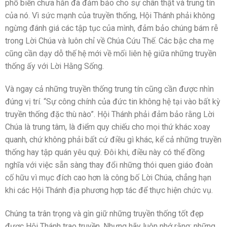
phổ biến chưa hẳn đã đảm bảo cho sự chân thật và trung tín
của nó. Vì sức mạnh của truyền thống, Hội Thánh phải không
ngừng đánh giá các tập tục của mình, đảm bảo chúng bám rễ
trong Lời Chúa và luôn chỉ về Chúa Cứu Thế. Các bậc cha mẹ
cũng cần dạy dỗ thế hệ mới về mối liên hệ giữa những truyền
thống ấy với Lời Hằng Sống.
Và ngay cả những truyền thống trung tín cũng cần được nhìn
đúng vị trí. “Sự công chính của đức tin không hệ tại vào bất kỳ
truyền thống đặc thù nào”. Hội Thánh phải đảm bảo rằng Lời
Chúa là trung tâm, là điểm quy chiếu cho mọi thứ khác xoay
quanh, chứ không phải bất cứ điều gì khác, kể cả những truyền
thống hay tập quán yêu quý. Đôi khi, điều này có thể đồng
nghĩa với việc sẵn sàng thay đổi những thói quen giáo đoàn
cố hữu vì mục đích cao hơn là công bố Lời Chúa, chẳng hạn
khi các Hội Thánh địa phương hợp tác để thực hiện chức vụ.
Chúng ta trân trọng và gìn giữ những truyền thống tốt đẹp
được Hội Thánh trao truyền. Nhưng hãy luôn nhớ rằng: những