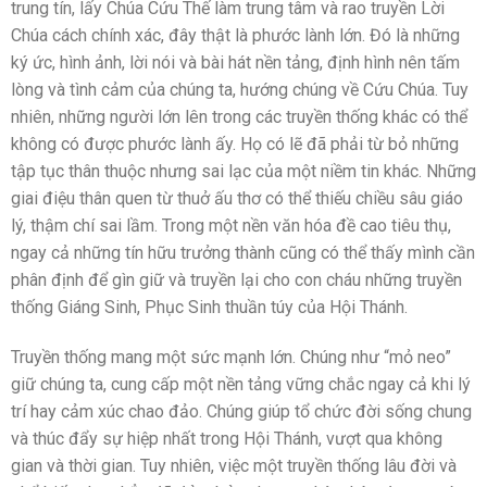
trung tín, lấy Chúa Cứu Thế làm trung tâm và rao truyền Lời
Chúa cách chính xác, đây thật là phước lành lớn. Đó là những
ký ức, hình ảnh, lời nói và bài hát nền tảng, định hình nên tấm
lòng và tình cảm của chúng ta, hướng chúng về Cứu Chúa. Tuy
nhiên, những người lớn lên trong các truyền thống khác có thể
không có được phước lành ấy. Họ có lẽ đã phải từ bỏ những
tập tục thân thuộc nhưng sai lạc của một niềm tin khác. Những
giai điệu thân quen từ thuở ấu thơ có thể thiếu chiều sâu giáo
lý, thậm chí sai lầm. Trong một nền văn hóa đề cao tiêu thụ,
ngay cả những tín hữu trưởng thành cũng có thể thấy mình cần
phân định để gìn giữ và truyền lại cho con cháu những truyền
thống Giáng Sinh, Phục Sinh thuần túy của Hội Thánh.
Truyền thống mang một sức mạnh lớn. Chúng như “mỏ neo”
giữ chúng ta, cung cấp một nền tảng vững chắc ngay cả khi lý
trí hay cảm xúc chao đảo. Chúng giúp tổ chức đời sống chung
và thúc đẩy sự hiệp nhất trong Hội Thánh, vượt qua không
gian và thời gian. Tuy nhiên, việc một truyền thống lâu đời và