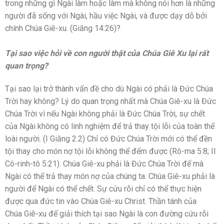
trong những gì Ngài làm hoặc làm mà không nói hơn là những
người đã sống với Ngài, hầu việc Ngài, và được dạy dỗ bởi
chính Chúa Giê-xu. (Giăng 14:26)?
Tại sao việc hỏi về con người thật của Chúa Giê Xu lại rất
quan trọng?
Tại sao lại trở thành vấn đề cho dù Ngài có phải là Đức Chúa
Trời hay không? Lý do quan trọng nhất mà Chúa Giê-xu là Đức
Chúa Trời vì nếu Ngài không phải là Đức Chúa Trời, sự chết
của Ngài không có linh nghiệm để trả thay tội lỗi của toàn thể
loài người. (I Giăng 2:2) Chỉ có Đức Chúa Trời mới có thể đền
tội thay cho món nợ tội lỗi không thể đếm được (Rô-ma 5:8; II
Cô-rinh-tô 5:21). Chúa Giê-xu phải là Đức Chúa Trời để mà
Ngài có thể trả thay món nợ của chúng ta. Chúa Giê-xu phải là
người để Ngài có thể chết. Sự cứu rỗi chỉ có thể thực hiện
được qua đức tin vào Chúa Giê-xu Christ. Thần tánh của
Chúa Giê-xu để giải thích tại sao Ngài là con đường cứu rỗi