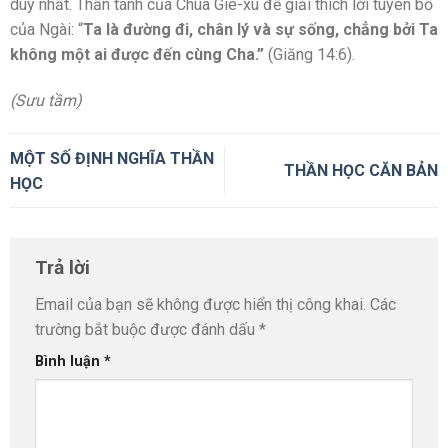
duy nhất. Thần tánh của Chúa Giê-xu để giải thích lời tuyên bố
của Ngài: “
Ta là đường đi, chân lý và sự sống, chẳng bởi Ta
không một ai được đến cùng Cha.”
(Giăng 14:6).
(Sưu tầm)
MỘT SỐ ĐỊNH NGHĨA THẦN
THẦN HỌC CĂN BẢN
HỌC
Trả lời
Email của bạn sẽ không được hiển thị công khai.
Các
trường bắt buộc được đánh dấu
*
Bình luận
*