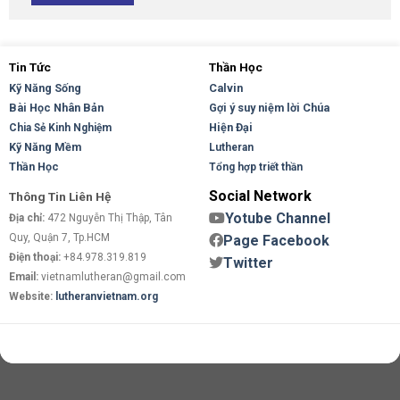
Tin Tức
Thần Học
Kỹ Năng Sống
Calvin
Bài Học Nhân Bản
Gợi ý suy niệm lời Chúa
Hiện Đại
Chia Sẻ Kinh Nghiệm
Kỹ Năng Mềm
Lutheran
Thần Học
Tổng hợp triết thần
Social Network
Thông Tin Liên Hệ
Yotube Channel
Địa chỉ:
472 Nguyễn Thị Thập, Tân
Quy, Quận 7, Tp.HCM
Page Facebook
Điện thoại:
+84.978.319.819
Twitter
Email:
vietnamlutheran@gmail.com
Website:
lutheranvietnam.org
Copyright 2026 ©
Flatsome Theme