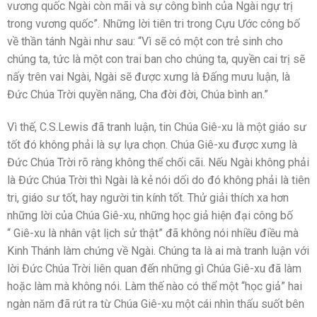
vương quốc Ngài còn mãi và sự công bình của Ngài ngự trị
trong vương quốc”. Những lời tiên tri trong Cựu Ước công bố
về thần tánh Ngài như sau: “Vì sẽ có một con trẻ sinh cho
chúng ta, tức là một con trai ban cho chúng ta, quyền cai trị sẽ
nấy trên vai Ngài, Ngài sẽ được xưng là Đấng mưu luận, là
Đức Chúa Trời quyền năng, Cha đời đời, Chúa bình an.”
Vì thế, C.S.Lewis đã tranh luận, tin Chúa Giê-xu là một giáo sư
tốt đó không phải là sự lựa chọn. Chúa Giê-xu được xưng là
Đức Chúa Trời rõ ràng không thể chối cãi. Nếu Ngài không phải
là Đức Chúa Trời thì Ngài là kẻ nói dối do đó không phải là tiên
tri, giáo sư tốt, hay người tin kính tốt. Thử giải thích xa hơn
những lời của Chúa Giê-xu, những học giả hiện đại công bố
“ Giê-xu là nhân vật lịch sử thật” đã không nói nhiều điều mà
Kinh Thánh làm chứng về Ngài. Chúng ta là ai mà tranh luận với
lời Đức Chúa Trời liên quan đến những gì Chúa Giê-xu đã làm
hoặc làm mà không nói. Làm thế nào có thể một “học giả” hai
ngàn năm đã rút ra từ Chúa Giê-xu một cái nhìn thấu suốt bên