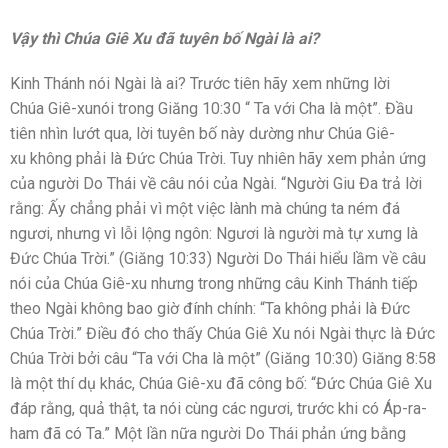
Vậy thì Chúa Giê Xu đã tuyên bố Ngài là ai?
Kinh Thánh nói Ngài là ai? Trước tiên hãy xem những lời
Chúa Giê-xunói trong Giăng 10:30 “ Ta với Cha là một”. Đầu
tiên nhìn lướt qua, lời tuyên bố này dường như Chúa Giê-
xu không phải là Đức Chúa Trời. Tuy nhiên hãy xem phản ứng
của người Do Thái về câu nói của Ngài. “Người Giu Đa trả lời
rằng: Ấy chẳng phải vì một việc lành mà chúng ta ném đá
ngươi, nhưng vì lỗi lộng ngôn: Ngươi là người mà tự xưng là
Đức Chúa Trời.” (Giăng 10:33) Người Do Thái hiểu lầm về câu
nói của Chúa Giê-xu nhưng trong những câu Kinh Thánh tiếp
theo Ngài không bao giờ đính chính: “Ta không phải là Đức
Chúa Trời.” Điều đó cho thấy Chúa Giê Xu nói Ngài thực là Đức
Chúa Trời bởi câu “Ta với Cha là một” (Giăng 10:30) Giăng 8:58
là một thí dụ khác, Chúa Giê-xu đã công bố: “Đức Chúa Giê Xu
đáp rằng, quả thật, ta nói cùng các ngươi, trước khi có Áp-ra-
ham đã có Ta.” Một lần nữa người Do Thái phản ứng bằng