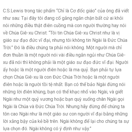
C.S.Lewis trong tác phẩm “Chỉ là Cơ đốc giáo” của ông đã viết
như sau: Tại đây tôi đang cố gắng ngăn chận bất cứ ai khỏi
nói những điều thật điên cuồng mà con người thường hay nói
về Chúa Giê-xu Christ: “Tôi tin Chúa Giê-xu Christ như là vị
giáo sư đạo đức vĩ đại, nhưng tôi không tin Ngài là Đức Chúa
Trời.” Đó là điều chúng ta phải nói không. Một người mà chỉ
đơn thuần là một người nói vài điều ngắn ngủi như Chúa Giê-
xu đã nói thì không phải là một giáo sư đạo đức vĩ đại. Người
ấy hoặc là một người điên hoặc là ma quỷ. Bạn phải tự lựa
chọn Chúa Giê-xu là con Đức Chúa Trời hoặc là một người
điên hoặc là người tồi tệ nhất. Bạn có thể bảo Ngài đừng nói
những lời điên khùng, bạn có thể khạc nhổ vào Ngài, và giết
Ngài như một quỷ vương hoặc bạn quỳ xuống chân Ngài gọi
Ngài là Chúa và Đức Chúa Trời. Nhưng hãy đừng để chúng ta
tôn cao Ngài như là một giáo sư con người vĩ đại bằng những
lời xằng bậy của kẻ bề trên. Ngài không để lại cho chúng ta sự
lựa chọn đó. Ngài không có ý định như vậy.”