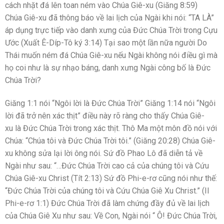
cách nhặt đá lên toan ném vào Chúa Giê-xu (Giăng 8:59)
Chúa Giê-xu đã thông báo về lai lịch của Ngài khi nói: “TA LÀ”
áp dụng trực tiếp vào danh xưng của Đức Chúa Trời trong Cựu
Ước (Xuất Ê-Díp-Tô ký 3:14) Tại sao một lần nữa người Do
Thái muốn ném đá Chúa Giê-xu nếu Ngài không nói điều gì mà
họ coi như là sự nhạo báng, danh xưng Ngài công bố là Đức
Chúa Trời?
Giăng 1:1 nói “Ngôi lời là Đức Chúa Trời” Giăng 1:14 nói “Ngôi
lời đã trở nên xác thịt” điều này rõ ràng cho thấy Chúa Giê-
xu là Đức Chúa Trời trong xác thịt. Thô Ma một môn đồ nói với
Chúa: “Chúa tôi và Đức Chúa Trời tôi.” (Giăng 20:28) Chúa Giê-
xu không sửa lại lời ông nói. Sứ đồ Phao Lô đã diễn tả về
Ngài như sau: “…Đức Chúa Trời cao cả của chúng tôi và Cứu
Chúa Giê-xu Christ (Tít 2:13) Sứ đồ Phi-e-rơ cũng nói như thế:
“Đức Chúa Trời của chúng tôi và Cứu Chúa Giê Xu Christ.” (II
Phi-e-rơ 1:1) Đức Chúa Trời đã làm chứng đầy đủ về lai lịch
của Chúa Giê Xu như sau: Về Con, Ngài nói “ Ô! Đức Chúa Trời,