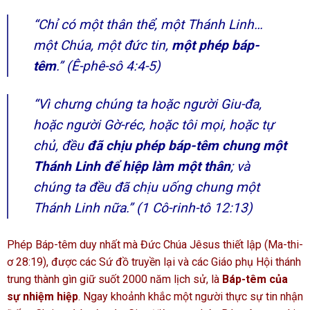
“Chỉ có một thân thể, một Thánh Linh…
một Chúa, một đức tin,
một phép báp-
têm
.”
(Ê-phê-sô 4:4-5)
“Vì chưng chúng ta hoặc người Giu-đa,
hoặc người Gờ-réc, hoặc tôi mọi, hoặc tự
chủ, đều
đã chịu phép báp-têm chung một
Thánh Linh để hiệp làm một thân
; và
chúng ta đều đã chịu uống chung một
Thánh Linh nữa.”
(1 Cô-rinh-tô 12:13)
Phép Báp-têm duy nhất mà Đức Chúa Jêsus thiết lập (Ma-thi-
ơ 28:19), được các Sứ đồ truyền lại và các Giáo phụ Hội thánh
trung thành gìn giữ suốt 2000 năm lịch sử, là
Báp-têm của
sự nhiệm hiệp
. Ngay khoảnh khắc một người thực sự tin nhận