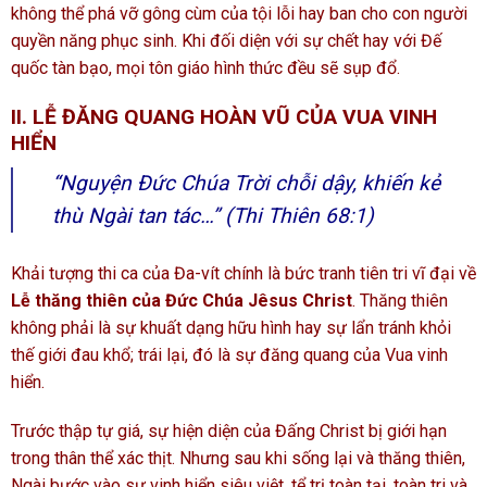
không thể phá vỡ gông cùm của tội lỗi hay ban cho con người
quyền năng phục sinh. Khi đối diện với sự chết hay với Đế
quốc tàn bạo, mọi tôn giáo hình thức đều sẽ sụp đổ.
II. LỄ ĐĂNG QUANG HOÀN VŨ CỦA VUA VINH
HIỂN
“Nguyện Đức Chúa Trời chỗi dậy, khiến kẻ
thù Ngài tan tác…”
(Thi Thiên 68:1)
Khải tượng thi ca của Đa-vít chính là bức tranh tiên tri vĩ đại về
Lễ thăng thiên của Đức Chúa Jêsus Christ
. Thăng thiên
không phải là sự khuất dạng hữu hình hay sự lẩn tránh khỏi
thế giới đau khổ; trái lại, đó là sự đăng quang của Vua vinh
hiển.
Trước thập tự giá, sự hiện diện của Đấng Christ bị giới hạn
trong thân thể xác thịt. Nhưng sau khi sống lại và thăng thiên,
Ngài bước vào sự vinh hiển siêu việt, tể trị toàn tại, toàn tri và