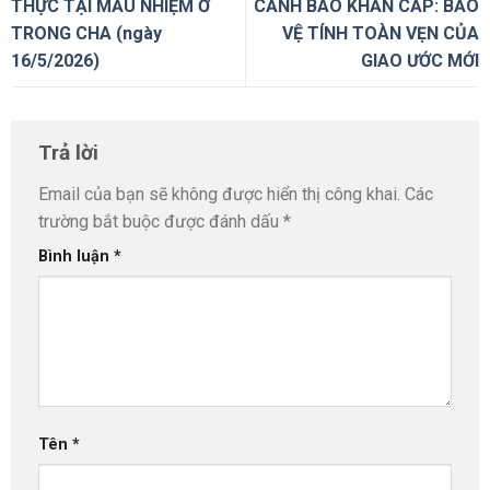
THỰC TẠI MẦU NHIỆM Ở
CẢNH BÁO KHẨN CẤP: BẢO
TRONG CHA (ngày
VỆ TÍNH TOÀN VẸN CỦA
16/5/2026)
GIAO ƯỚC MỚI
Trả lời
Email của bạn sẽ không được hiển thị công khai.
Các
trường bắt buộc được đánh dấu
*
Bình luận
*
Tên
*