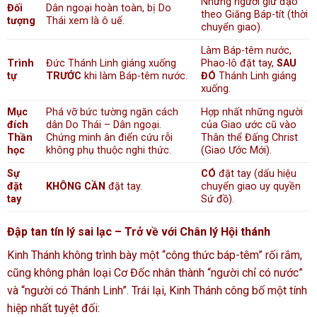
Những người giữ đạo
Đối
Dân ngoại hoàn toàn, bị Do
theo Giăng Báp-tít (thời
tượng
Thái xem là ô uế.
chuyển giao).
Làm Báp-têm nước,
Trình
Đức Thánh Linh giáng xuống
Phao-lô đặt tay,
SAU
tự
TRƯỚC
khi làm Báp-têm nước.
ĐÓ
Thánh Linh giáng
xuống.
Mục
Phá vỡ bức tường ngăn cách
Hợp nhất những người
đích
dân Do Thái – Dân ngoại.
của Giao ước cũ vào
Thần
Chứng minh ân điển cứu rỗi
Thân thể Đấng Christ
học
không phụ thuộc nghi thức.
(Giao Ước Mới).
Sự
CÓ
đặt tay (dấu hiệu
đặt
KHÔNG CẦN
đặt tay.
chuyển giao uy quyền
tay
Sứ đồ).
Đập tan tín lý sai lạc – Trở về với Chân lý Hội thánh
Kinh Thánh không trình bày một “công thức báp-têm” rối rắm,
cũng không phân loại Cơ Đốc nhân thành “người chỉ có nước”
và “người có Thánh Linh”. Trái lại, Kinh Thánh công bố một tính
hiệp nhất tuyệt đối: