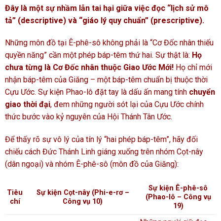
Đây là một sự nhầm lẫn tai hại giữa việc đọc “lịch sử mô
tả” (descriptive) và “giáo lý quy chuẩn” (prescriptive).
Những môn đồ tại Ê-phê-sô không phải là “Cơ Đốc nhân thiếu
quyền năng” cần một phép báp-têm thứ hai. Sự thật là:
Họ
chưa từng là Cơ Đốc nhân thuộc Giao Ước Mới!
Họ chỉ mới
nhận báp-têm của Giăng – một báp-têm chuẩn bị thuộc thời
Cựu Ước. Sự kiện Phao-lô đặt tay là dấu ấn mang tính
chuyển
giao thời đại
, đem những người sót lại của Cựu Ước chính
thức bước vào kỷ nguyên của Hội Thánh Tân Ước.
Để thấy rõ sự vô lý của tín lý “hai phép báp-têm”, hãy đối
chiếu cách Đức Thánh Linh giáng xuống trên nhóm Cọt-nây
(dân ngoại) và nhóm Ê-phê-sô (môn đồ của Giăng):
Sự kiện Ê-phê-sô
Tiêu
Sự kiện Cọt-nây (Phi-e-rơ –
(Phao-lô – Công vụ
chí
Công vụ 10)
19)