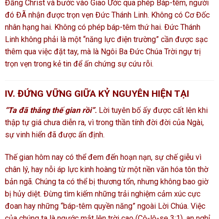
Đấng Christ và bước vào Giao Ước qua phép Báp-têm, người
đó ĐÃ nhận được trọn vẹn Đức Thánh Linh. Không có Cơ Đốc
nhân hạng hai. Không có phép báp-têm thứ hai. Đức Thánh
Linh không phải là một “năng lực điện trường” cần được sạc
thêm qua việc đặt tay, mà là Ngôi Ba Đức Chúa Trời ngự trị
trọn vẹn trong kẻ tin để ấn chứng sự cứu rỗi.
IV. ĐỨNG VỮNG GIỮA KỶ NGUYÊN HIỆN TẠI
“Ta đã thắng thế gian rồi”
.
Lời tuyên bố ấy được cất lên khi
thập tự giá chưa diễn ra, vì trong thần tính đời đời của Ngài,
sự vinh hiển đã được ấn định.
Thế gian hôm nay có thể đem đến hoạn nạn, sự chế giễu vì
chân lý, hay nỗi áp lực kinh hoàng từ một nền văn hóa tôn thờ
bản ngã. Chúng ta có thể bị thương tổn, nhưng không bao giờ
bị hủy diệt. Đừng tìm kiếm những trải nghiệm cảm xúc cực
đoan hay những “báp-têm quyền năng” ngoài Lời Chúa. Việc
của chúng ta là ngước mắt lên trời cao (Cô-lô-se 3:1), an nghỉ