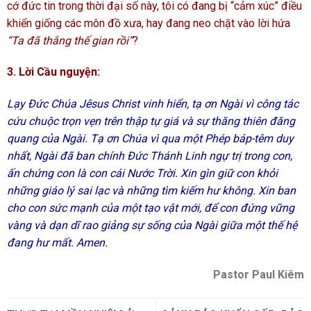
cớ đức tin trong thời đại số này, tôi có đang bị “cảm xúc” điều
khiển giống các môn đồ xưa, hay đang neo chặt vào lời hứa
“Ta đã thắng thế gian rồi”
?
3. Lời Cầu nguyện:
Lạy Đức Chúa Jêsus Christ vinh hiển, tạ ơn Ngài vì công tác
cứu chuộc trọn vẹn trên thập tự giá và sự thăng thiên đăng
quang của Ngài. Tạ ơn Chúa vì qua một Phép báp-têm duy
nhất, Ngài đã ban chính Đức Thánh Linh ngự trị trong con,
ấn chứng con là con cái Nước Trời. Xin gìn giữ con khỏi
những giáo lý sai lạc và những tìm kiếm hư không. Xin ban
cho con sức mạnh của một tạo vật mới, để con đứng vững
vàng và dạn dĩ rao giảng sự sống của Ngài giữa một thế hệ
đang hư mất. Amen.
Pastor Paul Kiêm