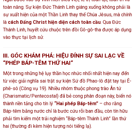
toàn năng. Sự kiện Đức Thánh Linh giáng xuống không phải là
sự xuất hiện của một Thần Linh thay thế Chúa Jêsus, mà chính
là
cách Đấng Christ hiện diện cách toàn cầu
. Qua Đức
Thánh Linh, huyết cứu chuộc trên đồi Gô-gô-tha được áp dụng
vào thực tại lịch sử.
III. GÓC KHÁM PHÁ: HIỆU ĐÍNH SỰ SAI LẠC VỀ
“PHÉP BÁP-TÊM THỨ HAI”
Một trong những hệ lụy thần học nhức nhối nhất hiện nay đến
từ việc giải nghĩa sai trật sự kiện Sứ đồ Phao-lô đặt tay tại Ê-
phê-sô (Công vụ 19). Nhiều nhóm thuộc phong trào Ân tứ
(Charismatic/Pentecostal) đã bẻ cong phân đoạn này, biến nó
thành nền tảng cho tín lý
“Hai phép Báp-têm”
– cho rằng
Báp-têm bằng nước chỉ là bước cứu rỗi ban đầu, còn tín hữu
phải tìm kiếm một trải nghiệm “Báp-têm Thánh Linh” lần thứ
hai (thường đi kèm hiện tượng nói tiếng lạ).