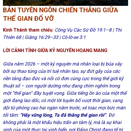
BẢN TUYÊN NGÔN CHIẾN THẮNG GIỮA
THẾ GIAN ĐỔ VỠ
Kinh Thánh tham chiếu
:
Công Vụ Các Sứ Đồ 19:1–8 | Thi
Thiên 68 | Giăng 16:29–33 | Cô-lô-se 3:1
LỜI CẢNH TỈNH GIỮA KỶ NGUYÊN HOANG MANG
Giữa năm 2026 – một kỷ nguyên mà nhân loại bị bủa vây
bởi sự thao túng của trí tuệ nhân tạo, sự đứt gãy của các
nền tảng đạo đức và nỗi cô đơn cùng cực trong thế giới kỹ
thuật số – con người dường như đang chìm nghỉm trong
một “thế gian” đầy tuyệt vọng. Giữa tiếng ồn ào của một thế
giới đang lao dốc, có một lời tuyên bố vượt thời gian, vang
dội từ phòng cao hai ngàn năm trước, xé toạc mọi bức màn
tối tăm:
“Hãy vững lòng, Ta đã thắng thế gian rồi”
. Đó
không phải là một khẩu hiệu trấn an tâm lý, mà là sự khai
sinh của một thực tại vinh hiển, nơi Đấng Christ đang tể trị