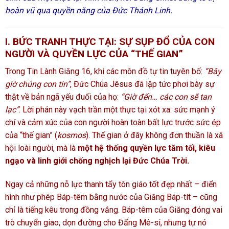
hoàn vũ qua quyền năng của Đức Thánh Linh.
I. BỨC TRANH THỰC TẠI: SỰ SỤP ĐỔ CỦA CON
NGƯỜI VÀ QUYỀN LỰC CỦA “THẾ GIAN”
Trong Tin Lành Giăng 16, khi các môn đồ tự tin tuyên bố:
“Bây
giờ chúng con tin”
, Đức Chúa Jêsus đã lập tức phơi bày sự
thật về bản ngã yếu đuối của họ:
“Giờ đến… các con sẽ tan
lạc”
. Lời phán này vạch trần một thực tại xót xa: sức mạnh ý
chí và cảm xúc của con người hoàn toàn bất lực trước sức ép
của “thế gian” (
kosmos
). Thế gian ở đây không đơn thuần là xã
hội loài người, mà là
một hệ thống quyền lực tăm tối, kiêu
ngạo và linh giới chống nghịch lại Đức Chúa Trời.
Ngay cả những nỗ lực thanh tẩy tôn giáo tốt đẹp nhất – điển
hình như phép Báp-têm bằng nước của Giăng Báp-tít – cũng
chỉ là tiếng kêu trong đồng vắng. Báp-têm của Giăng đóng vai
trò chuyển giao, dọn đường cho Đấng Mê-si, nhưng tự nó