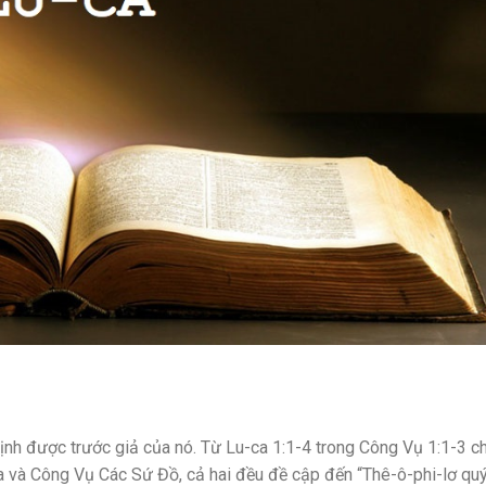
ịnh được trước giả của nó. Từ Lu-ca 1:1-4 trong Công Vụ 1:1-3 c
-ca và Công Vụ Các Sứ Đồ, cả hai đều đề cập đến “Thê-ô-phi-lơ qu