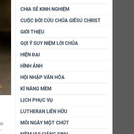
CHIA SẺ KINH NGHIỆM
CUỘC ĐỜI CỨU CHÚA GIÊSU CHRIST
GIỚI THIỆU
GỢI Ý SUY NIỆM LỜI CHÚA
HIỆN ĐẠI
HÌNH ẢNH
HỘI NHẬP VĂN HÓA
KĨ NĂNG MỀM
LỊCH PHỤC VỤ
LUTHERAN LIÊN HỮU
MỖI NGÀY MỘT CHÚT
ho
ý