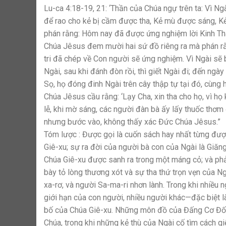
Lu-ca 4:18-19, 21: ‘Thần của Chúa ngự trên ta: Vì Ng
để rao cho kẻ bị cầm được tha, Kẻ mù được sáng, Kẻ
phán rằng: Hôm nay đã được ứng nghiệm lời Kinh Th
Chúa Jêsus đem mười hai sứ đồ riêng ra mà phán rằn
tri đã chép về Con người sẽ ứng nghiệm. Vì Ngài sẽ 
Ngài, sau khi đánh đòn rồi, thì giết Ngài đi; đến ngà
Sọ, họ đóng đinh Ngài trên cây thập tự tại đó, cùng
Chúa Jêsus cầu rằng: ‘Lạy Cha, xin tha cho họ, vì họ 
lễ, khi mờ sáng, các người đàn bà ấy lấy thuốc thơ
nhưng bước vào, không thấy xác Đức Chúa Jêsus.”
Tóm lược : Được gọi là cuốn sách hay nhất từng đượ
Giê-xu; sự ra đời của người bà con của Ngài là Giăng
Chúa Giê-xu được sanh ra trong một máng cỏ; và ph
bày tỏ lòng thương xót và sự tha thứ trọn vẹn của N
xa-rơ, và người Sa-ma-ri nhơn lành. Trong khi nhiều 
giới hạn của con người, nhiều người khác—đặc biệt 
bố của Chúa Giê-xu. Những môn đồ của Đấng Cơ Đốc đ
Chúa, trong khi những kẻ thù của Ngài cố tìm cách giế