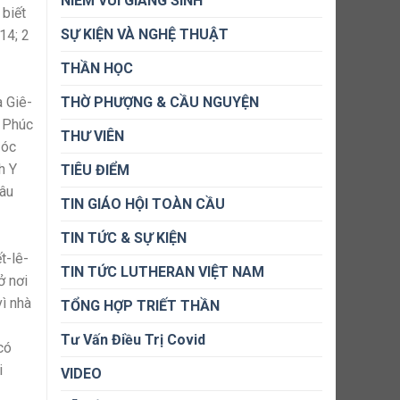
NIỀM VUI GIÁNG SINH
 biết
SỰ KIỆN VÀ NGHỆ THUẬT
14; 2
THẦN HỌC
THỜ PHƯỢNG & CẦU NGUYỆN
 Giê-
. Phúc
THƯ VIÊN
 óc
h Y
TIÊU ĐIỂM
hâu
TIN GIÁO HỘI TOÀN CẦU
TIN TỨC & SỰ KIỆN
t-lê-
TIN TỨC LUTHERAN VIỆT NAM
ở nơi
vì nhà
TỔNG HỢP TRIẾT THẦN
Tư Vấn Điều Trị Covid
có
i
VIDEO