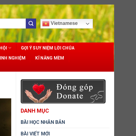
Vietnamese
HỘI
GỢI Ý SUY NIỆM LỜI CHÚA
KINH NGHIỆM
KĨ NĂNG MỀM
DANH MỤC
BÀI HỌC NHÂN BẢN
BÀI VIẾT MỚI