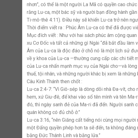
nhơn”, có thể là một người La Mã có quyền cao chức 
rằng Lu-ca, một bác sỹ và người bạn đồng hành gần 
Ti-mô-thê 4:11). Điều này sẽ khiến Lu-ca trở nên ng
Thời điểm viết ra : Phúc Âm Lu-ca có thể đã được v
Mục đích viết : Như với hai sách phúc âm cộng qua
xu Cơ Đốc và tất cả những gì Ngài “đã bắt đầu làm v
Âm của Lu-ca là độc đáo ở chỗ nó là một lịch sử được
về y khoa của Lu-ca —thường cung cấp các chi tiết m
của Lu-ca nhấn mạnh mục vụ của Ngài cho—và lòng tr
thuế, tội nhân, và những người khác bị xem là những k
Câu Kinh Thánh then chốt :
Lu-ca 2:4-7: “Vì Giô-sép là dòng dõi nhà Đa-vít, cho n
hem, xứ Giu-đê, để khai vào sổ tên mình và tên Ma-ri
đó, thì ngày sanh đẻ của Ma-ri đã đến. Người sanh c
quán không có đủ chỗ ở.”
Lu-ca 3:16, “nên Giăng cất tiếng nói cùng mọi ngườ
một Đấng quyền phép hơn ta sẽ đến, ta không đáng 
bằng Đức Thánh Linh và bằng lửa.”