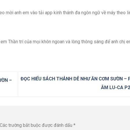
eo mời anh em vào tải app kinh thánh đa ngôn ngữ về máy theo li
em Thần trí của mọi khôn ngoan và lòng thông sáng để anh chị 
ĐỌC HIỂU SÁCH THÁNH DỄ NHƯ ĂN CƠM SƯỜN –
ƯỜN –
ÂM LU-CA P
Các trường bắt buộc được đánh dấu
*